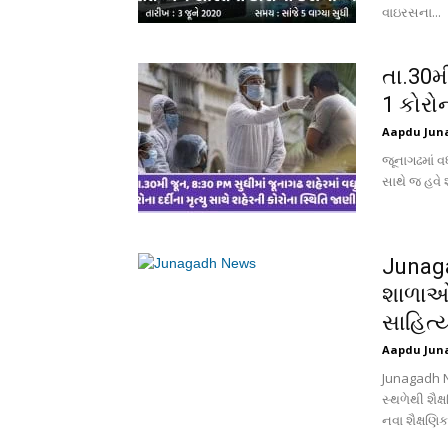
વાઇરસના...
તા.30મી
1 કોરોન
Aapdu Jun
જૂનાગઢમાં વધ
સાથે જ હવે શહ
Junaga
શાળાઓમ
સાહિત્ય
Aapdu Jun
Junagadh N
સ્થળેથી શૈક
નવા શૈક્ષણિ