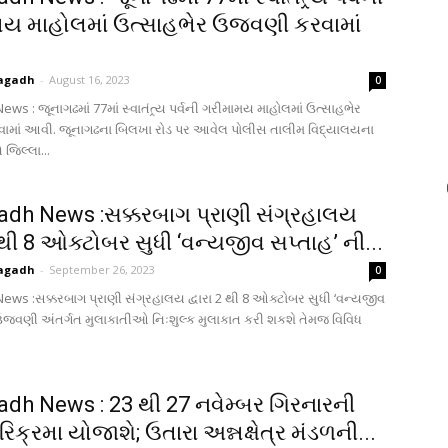
ય માહોલમાં ઉત્સાહભેર ઉજવણી કરવામાં
agadh
-
August 16, 2023
0
ws : જૂનાગઢમાં 77માં સ્વાતંત્ર્ય પર્વની ગરીમામય માહોલમાં ઉત્સાહભેર
માં આવી. જૂનાગઢના બિલખા રોડ પર આવેલ પોલીસ તાલીમ વિદ્યાલયના
 જિલ્લા...
dh News :સક્કરબાગ પ્રાણી સંગ્રહાલય
2 થી 8 ઓક્ટોબર સુધી ‘વન્યજીવ સપ્તાહ’ ની...
agadh
-
September 26, 2023
0
ws :સક્કરબાગ પ્રાણી સંગ્રહાલય દ્વારા 2 થી 8 ઓક્ટોબર સુધી ‘વન્યજીવ
 ઉજવણી અંતર્ગત મુલાકાતીઓ નિઃશુલ્ક મુલાકાત કરી શકશે તેમજ વિવિધ
dh News : 23 થી 27 નવેમ્બર ગિરનારની
િક્રમા યોજાશે; ઉતારા અન્નક્ષેત્ર મંડળની...