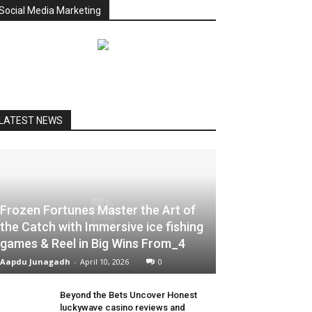
Social Media Marketing
LATEST NEWS
Frozen Fortunes Master the Art of
the Catch with Immersive ice fishing
games & Reel in Big Wins From_4
Aapdu Junagadh
-
April 10, 2026
0
Beyond the Bets Uncover Honest
luckywave casino reviews and