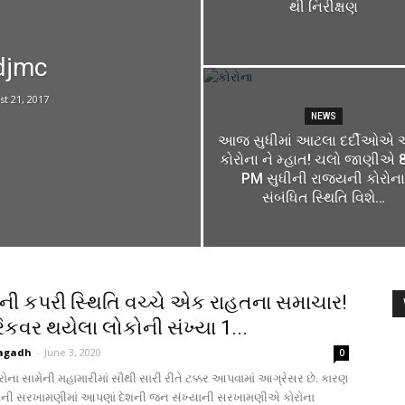
થી નિરીક્ષણ
djmc
t 21, 2017
NEWS
આજ સુધીમાં આટલા દર્દીઓએ
કોરોના ને મ્હાત! ચલો જાણીએ 
PM સુધીની રાજ્યની કોરોના
સંબંધિત સ્થિતિ વિશે…
 ની કપરી સ્થિતિ વચ્ચે એક રાહતના સમાચાર!
રિકવર થયેલા લોકોની સંખ્યા 1...
agadh
-
June 3, 2020
0
રોના સામેની મહામારીમાં સૌથી સારી રીતે ટક્કર આપવામાં આગ્રેસર છે. કારણ
શોની સરખામણીમાં આપણાં દેશની જન સંખ્યાની સરખામણીએ કોરોના