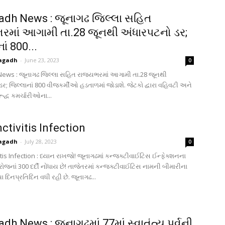
dh News : જૂનાગઢ જિલ્લા સહિત
રમાં આગામી તા.28 જૂનથી અંધારપટનો ડર;
ાં 800...
agadh
-
June 23, 2023
0
ews : જૂનાગઢ જિલ્લા સહિત રાજ્યભરમાં આગામી તા.28 જૂનથી
ર; જિલ્લાનાં 800 વીજકર્મીઓ હડતાળમાં જોડાશે. જેટકો દ્વારા વહિવટી અને
દ્ધ કમર્ચારીઓના...
ctivitis Infection
agadh
-
July 28, 2023
0
tis Infection : ધ્યાન રાખજો! જૂનાગઢમાં કન્જક્ટીવાઈટિસ ઈન્ફેક્શનના
રોજનાં 300 દર્દી નોંધાય છે! તાજેતરમાં કન્જક્ટીવાઈટિસ નામની બીમારીના
ા દિનપ્રતિદિન વધી રહી છે. જૂનાગઢ...
h News : જૂનાગઢમાં 77માં સ્વાતંત્ર્ય પર્વની