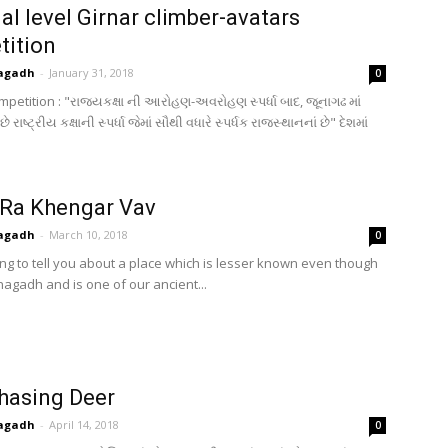
al level Girnar climber-avatars
tition
agadh
-
January 31, 2018
0
petition : "રાજ્યકક્ષા ની આરોહણ-અવરોહણ સ્પર્ધા બાદ, જૂનાગઢ માં
રાષ્ટ્રીય કક્ષાની સ્પર્ધા જેમાં સૌથી વધારે સ્પર્ધક રાજસ્થાનનાં છે" દેશમાં
 Ra Khengar Vav
agadh
-
March 10, 2018
0
ng to tell you about a place which is lesser known even though
nagadh and is one of our ancient...
hasing Deer
agadh
-
April 14, 2018
0