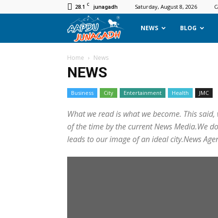
C
28.1
Saturday, August 8, 2026
C
junagadh
Aapdu
NEWS
BLOG
Junagadh
Home
News
NEWS
Business
City
Entertainment
Health
JMC
What we read is what we become. This said, w
of the time by the current News Media.We do 
leads to our image of an ideal city.News Ag