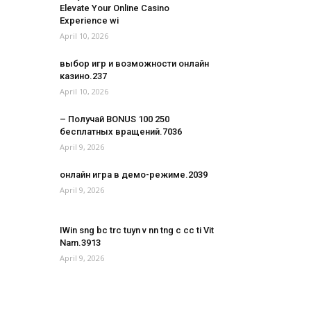
Elevate Your Online Casino
Experience wi
April 10, 2026
выбор игр и возможности онлайн
казино.237
April 10, 2026
– Получай BONUS 100 250
бесплатных вращений.7036
April 9, 2026
онлайн игра в демо-режиме.2039
April 9, 2026
IWin sng bc trc tuyn v nn tng c cc ti Vit
Nam.3913
April 9, 2026