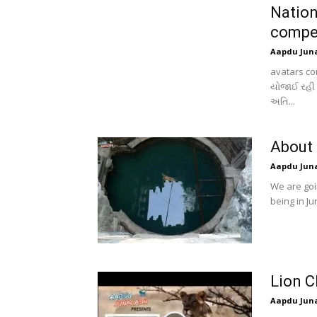
Nation
compe
Aapdu Jun
avatars com
યોજાઈ રહી છે 
અતિ...
About
Aapdu Jun
We are goi
being in Ju
Lion C
Aapdu Jun