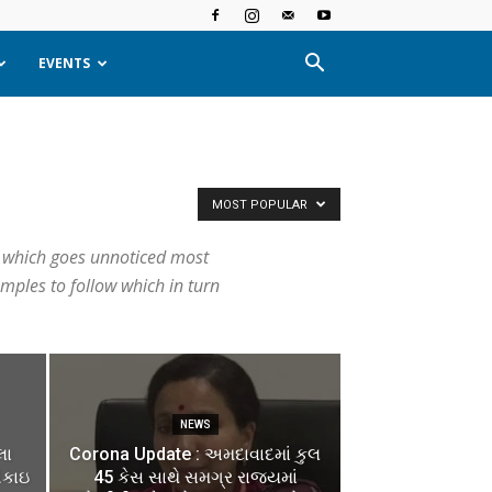
EVENTS
MOST POPULAR
ut which goes unnoticed most
amples to follow which in turn
NEWS
લા
Corona Update : અમદાવાદમાં કુલ
રીકાઇ
45 કેસ સાથે સમગ્ર રાજ્યમાં