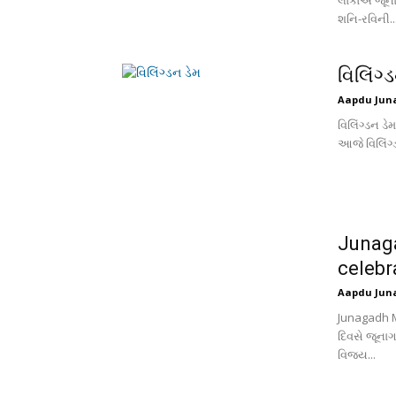
લોકોએ જૂના
શનિ-રવિની..
વિલિંગ્
Aapdu Jun
વિલિંગ્ડન ડે
આજે વિલિંગ્
Junaga
celebr
Aapdu Jun
Junagadh M
દિવસે જૂનાગ
વિજય...