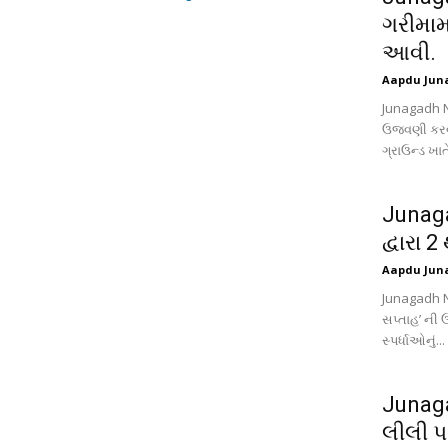
ગરીમામ
આવી.
Aapdu Jun
Junagadh Ne
ઉજવણી કરવા
ગ્રાઉન્ડ ખાતે
Junaga
દ્વારા 
Aapdu Jun
Junagadh Ne
સપ્તાહ’ ની
સ્પર્ધાઓનું...
Junaga
લીલી પર