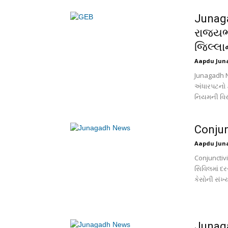
Junaga
રાજ્યભ
જિલ્લાન
Aapdu Jun
Junagadh N
અંધારપટનો ડ
નિયમની વિરૂ
Conjun
Aapdu Jun
Conjunctivi
સિવિલમાં દર
કેસોની સંખ્ય
Junagad