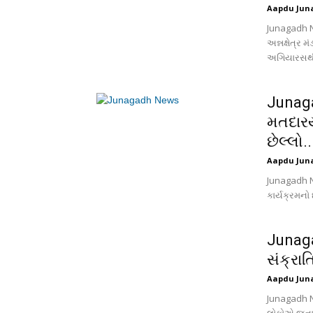
Aapdu Jun
Junagadh Ne
અન્નક્ષેત્ર 
અગિયારસથી
Junaga
મતદારયા
છેલ્લો..
Aapdu Jun
Junagadh Ne
કાર્યક્રમનો 
Junaga
સંક્રાત
Aapdu Jun
Junagadh Ne