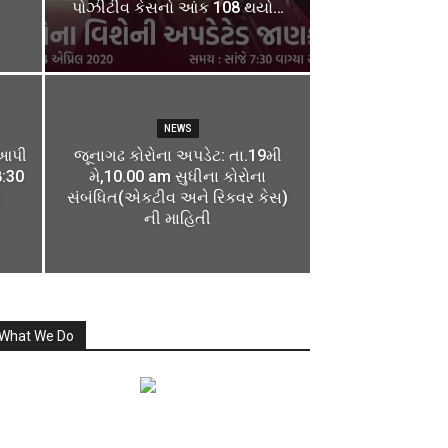
પોઝીટીવ કેસનો આંક 108 થયો…
NEWS
 આપી
જૂનાગઢ કોરોના અપડેટ: તા.19મી
8:30
મે,10.00 am સુધીના કોરોના
સંબંધિત(એકટીવ અને રિકવર કેસ)
ની માહિતી
What We Do