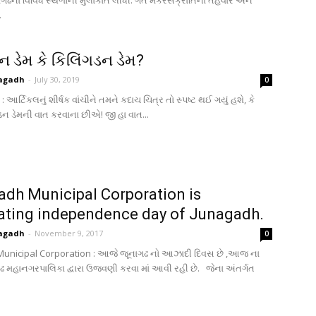
ગઢના વિવિધ સ્થળોની મુલાકાત લીધી. ગત મકરસંક્રાતિના તહેવાર અને
.
ડન ડેમ કે કિલિંગડન ડેમ?
agadh
-
July 30, 2019
0
મ : આર્ટિકલનું શીર્ષક વાંચીને તમને કદાચ ચિત્ર તો સ્પષ્ટ થઈ ગયું હશે, કે
ડન ડેમની વાત કરવાના છીએ! જી હા વાત...
dh Municipal Corporation is
ating independence day of Junagadh.
agadh
-
November 9, 2017
0
unicipal Corporation : આજે જૂનાગઢ નો આઝાદી દિવસ છે ,આજ ના
ઢ મહાનગરપાલિકા દ્વારા ઉજવણી કરવા માં આવી રહી છે. જેના અંતર્ગત