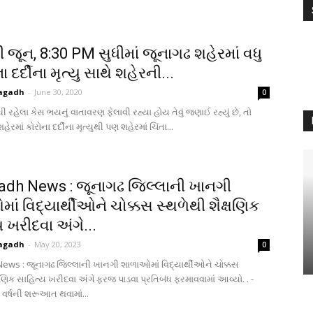
 જૂન, 8:30 PM સુધીમાં જૂનાગઢ શહેરમાં વધુ
ા દર્દીના મૃત્યુ સાથે શહેરની...
agadh
-
June 30, 2020
0
ી રહેલા કેસ ભયનું વાતાવરણ ફેલાવી રહ્યા હોય તેવું જણાઈ રહ્યું છે, તો
ેરમાં કોરોના દર્દીના મૃત્યુથી પણ શહેરમાં ચિંતા...
dh News : જૂનાગઢ જિલ્લાની ખાનગી
ાં વિદ્યાર્થીઓને ચોક્કસ સ્થળેથી શૈક્ષણિક
 ખરીદવા અંગે...
agadh
-
May 20, 2023
0
ews : જૂનાગઢ જિલ્લાની ખાનગી શાળાઓમાં વિદ્યાર્થીઓને ચોક્કસ
્ષણિક સાહિત્ય ખરીદવા અંગે ફરજ પાડવા પ્રતિબંધ ફરમાવવામાં આવ્યો. . -
ક વર્ષની શરૂઆત થવામાં...