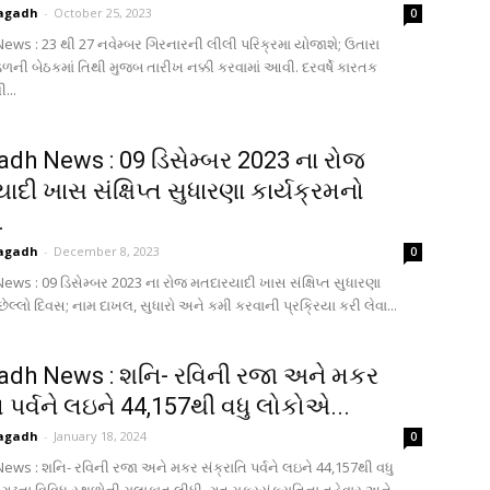
agadh
-
October 25, 2023
0
ws : 23 થી 27 નવેમ્બર ગિરનારની લીલી પરિક્રમા યોજાશે; ઉતારા
મંડળની બેઠકમાં તિથી મુજબ તારીખ નક્કી કરવામાં આવી. દરવર્ષે કારતક
...
dh News : 09 ડિસેમ્બર 2023 ના રોજ
દી ખાસ સંક્ષિપ્ત સુધારણા કાર્યક્રમનો
.
agadh
-
December 8, 2023
0
ws : 09 ડિસેમ્બર 2023 ના રોજ મતદારયાદી ખાસ સંક્ષિપ્ત સુધારણા
છેલ્લો દિવસ; નામ દાખલ, સુધારો અને કમી કરવાની પ્રક્રિયા કરી લેવા...
dh News : શનિ- રવિની રજા અને મકર
િ પર્વને લઇને 44,157થી વધુ લોકોએ...
agadh
-
January 18, 2024
0
ws : શનિ- રવિની રજા અને મકર સંક્રાતિ પર્વને લઇને 44,157થી વધુ