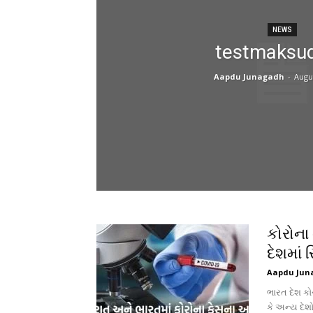
NEWS
testmaksu
Aapdu Junagadh
-
Augus
કોરોના
દેશમાં 
Aapdu Jun
ભારત દેશ કો
કે અન્ય દે