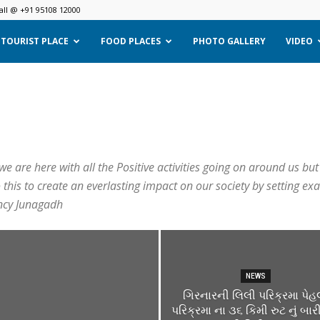
all @ +91 95108 12000
TOURIST PLACE
FOOD PLACES
PHOTO GALLERY
VIDEO
e are here with all the Positive activities going on around us b
this to create an everlasting impact on our society by setting ex
ency Junagadh
NEWS
ગિરનારની લિલી પરિક્રમા પેહ
પરિક્રમા ના ૩૬ કિમી રુટ નું બા