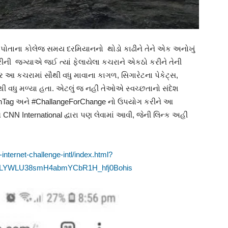
ે પોતાના કોલેજ સમય દરમિયાનનો થોડો કાઢીને તેને એક અનોખું
લધોરીની જગ્યાએ જઈ ત્યાં ફેલાયેલા કચરાને એકઠો કરીને તેની
ર આ કચરામાં સૌથી વધુ માવાના કાગળ, સિગારેટના પેકેટ્સ,
ૌથી વધુ મળ્યા હતા. એટલું જ નહીં તેઓએ સ્વચ્છતાનો સંદેશ
rashTag અને #ChallangeForChange નો ઉપયોગ કરીને આ
 CNN International દ્વારા પણ લેવામાં આવી, જેની લિન્ક અહીં
nternet-challenge-intl/index.html?
0oLYWLU38smH4abmYCbR1H_hfj0Bohis