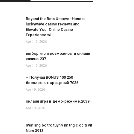
Aapdu Junagadh
-
April 10, 2026
0
Beyond the Bets Uncover Honest
luckywave casino reviews and
Elevate Your Online Casino
Experience wi
April 10, 2026
выбор игр и возможности онлайн
казино.237
April 10, 2026
– Получай BONUS 100 250
бесплатных вращений.7036
April 9, 2026
онлайн игра в демо-режиме.2039
April 9, 2026
IWin sng bc trc tuyn v nn tng c cc ti Vit
Nam.3913