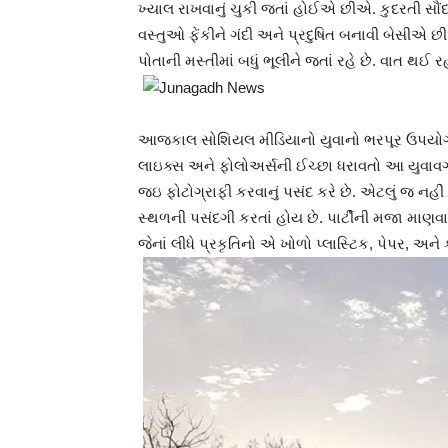
ખ્યાલ રાખવાનું ચુકી જતાં હોઈએ છીએ. કુદરતી સૌ
વસ્તુઓ ફેંકીને ગંદી અને પ્રદુષિત બનાવી બેસીએ છી
પોતાની મસ્તીમાં બધું ભૂલીને જતાં રહે છે. વાત થઈ 
આજકાલ સોશિયલ મીડિયાનો યુવાનો ભરપૂર ઉપયોગ કર
લાઇક્સ અને ફોલોઅર્સની ઈચ્છા ધરાવતો આ યુવાવર
જઇ ફોટોગ્રાફી કરવાનું પસંદ કરે છે. એટલું જ નહ
સ્થળની પસંદગી કરતાં હોય છે. પાર્ટીની મજા માણવામ
જેનાં લીધે પ્રકૃતિનો એ ખોળો પ્લાસ્ટિક, પેપર, અન