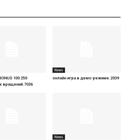
News
BONUS 100 250
онлайн игра в демо-режиме.2039
х вращений.7036
News