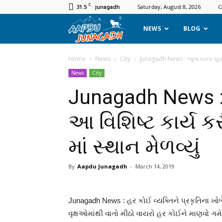
C
31.5
Saturday, August 8, 2026
C
junagadh
Aapdu
NEWS
BLOG
Junagadh
Home
News
City
Junagadh News : જૂનાગઢના યુવાન
News
City
Junagadh News :
આ વિશિષ્ટ કાર્ય ક
માં સ્થાન મેળવ્યું
By
Aapdu Junagadh
-
March 14, 2019
Junagadh News : હર કોઈ વ્યક્તિને પ્રકૃતિના ખો
વૃક્ષઓમાંથી વાતો મીઠો વાયરો હર કોઈને માણવો ગ