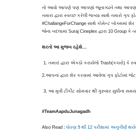
તો આવો આપણે પણ આપણાં જૂનાગઢને તથા આપણને મ
તમારા દ્વારા સ્વચ્છ કરેલી જગ્યા સાથે તમારો ગૃપ ફ
#ChallangeForChange સાથે કોમેન્ટ બોક્સમાં શેર
જેના બદલામાં Suraj Cineplex દ્વારા 10 Group કે વ
શરતો આ મુજબ રહેશે…
તમારાં દ્વારા એકઠો કરાયેલો Trash(કચરો) કે 
2.આપનાં દ્વારા શેર કરવામાં આવેલા ગૃપ ફોટોમાં જે
આ મુવી ટીકીટ સોમવાર થી ગુરુવાર સુધીના સમ
#TeamAapduJunagadh
Also Read :
ધોરણ 9 થી 12 પરીક્ષામાં અનુતીર્ણ થયે