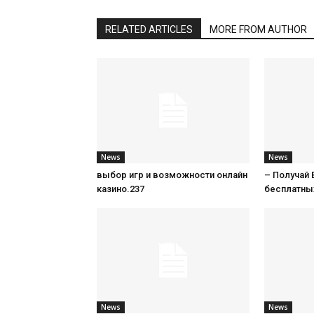
RELATED ARTICLES
MORE FROM AUTHOR
News
News
выбор игр и возможности онлайн
– Получай 
казино.237
бесплатны
News
News