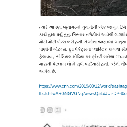
ત્યારે આપણાં જૂનાગઢનાં યુવાનોની એક જાગૃત ટિમ
કાર્ય હાથ ધર્યું હતું. ગિરનાર તળેટીમાં આવેલી લા
મોટી મોટી બેગ્સ ભરી હતી. તેઓના જણાવ્યાં અનુસા
પાણીની બોટલ્સ, ફૂડ પેકેટ્સના પ્લાસ્ટિક કાગળો સ
ફેલાવવા, સોશિયલ મીડિયા પર ટ્રેન્ડી બનેલા #T
માહિતી કેટલાય લોકો સુધી પહોંચાડી હતી. જેની નોંધ
આપેલ છે.
https://www.cnn.com/2019/03/12/world/trashtag-i
fbclid=IwAR0iNGVGNq7xewsQ5LdJUr-DP-t