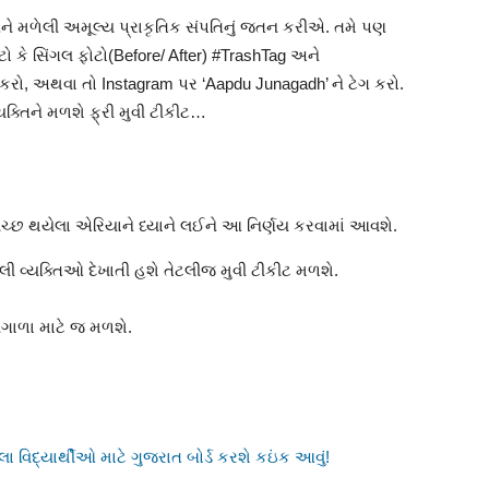
ળેલી અમૂલ્ય પ્રાકૃતિક સંપતિનું જતન કરીએ. તમે પણ
ોટો કે સિંગલ ફોટો(Before/ After) #TrashTag અને
 કરો, અથવા તો Instagram પર ‘Aapdu Junagadh’ ને ટેગ કરો.
્યક્તિને મળશે ફ્રી મુવી ટીકીટ…
સ્વચ્છ થયેલા એરિયાને ધ્યાને લઈને આ નિર્ણય કરવામાં આવશે.
ટલી વ્યક્તિઓ દેખાતી હશે તેટલીજ મુવી ટીકીટ મળશે.
યગાળા માટે જ મળશે.
લા વિદ્યાર્થીઓ માટે ગુજરાત બોર્ડ કરશે કઇંક આવું!