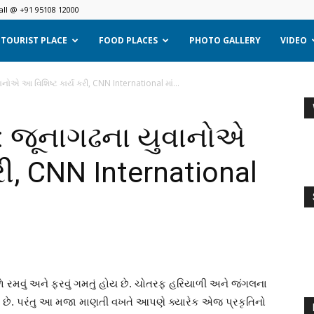
all @ +91 95108 12000
TOURIST PLACE
FOOD PLACES
PHOTO GALLERY
VIDEO
ોએ આ વિશિષ્ટ કાર્ય કરી, CNN International માં...
 જૂનાગઢના યુવાનોએ
રી, CNN International
ળે રમવું અને ફરવું ગમતું હોય છે. ચોતરફ હરિયાળી અને જંગલના
મે છે. પરંતુ આ મજા માણતી વખતે આપણે ક્યારેક એજ પ્રકૃતિનો