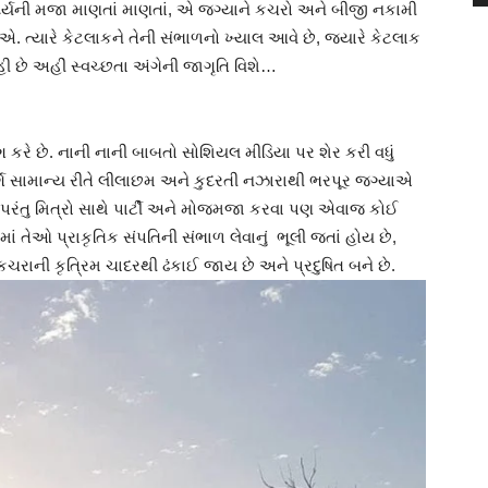
ંદર્યની મજા માણતાં માણતાં, એ જગ્યાને કચરો અને બીજી નકામી
એ. ત્યારે કેટલાકને તેની સંભાળનો ખ્યાલ આવે છે, જ્યારે કેટલાક
રહી છે અહીં સ્વચ્છતા અંગેની જાગૃતિ વિશે…
ે છે. નાની નાની બાબતો સોશિયલ મીડિયા પર શેર કરી વધું
્ગ સામાન્ય રીતે લીલાછમ અને કુદરતી નઝારાથી ભરપૂર જગ્યાએ
ીં પરંતુ મિત્રો સાથે પાર્ટી અને મોજમજા કરવા પણ એવાજ કોઈ
ાં તેઓ પ્રાકૃતિક સંપતિની સંભાળ લેવાનું ભૂલી જતાં હોય છે,
ે કચરાની કૃત્રિમ ચાદરથી ઢંકાઈ જાય છે અને પ્રદુષિત બને છે.