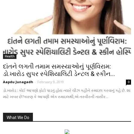
Health
દાંતને લગતી તમામ સમસ્યાઓનું પૂર્ણવિરામ:
ડો.ખારોડ સુપર સ્પેશિયાલિટી ડેન્ટલ & સ્કીન...
Aapdu Junagadh
-
February 9, 2019
0
ડો.ખારોડ : કોઈ આપણો ફોટો પાડતું હોય ત્યારે ચીઝ કહીને સ્માઇલ કરવાનું કહે છે. શા
માટે ખબર છે?કારણ કે આપણી એક સ્માઇલથી,એ તસ્વીરની તાસીર...
What We Do