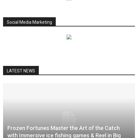
Social Media Marketing
LATEST NEWS
Frozen Fortunes Master the Art of the Catch
with Immersive ice fishing games & Reel in Big