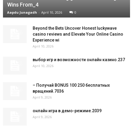
Wins From_4
Aapdu Junagadh
-
April 10, 2026
0
Beyond the Bets Uncover Honest luckywave
casino reviews and Elevate Your Online Casino
Experience wi
April 10, 2026
выбор игр и возможности онлайн казино.237
April 10, 2026
– Получай BONUS 100 250 бесплатных
вращений.7036
April 9, 2026
онлайн игра в демо-режиме.2039
April 9, 2026