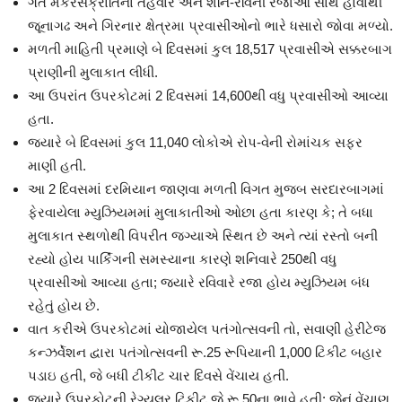
ગત મકરસંક્રાતિના તહેવાર અને શનિ-રવિની રજાઓ સાથે હોવાથી
જૂનાગઢ અને ગિરનાર ક્ષેત્રમા પ્રવાસીઓનો ભારે ધસારો જોવા મળ્યો.
મળતી માહિતી પ્રમાણે બે દિવસમાં કુલ 18,517 પ્રવાસીએ સક્કરબાગ
પ્રાણીની મુલાકાત લીધી.
આ ઉપરાંત ઉપરકોટમાં 2 દિવસમાં 14,600થી વધુ પ્રવાસીઓ આવ્યા
હતા.
જ્યારે બે દિવસમાં કુલ 11,040 લોકોએ રોપ-વેની રોમાંચક સફર
માણી હતી.
આ 2 દિવસમાં દરમિયાન જાણવા મળતી વિગત મુજબ સરદારબાગમાં
ફેરવાયેલા મ્યુઝિયમમાં મુલાકાતીઓ ઓછા હતા કારણ કે; તે બધા
મુલાકાત સ્થળોથી વિપરીત જગ્યાએ સ્થિત છે અને ત્યાં રસ્તો બની
રહ્યો હોય પાર્કિંગની સમસ્યાના કારણે શનિવારે 250થી વધુ
પ્રવાસીઓ આવ્યા હતા; જ્યારે રવિવારે રજા હોય મ્યુઝિયમ બંધ
રહેતું હોય છે.
⁠વાત કરીએ ઉપરકોટમાં યોજાયેલ પતંગોત્સવની તો, સવાણી હેરીટેજ
કન્ઝર્વેશન દ્વારા પતંગોત્સવની રૂ.25 રૂપિયાની 1,000 ટિકીટ બહાર
પડાઇ હતી, જે બધી ટીકીટ ચાર દિવસે વેંચાય હતી.
⁠જ્યારે ઉપરકોટની રેગ્યુલર ટિકીટ જે રૂ.50ના ભાવે હતી; જેનું વેંચાણ