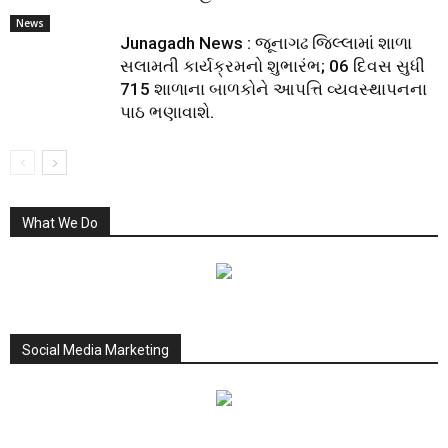
News
Junagadh News : જૂનાગઢ જિલ્લામાં શાળા
સલામતી કાર્યક્રમનો શુભારંભ; 06 દિવસ સુધી
715 શાળાના બાળકોને આપત્તિ વ્યવસ્થાપનના
પાઠ ભણાવાશે.
What We Do
Social Media Marketing