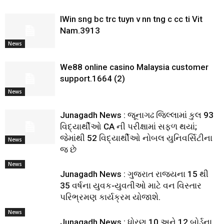
IWin sng bc trc tuyn v nn tng c cc ti Vit
Nam.3913
News
We88 online casino Malaysia customer
support.1664 (2)
News
Junagadh News : જૂનાગઢ જિલ્લામાં કુલ 93
વિદ્યાર્થીઓ CA ની પરીક્ષામાં સફળ થયાં;
જેમાંથી 52 વિદ્યાર્થીઓ નોબલ યુનિવર્સિટીના
News
જ છે
News
Junagadh News : ગુજરાત રાજ્યના 15 થી
35 વર્ષના યુવક-યુવતીઓ માટે વન વિસ્તાર
પરિભ્રમણ કાર્યક્રમ યોજાશે.
News
Junagadh News : ધોરણ 10 અને 12 બોર્ડના