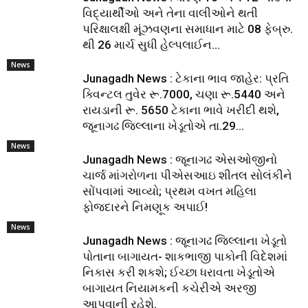
વિદ્યાર્થીઓ અને તેના વાલીઓને થતી
પરિક્ષાલક્ષી મૂંઝવણના સમાધાન માટે 08 ફેબ્રુ.
થી 26 માર્ચ સુધી હેલ્પલાઈન...
News
Junagadh News : ટેકાના ભાવ જાહેર: પ્રતિ
ક્વિન્ટલ તુવેર રૂ.7000, ચણા રૂ.5440 અને
રાયડાની રૂ. 5650 ટેકાના ભાવે ખરીદી થશે,
જૂનાગઢ જિલ્લાના ખેડૂતોએ તા.29...
News
Junagadh News : જૂનાગઢ એસઓજીનો
ચાર્જ માંગરોળના પીએસઆઇ શીતલ સોલંકીને
સોંપવામાં આવ્યો; પ્રથમ વખત મહિલા
ફોજદારને નિમણૂક અપાઈ!
News
Junagadh News : જૂનાગઢ જિલ્લાના ખેડૂતો
પોતાના બાગાયત- શાકભાજી પાકોની વિદેશમાં
નિકાસ કરી શકશે; ઈચ્છા ધરાવતા ખેડૂતોએ
બાગાયત નિયામકની કચેરીએ અરજી
આપવાની રહેશે.