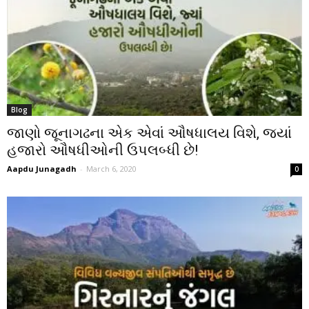
Blog
જાણો જૂનાગઢના એક એવાં ઔષધાલય વિશે, જ્યાં
હજારો ઔષધીઓની ઉપલબ્ધી છે!
Aapdu Junagadh
-
March 6, 2020
0