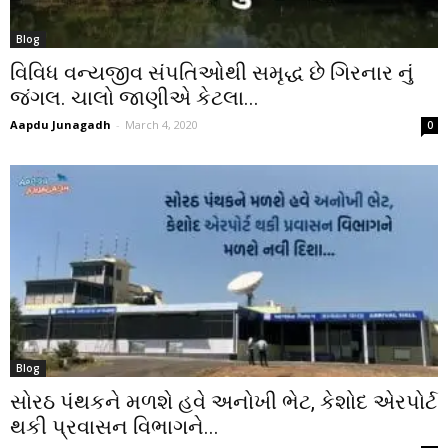
Blog
વિવિધ વન્યજીવ સંપતિઓથી સમૃદ્ધ છે ગિરનાર નું
જંગલ. ચાલો જાણીએ કેટલા...
Aapdu Junagadh
-
March 4, 2020
0
Blog
સોરઠ પંથકને મળશે હવે અનોખી ભેટ, કેશોદ એરપોર્ટ
થકી પ્રવાસન વિભાગને...