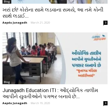
Blog
ખરાં છો! કોરોના સામે લડવાના સમયે, આ તમે કોની
સાથે લડાઈ...
Aapdu Junagadh
-
March 21, 2020
0
Blog
Junagadh Education ITI : ઔદ્યોગિક તાલીમ
આપીને યુવતીઓને પગભર બનાવે છે...
Aapdu Junagadh
-
March 19, 2020
0