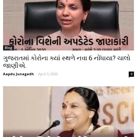
Blog
ગુજરાતમાં કોરોના ક્યાં સ્થળે નવા 6 નોંધાયા? ચાલો
જાણીએ.
Aapdu Junagadh
-
April 5, 2020
0