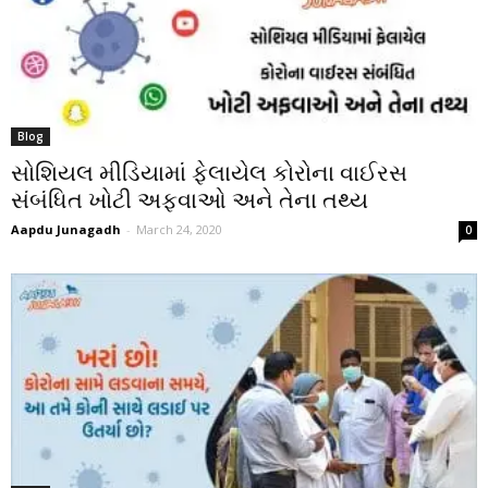
Blog
સોશિયલ મીડિયામાં ફેલાયેલ કોરોના વાઈરસ
સંબંધિત ખોટી અફવાઓ અને તેના તથ્ય
Aapdu Junagadh
-
March 24, 2020
0