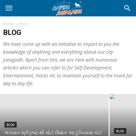
Home
Blog
BLOG
We have come up with an initiative to impart to you the
knowledge of anything and everything about our city-
Junagadh. Apart from this, we are here with numerous
articles which you can refer to for Self-Development,
DAY SPECIAL
Entertainment, Hacks etc to maintain yourself to the mark for
World Vegetarian Day
day to day life.
Aapdu Junagadh
-
October 3, 2023
BLOG
BLOG
ભગવાન શ્રીકૃષ્ણ થી મોટો શિક્ષક આ દુનિયામાં કોઈ