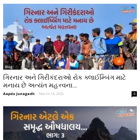
Blog
ગિરનાર અને ગિરીકંદરાઓ રોક ક્લાઈમ્બિંગ માટે
મનાય છે અત્યંત મહત્ત્વના…
Aapdu Junagadh
-
March 14, 2020
0