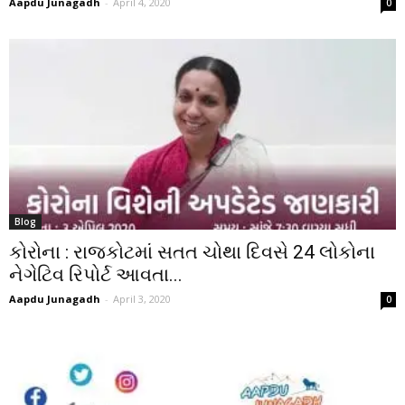
Aapdu Junagadh
-
April 4, 2020
0
Blog
કોરોના : રાજકોટમાં સતત ચોથા દિવસે 24 લોકોના
નેગેટિવ રિપોર્ટ આવતા...
Aapdu Junagadh
-
April 3, 2020
0