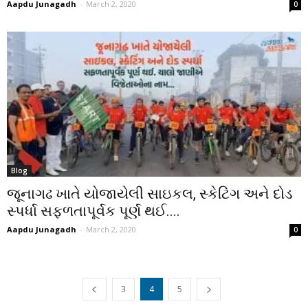
Aapdu Junagadh
-
March 2, 2020
0
Blog
જૂનાગઢ ખાતે યોજાયેલી સાઇકલ, સ્કેટિંગ અને દોડ
સ્પર્ધા સફળતાપૂર્વક પૂર્ણ થઈ....
Aapdu Junagadh
-
March 2, 2020
0
3
4
5