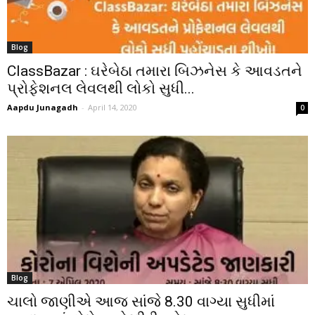
Blog
ClassBazar : ઘરેબેઠા તમારા બિઝનેસ કે આવડતને
પ્રોફેશનલ લેવલથી લોકો સુધી...
Aapdu Junagadh
-
April 14, 2020
0
Blog
ચાલો જાણીએ આજ સાંજે 8.30 વાગ્યા સુધીમાં