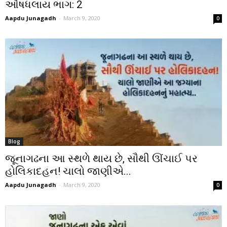
ઔષધલાય ભાગ: 2
Aapdu Junagadh
-
March 9, 2020
0
Blog
જૂનાગઢના આ સ્થળે થાય છે, સૌથી ઊંચાઈ પર
હોલિકાદહન! ચાલો જાણીએ...
Aapdu Junagadh
-
March 9, 2020
0