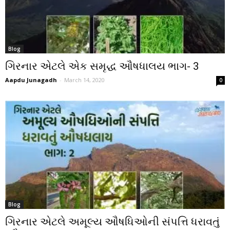
Blog
ગિરનાર એટલે એક સમૃદ્ધ ઔષધાલય ભાગ- 3
Aapdu Junagadh
-
March 14, 2020
0
Blog
ગિરનાર એટલે અમૂલ્ય ઔષધિઓની સંપત્તિ ધરાવતું