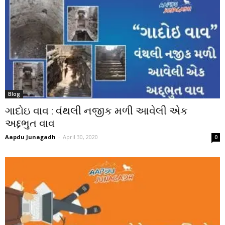
Blog
ગાદોઇ વાવ : વંથલી નજીક મળી આવેલી એક
અદ્દભુત વાવ
Aapdu Junagadh
-
April 30, 2020
0