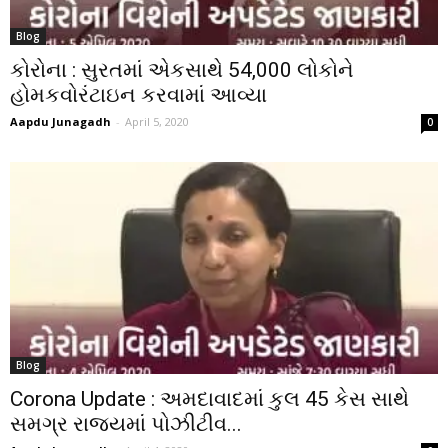
Blog
કોરોના : સુરતમાં એકસાથે 54,000 લોકોને
હોમકવોરંટાઇન કરવામાં આવ્યા
Aapdu Junagadh
-
April 5, 2020
0
Blog
Corona Update : અમદાવાદમાં કુલ 45 કેસ સાથે
સમગ્ર રાજ્યમાં પોઝીટીવ...