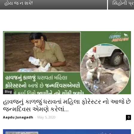
હોય જ ન શકે!
સિંહોની પ્
Blog
હાવજનું કાળજું ધરાવતાં મહિલા ફોરેસ્ટર નો આજે છે
જન્મદિવસ એમણે કરેલાં...
Aapdu Junagadh
-
May 5, 2020
0