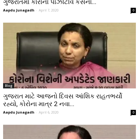
ગુજરાતમાં કોરોના પોઝીટીવ કેસના...
Aapdu Junagadh
-
April 7, 2020
0
Blog
ગુજરાત માટે આજનો દિવસ આંશિક રાહતભર્યો
રહ્યો, કોરોના માત્ર 2 નવા...
Aapdu Junagadh
-
April 6, 2020
0