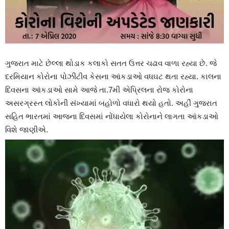
ગુજરાત માટે છેલ્લા થોડાક કલાકો સતત ઉત્તર ચઢાવ વાળા રહ્યા છે. જે
દરમિયાન કોરોના પોઝીટીવ કેસના આંકડાઓ વધઘટ થતા રહ્યા. કાલના
દિવસના આંકડાઓ સામે આજે તા.7મી એપ્રિલના રોજ કોરોના
અસરગ્રસ્ત લોકોની સંખ્યામાં બહોળો વધારો થયો હતો. અહીં ગુજરાત
સહિત ભારતમાં આજના દિવસમાં નોંધાયેલા કોરોનાને લાગતા આંકડાઓ
વિશે જાણીએ.