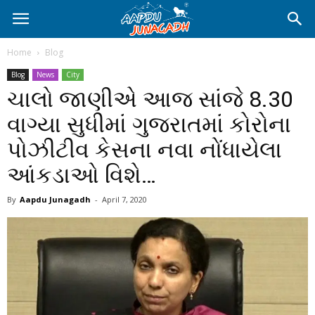
Home
Blog
Blog
News
City
ચાલો જાણીએ આજ સાંજે 8.30
વાગ્યા સુધીમાં ગુજરાતમાં કોરોના
પોઝીટીવ કેસના નવા નોંધાયેલા
આંકડાઓ વિશે…
By
Aapdu Junagadh
-
April 7, 2020