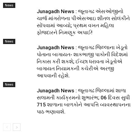
News
Junagadh News : જૂનાગઢ એસઓજીનો
ચાર્જ માંગરોળના પીએસઆઇ શીતલ સોલંકીને
સોંપવામાં આવ્યો; પ્રથમ વખત મહિલા
ફોજદારને નિમણૂક અપાઈ!
News
Junagadh News : જૂનાગઢ જિલ્લાના ખેડૂતો
પોતાના બાગાયત- શાકભાજી પાકોની વિદેશમાં
નિકાસ કરી શકશે; ઈચ્છા ધરાવતા ખેડૂતોએ
બાગાયત નિયામકની કચેરીએ અરજી
આપવાની રહેશે.
News
Junagadh News : જૂનાગઢ જિલ્લામાં શાળા
સલામતી કાર્યક્રમનો શુભારંભ; 06 દિવસ સુધી
715 શાળાના બાળકોને આપત્તિ વ્યવસ્થાપનના
પાઠ ભણાવાશે.