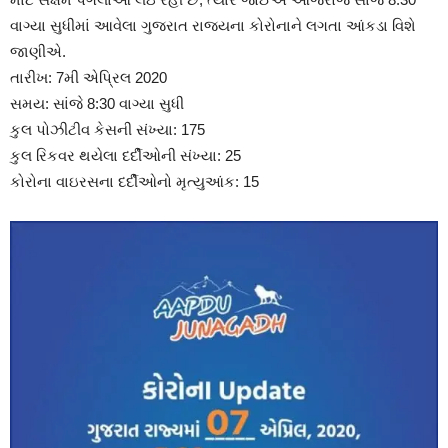
વાગ્યા સુધીમાં આવેલા ગુજરાત રાજ્યના કોરોનાને લગતા આંકડા વિશે
જાણીએ.
તારીખ: 7મી એપ્રિલ 2020
સમય: સાંજે 8:30 વાગ્યા સુધી
કુલ પોઝીટીવ કેસની સંખ્યા: 175
કુલ રિકવર થયેલા દર્દીઓની સંખ્યા: 25
કોરોના વાઇરસના દર્દીઓનો મૃત્યુઆંક: 15