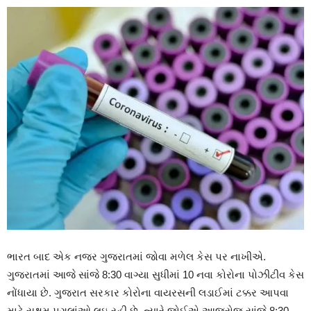
ભારત બાદ એક નજર ગુજરાતમાં જોવા મળેલ કેસ પર નાખીએ.
ગુજરાતમાં આજે સાંજે 8:30 વાગ્યા સુધીમાં 10 નવા કોરોના પોઝીટીવ કેસ
નોંધાયા છે. ગુજરાત સરકાર કોરોના વાયરસની લડાઈમાં ટક્કર આપવા
માટે સક્ષમ પગલાંઓ લઇ રહી છે, ત્યારે જોઈએ આજરોજ સાંજે 8:30