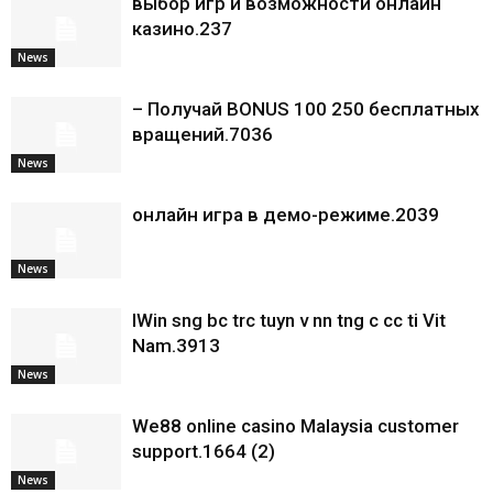
выбор игр и возможности онлайн
казино.237
News
– Получай BONUS 100 250 бесплатных
вращений.7036
News
онлайн игра в демо-режиме.2039
News
IWin sng bc trc tuyn v nn tng c cc ti Vit
Nam.3913
News
We88 online casino Malaysia customer
support.1664 (2)
News