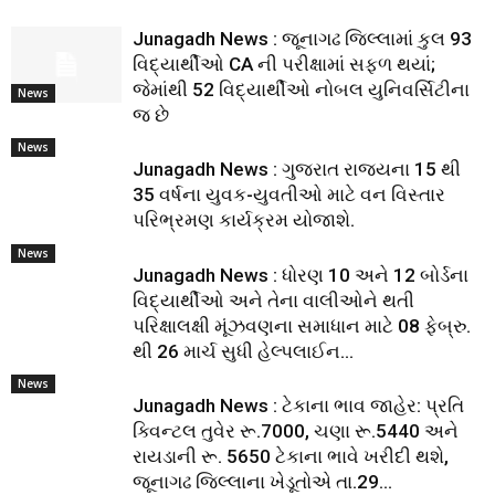
Junagadh News : જૂનાગઢ જિલ્લામાં કુલ 93
વિદ્યાર્થીઓ CA ની પરીક્ષામાં સફળ થયાં;
જેમાંથી 52 વિદ્યાર્થીઓ નોબલ યુનિવર્સિટીના
News
જ છે
News
Junagadh News : ગુજરાત રાજ્યના 15 થી
35 વર્ષના યુવક-યુવતીઓ માટે વન વિસ્તાર
પરિભ્રમણ કાર્યક્રમ યોજાશે.
News
Junagadh News : ધોરણ 10 અને 12 બોર્ડના
વિદ્યાર્થીઓ અને તેના વાલીઓને થતી
પરિક્ષાલક્ષી મૂંઝવણના સમાધાન માટે 08 ફેબ્રુ.
થી 26 માર્ચ સુધી હેલ્પલાઈન...
News
Junagadh News : ટેકાના ભાવ જાહેર: પ્રતિ
ક્વિન્ટલ તુવેર રૂ.7000, ચણા રૂ.5440 અને
રાયડાની રૂ. 5650 ટેકાના ભાવે ખરીદી થશે,
જૂનાગઢ જિલ્લાના ખેડૂતોએ તા.29...