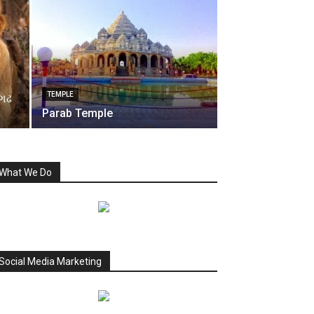
TEMPLE
ાગઢ
Parab Temple
What We Do
Social Media Marketing