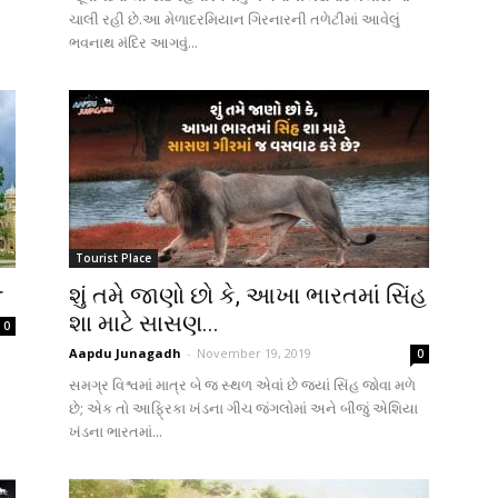
ચાલી રહી છે.આ મેળાદરમિયાન ગિરનારની તળેટીમાં આવેલું
ભવનાથ મંદિર આગવું...
Tourist Place
r
શું તમે જાણો છો કે, આખા ભારતમાં સિંહ
શા માટે સાસણ...
0
Aapdu Junagadh
-
November 19, 2019
0
સમગ્ર વિશ્વમાં માત્ર બે જ સ્થળ એવાં છે જ્યાં સિંહ જોવા મળે
છે; એક તો આફ્રિકા ખંડના ગીચ જંગલોમાં અને બીજું એશિયા
ખંડના ભારતમાં...