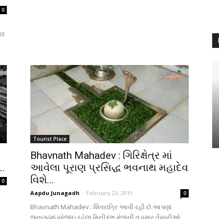
0
st
Tourist Place
Bhavnath Mahadev : ગિરિક્ષેત્ર માં
.
આવેલા પૂરાણ પ્રસિદ્ધ ભવનાથ મહાદેવ
વિશે...
0
Aapdu Junagadh
-
February 23, 2019
0
Bhavnath Mahadev : શિવરાત્રિ આવી રહી છે.આપણાં
જૂનાગઢમાં યોજાઇ રહેલા મિનીકુંભ મેળાની તડામાર તૈયારીઓ