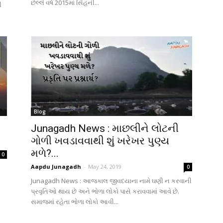
છેલ્લે વર્ષ 2015માં સિંહની...
ી
Blog
Junagadh News : માછલીને લોટની
ગોળી ખવડાવવાથી શું ખરેખર પુણ્ય
મળે?...
0
Aapdu Junagadh
-
May 24, 2019
0
Junagadh News : આજકાલ જીવદયાના નામે ઘણી ન કરવાની
પ્રવૃતિઓ થાય છે અને ભોળા લોકો પાસે કરાવવામાં આવે છે.
સમાજમાં રહેતા ભોળા લોકો આવી...