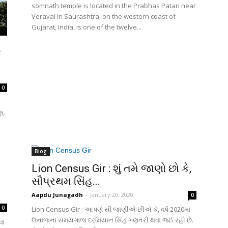
somnath temple is located in the Prabhas Patan near
Veraval in Saurashtra, on the western coast of
Gujarat, India, is one of the twelve...
ે
0
ણ,
Blog
Lion Census Gir : શું તમે જાણો છો કે,
સૌપ્રથમ સિંહ...
Aapdu Junagadh
-
January 20, 2020
0
0
Lion Census Gir : આપણે સૌ જાણીએ છીએ કે, વર્ષ 2020માં
ઉનાળાના સમયગાળા દરમિયાન સિંહ ગણતરી થવા જઈ રહી છે.
વા