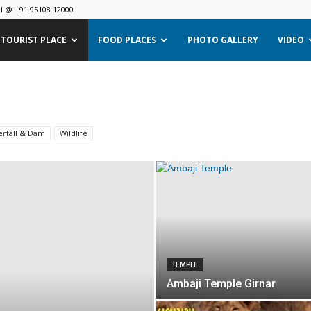
ll @ +91 95108 12000
TOURIST PLACE
FOOD PLACES
PHOTO GALLERY
VIDEO
erfall & Dam
Wildlife
TEMPLE
Ambaji Temple Girnar