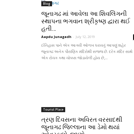
Blog
જૂનાગઢ માં આવેલા આ શિવલિંગની
સ્થાપના ભગવાન શ્રીકૃષ્ણ દ્વારા થઈ
હતી…
Aapdu Junagadh
-
July 12, 2019
ઈતિહાસ પાને એક આગવી ઓળખ ધરાવતું આપણું શહેર
જૂનાગઢ અનેક પૌરાણિક મંદિરોથી સજ્જ છે. દરેક મંદિર સાથે
એક રોચક કથા ચોક્કસ જોડાયેલી હોય છે,...
Tourist Place
ત્રણ દિવસના અવિરત વરસાદથી
જૂનાગઢ જિલ્લાના આ ડેમો થયાં