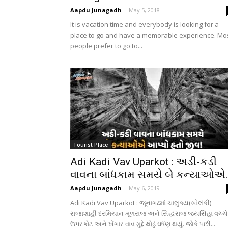
Aapdu Junagadh
-
May 5, 2018
It is vacation time and everybody is looking for a
place to go and have a memorable experience. Mo
people prefer to go to...
Tourist Place
Adi Kadi Vav Uparkot : અડી-કડી
વાવના બાંધકામ સમયે બે કન્યાઓએ..
Aapdu Junagadh
-
May 6, 2019
Adi Kadi Vav Uparkot : જૂનાગઢમાં ચાલુક્ય(સોલંકી)
રાજાશાહી દરમિયાન મૂળરાજ અને સિદ્ધરાજ જયસિંહા વચ્ચે
ઉપરકોટ અને ખેંગાર વાવ મુદ્દે થોડું ઘર્ષણ થયું. જોકે પછી...