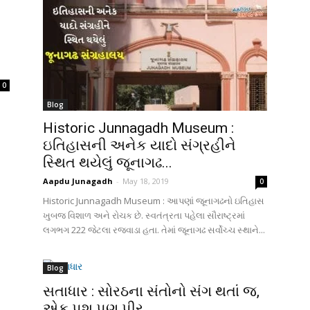
0
Blog
Historic Junnagadh Museum :
ઇતિહાસની અનેક યાદો સંગ્રહીને
સ્થિત થયેલું જૂનાગઢ...
Aapdu Junagadh
-
May 18, 2019
0
Historic Junnagadh Museum : આપણાં જૂનાગઢનો ઇતિહાસ
ખુબજ વિશાળ અને રોચક છે. સ્વતંત્રતા પહેલા સૌરાષ્ટ્રમાં
લગભગ 222 જેટલા રજવાડા હતા. તેમાં જૂનાગઢ સર્વોચ્ચ સ્થાને...
Blog
સતાધાર : સોરઠના સંતોનો સંગ થતાં જ,
એક પશુ પણ પીર...