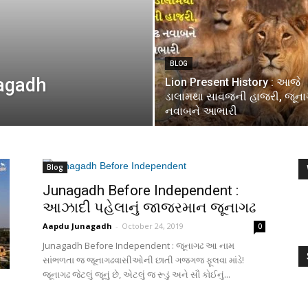
BLOG
agadh
Lion Present History : આજે
ડાલામથા સાવજની હાજરી, જૂન
નવાબને આભારી
Blog
Junagadh Before Independent :
આઝાદી પહેલાનું જાજરમાન જૂનાગઢ
Aapdu Junagadh
-
October 24, 2019
0
Junagadh Before Independent : જૂનાગઢ આ નામ
સાંભળતા જ જૂનાગઢવાસીઓની છાતી ગજગજ ફૂલવા માંડે!
જૂનાગઢ જેટલું જૂનું છે, એટલું જ રૂડું અને સૌ કોઈનું...