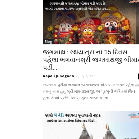
Blog
જગન્નાથ : રથયાત્રા ના 15 દિવસ
પહેલા ભગવાનશ્રી જગન્નાથજી બીમા
પડી...
Aapdu Junagadh
-
July 3, 2019
જગન્નાથ પુરીમાં ભગવાન જગન્નાથના એક પરમ ભક્ત રહેતા હ
તેમનું નામ હતું શ્રી માધવદાસજી. એ પ્રભુની ભક્તિમાં લિન
હતા. તેઓ પ્રતિદીન પ્રભુના ભજન કરતા....