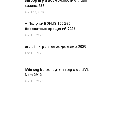
выбор игр и возможности онлайн
казино.237
April 10, 2026
– Получай BONUS 100 250
бесплатных вращений.7036
April 9, 2026
онлайн игра в демо-режиме.2039
April 9, 2026
IWin sng bc trc tuyn v nn tng c cc ti Vit
Nam.3913
April 9, 2026