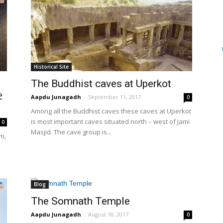
Historical Site
The Buddhist caves at Uperkot
ર
Aapdu Junagadh
-
September 11, 2017
0
Among all the Buddhist caves these caves at Uperkot
is most important caves situated north – west of Jami
0
Masjid. The cave group is...
તા,
Blog
The Somnath Temple
Aapdu Junagadh
-
August 18, 2017
0