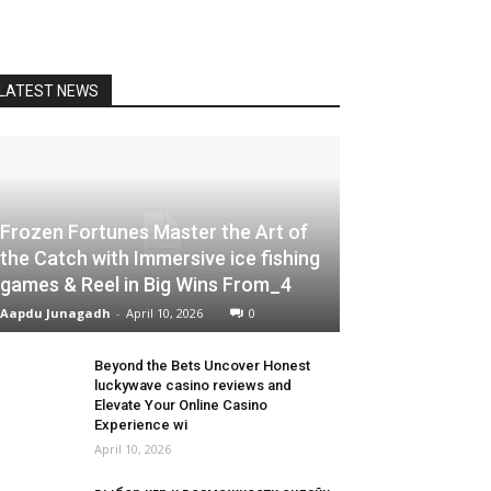
LATEST NEWS
Frozen Fortunes Master the Art of
the Catch with Immersive ice fishing
games & Reel in Big Wins From_4
Aapdu Junagadh
-
April 10, 2026
0
Beyond the Bets Uncover Honest
luckywave casino reviews and
Elevate Your Online Casino
Experience wi
April 10, 2026