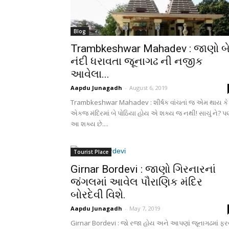
Blog
Trambkeshwar Mahadev : જાણો બ
નંદી ધરાવતા જૂનાગઢ ની નજીક
આવેલા...
Aapdu Junagadh
-
August 6, 2019
Trambkeshwar Mahadev : શીર્ષક વાંચતાં જ એમ થાય કે
એકજ મંદિરમાં બે પોઠિયા હોય એ શક્ય જ નથી! સાચું ને? પ
આ શક્ય છે....
Tourist Place
Girnar Bordevi : જાણો ગિરનારનાં
જંગલમાં આવેલ પૌરાણિક મંદિર
બોરદેવી વિશે.
Aapdu Junagadh
-
May 7, 2019
Girnar Bordevi : જો રજા હોય અને આપણાં જૂનાગઢમાં ફર