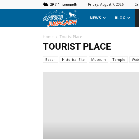
C
29.7
Friday, August 7, 2026
Ca
junagadh
Aapdu
NEWS
BLOG
Junagadh
Home
Tourist Place
TOURIST PLACE
Beach
Historical Site
Museum
Temple
Wat