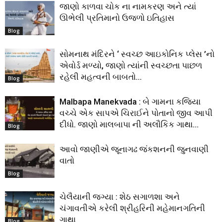
જાણો કાળવા ચોક ના નામકરણ અને ત્યાં
ઊભેલી પ્રતિમાનો ઉજળો ઇતિહાસ
Blog
સોમનાથ મંદિરને ‘ સ્વચ્છ આઇકોનિક પ્લેસ ’નો
એવોર્ડ મળ્યો, જાણો ત્યાંની સ્વચ્છતા પાછળ
રહેલી મહત્વની બાબતો…
Blog
Malbapa Manekvada : બે ગામના કજિયા
વચ્ચે એક સાપએ ચિરાઈને પોતાનો જીવ આપી
દીધો. જાણો માલબાપા ની અલૌકિક ગાથા…
Blog
આવો જાણીએ જૂનાગઢ જંકશનની જુનવાણી
વાતો
Blog
ચેલૈયાની જગ્યા : શેઠ સગાળશા અને
ચંગાવતીએ કરેલી શ્રીહરિની મહેમાનગતિની
ગાથા
Blog