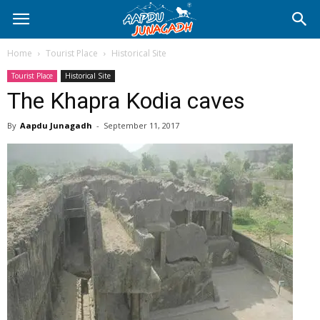
Home
Tourist Place
Historical Site
Tourist Place
Historical Site
The Khapra Kodia caves
By
Aapdu Junagadh
-
September 11, 2017