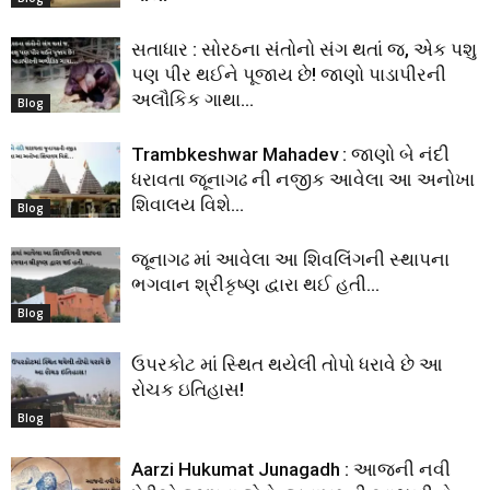
સતાધાર : સોરઠના સંતોનો સંગ થતાં જ, એક પશુ
પણ પીર થઈને પૂજાય છે! જાણો પાડાપીરની
અલૌકિક ગાથા…
Blog
Trambkeshwar Mahadev : જાણો બે નંદી
ધરાવતા જૂનાગઢ ની નજીક આવેલા આ અનોખા
શિવાલય વિશે…
Blog
જૂનાગઢ માં આવેલા આ શિવલિંગની સ્થાપના
ભગવાન શ્રીકૃષ્ણ દ્વારા થઈ હતી…
Blog
ઉપરકોટ માં સ્થિત થયેલી તોપો ધરાવે છે આ
રોચક ઇતિહાસ!
Blog
Aarzi Hukumat Junagadh : આજની નવી