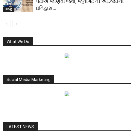
પેઢીએ જાણવા જેવો, જૂનાગઢ ની આઝાદીનો
ઇતિહાસ…
Blog
What We Do
Social Media Marketing
LATEST NEWS