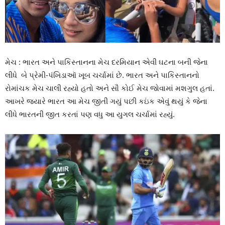
મેચ : ભારત અને પાકિસ્તાનના મેચ દરમિયાન એવી ઘટના બની જેના
લીધે બે પ્રેમી-પંખિડાઑ ખૂબ ચર્ચામાં છે. ભારત અને પાકિસ્તાનનો
રોમાંચક મેચ ચાલી રહ્યો હતો અને સૌ કોઈ મેચ જોવામાં મશગુલ હતાં.
આખરે જ્યારે ભારત આ મેચ જીતી ગયું પછી કઇંક એવું થયું કે જેના
લીધે ભારતની જીત કરતાં પણ વધુ આ યુગલ ચર્ચામાં રહ્યું.