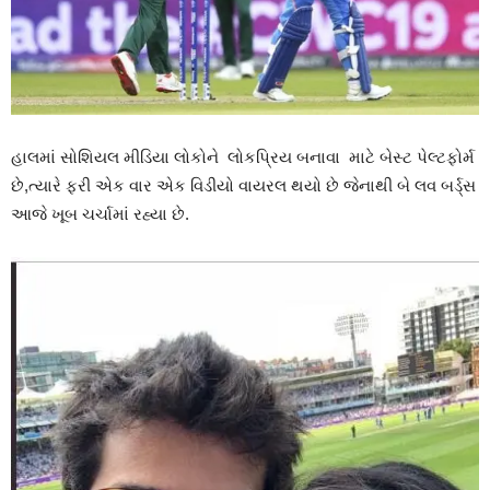
હાલમાં સોશિયલ મીડિયા લોકોને લોકપ્રિય બનાવા માટે બેસ્ટ પેલ્ટફોર્મ
છે,ત્યારે ફરી એક વાર એક વિડીયો વાયરલ થયો છે જેનાથી બે લવ બર્ડ્સ
આજે ખૂબ ચર્ચામાં રહ્યા છે.