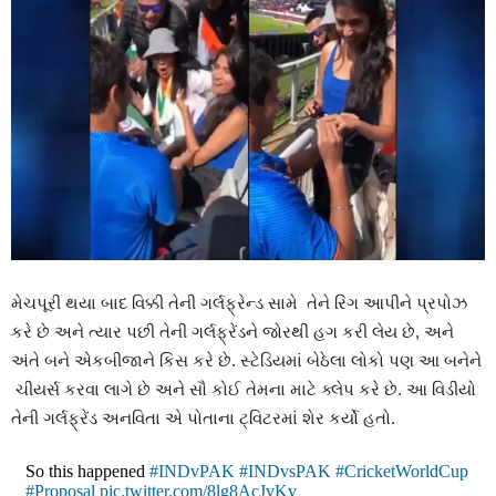
મેચપૂરી થયા બાદ વિક્કી તેની ગર્લફ્રેન્ડ સામે તેને રિંગ આપીને પ્રપોઝ
કરે છે અને ત્યાર પછી તેની ગર્લફ્રેંડને જોરથી હગ કરી લેય છે, અને
અંતે બને એકબીજાને કિસ કરે છે. સ્ટેડિયમાં બેઠેલા લોકો પણ આ બનેને
ચીયર્સ કરવા લાગે છે અને સૌ કોઈ તેમના માટે ક્લેપ કરે છે. આ વિડીયો
તેની ગર્લફ્રેંડ અનવિતા એ પોતાના ટ્વિટરમાં શેર કર્યો હતો.
So this happened
#INDvPAK
#INDvsPAK
#CricketWorldCup
#Proposal
pic.twitter.com/8lg8AcJvKv