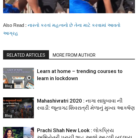
Also Read :
નાસ્તો કરતાં મહત્વનો છે તેના માટે કરવામાં આવતો
આગ્રહ
RELATED ARTICLES
MORE FROM AUTHOR
Learn at home – trending courses to
learn in lockdown
Blog
Mahashivratri 2020 : નાગા સાધુબાવા ની
રવાડી: જૂનાગઢ શિવરાત્રી મેળાનું મુખ્ય આકર્ષણ
Blog
Prachi Shah New Look : લોકપ્રિય
અભિનેત્રી પ્રાચી શાહ આજે આટલી બદલાય