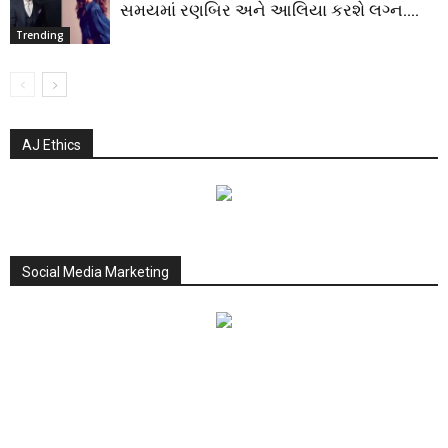
સમયમાં રણબિર અને આલિયા કરશે લગ્ન….
Trending
AJ Ethics
Social Media Marketing