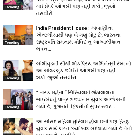
ગઈ છે કે ઓળખી પણ નહીં શકો , જુઓ
Trending
તસવીરો
India President House : અંબાણીના
એંન્ટલીયાથી પણ બે ગણું મોટું છે, ભારતના
રાષ્ટ્રપતિ રામનાથ કોવિદ નું આઆલીશાન
Trending
ભવન…
બોલીવૂડની સૌથી લોકપ્રિય અભિનેત્રી રેખા નો
આ બોલ્ડ લુક જોઈને ઓળખી પણ નહીં
શકો..જુઓ તસવીરો
Trending
“ તારક મહેતા “ સિરિયલમાં જેઠાલાલના
ભાઈબંધનું પાત્ર ભજવનાર યુવક આજે બની
ગયો છે, ગુજરાતી ફિલ્મોનો સુપર સ્ટાર…
Trending
આ સાંસદ મહિલા મુસ્લિમ હોવા છતાં પણ હિન્દુ
યુવક સાથે લગ્ન કર્યા બાદ બદલાય ગયો છે તેનો