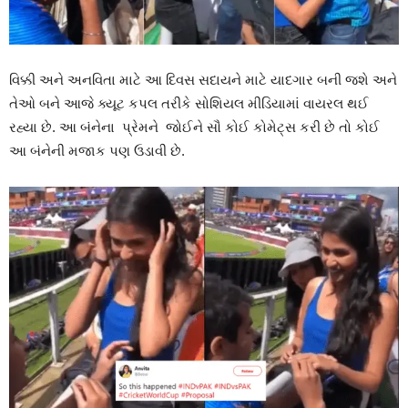
વિક્કી અને અનવિતા માટે આ દિવસ સદાયને માટે યાદગાર બની જશે અને
તેઓ બને આજે ક્યૂટ કપલ તરીકે સોશિયલ મીડિયામાં વાયરલ થઈ
રહ્યા છે. આ બંનેના પ્રેમને જોઈને સૌ કોઈ કોમેટ્સ કરી છે તો કોઈ
આ બંનેની મજાક પણ ઉડાવી છે.