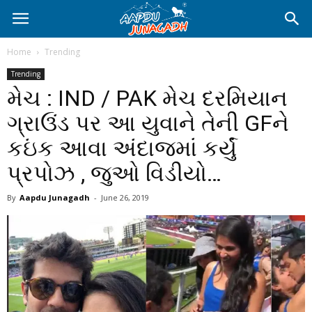
Home
Trending
Trending
મેચ : IND / PAK મેચ દરમિયાન
ગ્રાઉંડ પર આ યુવાને તેની GFને
કઇંક આવા અંદાજમાં કર્યું
પ્રપોઝ , જુઓ વિડીયો…
By
Aapdu Junagadh
-
June 26, 2019