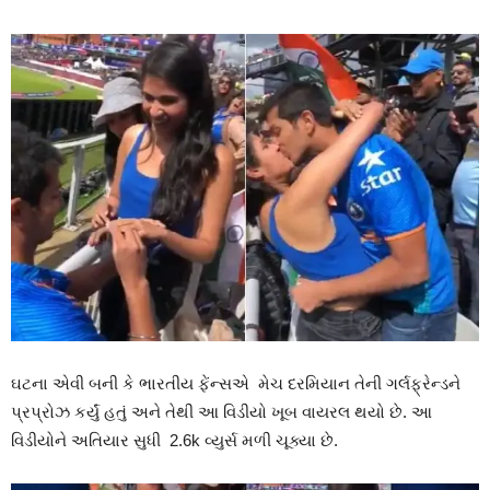
ઘટના એવી બની કે ભારતીય ફેંન્સએ મેચ દરમિયાન તેની ગર્લફ્રેન્ડને
પ્રપ્રોઝ કર્યું હતું અને તેથી આ વિડીયો ખૂબ વાયરલ થયો છે. આ
વિડીયોને અતિયાર સુધી 2.6k વ્યુર્સ મળી ચૂક્યા છે.