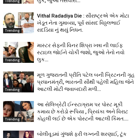
લુક, જુઓ તસવીરો…
Trending
Vithal Radadiya Die : સૌરાષ્ટ્રએ એક મોટા
ખેડૂત નેતા ગુમાવ્યા, પૂર્વ સાંસદ વિઠ્ઠલભાઈ
રાદડિયા નું થયું નિધન.
Trending
માસ્ટર સેફની વિનર શિપ્રા ખ્ન્ના ની લાઈફ
સ્ટાઇલ જોઈને ચોકી જશો, જુઓ તેનો નવો
લુક…
Trending
મૂળ ગુજરાતની પ્રીતિ પટેલ બની બ્રિટનની ગૃહ
પ્રધાનમંત્રી, ભારતની સૌથી પહેલી મહિલા જેને
આટલી મોટી જવાબદારી મળી…
Trending
આ સેલિબ્રેટી ઈન્સ્ટાગ્રામ પર પોસ્ટ મૂકી
કમાય છે કરોડો રૂપિયા , પ્રિયંકા અને વિરાટ
કોહલી લઈ છે એક પોસ્ટની આટલી કિંમત….
Trending
બોલીવૂડમાં ગુંજશે ફરી લગ્નની શરણાઈ, ટૂંક