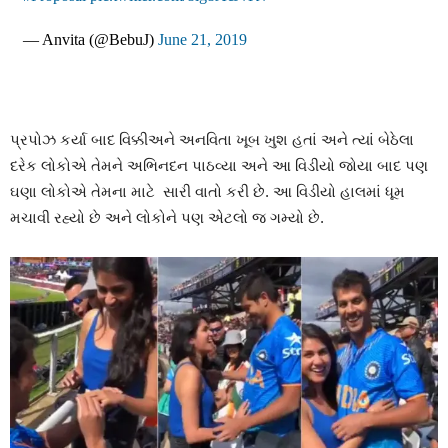
— Anvita (@BebuJ)
June 21, 2019
પ્રપોઝ કર્યા બાદ વિક્કીઅને અનવિતા ખૂબ ખુશ હતાં અને ત્યાં બેઠેલા
દરેક લોકોએ તેમને અભિનદન પાઠવ્યા અને આ વિડીયો જોયા બાદ પણ
ઘણા લોકોએ તેમના માટે સારી વાતો કરી છે. આ વિડીયો હાલમાં ધૂમ
મચાવી રહ્યો છે અને લોકોને પણ એટલો જ ગમ્યો છે.