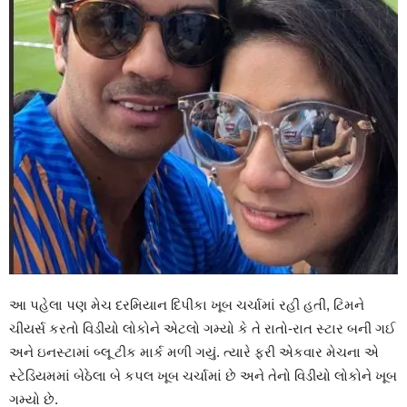
આ પહેલા પણ મેચ દરમિયાન દિપીકા ખૂબ ચર્ચામાં રહી હતી, ટિમને
ચીયર્સ કરતો વિડીયો લોકોને એટલો ગમ્યો કે તે રાતો-રાત સ્ટાર બની ગઈ
અને ઇનસ્ટામાં બ્લૂ ટીક માર્ક મળી ગયું. ત્યારે ફરી એકવાર મેચના એ
સ્ટેડિયમમાં બેઠેલા બે કપલ ખૂબ ચર્ચામાં છે અને તેનો વિડીયો લોકોને ખૂબ
ગમ્યો છે.