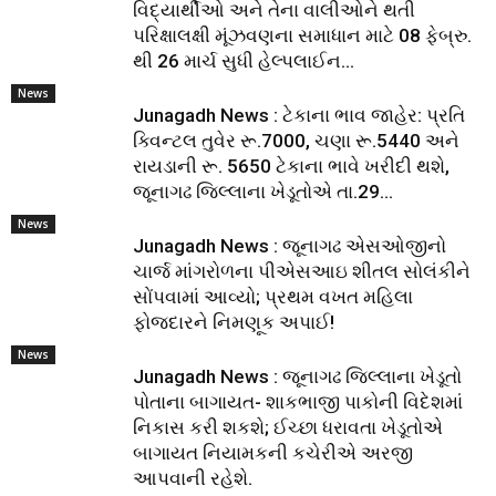
વિદ્યાર્થીઓ અને તેના વાલીઓને થતી
પરિક્ષાલક્ષી મૂંઝવણના સમાધાન માટે 08 ફેબ્રુ.
થી 26 માર્ચ સુધી હેલ્પલાઈન...
News
Junagadh News : ટેકાના ભાવ જાહેર: પ્રતિ
ક્વિન્ટલ તુવેર રૂ.7000, ચણા રૂ.5440 અને
રાયડાની રૂ. 5650 ટેકાના ભાવે ખરીદી થશે,
જૂનાગઢ જિલ્લાના ખેડૂતોએ તા.29...
News
Junagadh News : જૂનાગઢ એસઓજીનો
ચાર્જ માંગરોળના પીએસઆઇ શીતલ સોલંકીને
સોંપવામાં આવ્યો; પ્રથમ વખત મહિલા
ફોજદારને નિમણૂક અપાઈ!
News
Junagadh News : જૂનાગઢ જિલ્લાના ખેડૂતો
પોતાના બાગાયત- શાકભાજી પાકોની વિદેશમાં
નિકાસ કરી શકશે; ઈચ્છા ધરાવતા ખેડૂતોએ
બાગાયત નિયામકની કચેરીએ અરજી
આપવાની રહેશે.