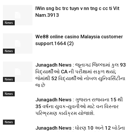
IWin sng bc trc tuyn v nn tng c cc ti Vit
Nam.3913
News
We88 online casino Malaysia customer
support.1664 (2)
News
Junagadh News : જૂનાગઢ જિલ્લામાં કુલ 93
વિદ્યાર્થીઓ CA ની પરીક્ષામાં સફળ થયાં;
જેમાંથી 52 વિદ્યાર્થીઓ નોબલ યુનિવર્સિટીના
News
જ છે
News
Junagadh News : ગુજરાત રાજ્યના 15 થી
35 વર્ષના યુવક-યુવતીઓ માટે વન વિસ્તાર
પરિભ્રમણ કાર્યક્રમ યોજાશે.
News
Junagadh News : ધોરણ 10 અને 12 બોર્ડના