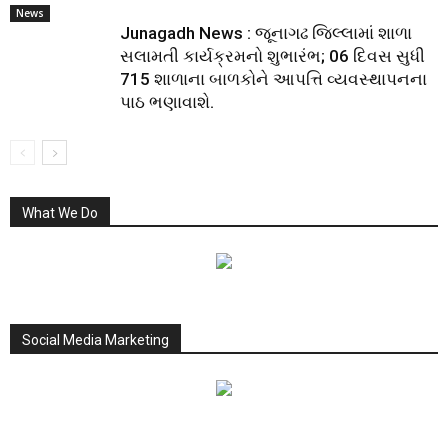
News
Junagadh News : જૂનાગઢ જિલ્લામાં શાળા
સલામતી કાર્યક્રમનો શુભારંભ; 06 દિવસ સુધી
715 શાળાના બાળકોને આપત્તિ વ્યવસ્થાપનના
પાઠ ભણાવાશે.
What We Do
Social Media Marketing