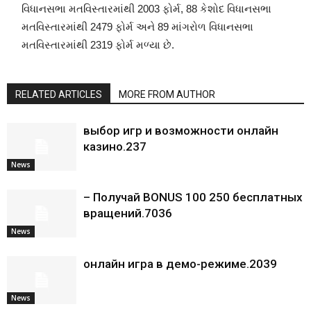
વિધાનસભા મતવિસ્તારમાંથી 2003 ફોર્મ, 88 કેશોદ વિધાનસભા
મતવિસ્તારમાંથી 2479 ફોર્મ અને 89 માંગરોળ વિધાનસભા
મતવિસ્તારમાંથી 2319 ફોર્મ મળ્યા છે.
RELATED ARTICLES
MORE FROM AUTHOR
выбор игр и возможности онлайн
казино.237
News
– Получай BONUS 100 250 бесплатных
вращений.7036
News
онлайн игра в демо-режиме.2039
News