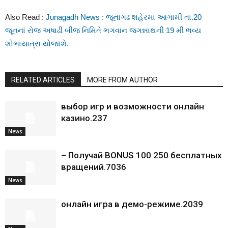
Also Read :
Junagadh News : જૂનાગઢ શહેરમાં આગામી તા.20
જૂનનાં રોજ અષાઢી બીજ નિમિતે ભગવાન જગન્નાથની 19 મી ભવ્ય
શોભાયાત્રા યોજાશે.
RELATED ARTICLES
MORE FROM AUTHOR
выбор игр и возможности онлайн
казино.237
News
– Получай BONUS 100 250 бесплатных
вращений.7036
News
онлайн игра в демо-режиме.2039