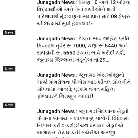
Junagadh News : ધોરણ 10 અને 12 બોર્ડના
વિદ્યાર્થીઓ અને તેના વાલીઓને થતી
પરિક્ષાલક્ષી મૂંઝવણના સમાધાન માટે 08 ફેબ્રુ.
થી 26 માર્ચ સુધી હેલ્પલાઈન...
News
Junagadh News : ટેકાના ભાવ જાહેર: પ્રતિ
ક્વિન્ટલ તુવેર રૂ.7000, ચણા રૂ.5440 અને
રાયડાની રૂ. 5650 ટેકાના ભાવે ખરીદી થશે,
જૂનાગઢ જિલ્લાના ખેડૂતોએ તા.29...
News
Junagadh News : જૂનાગઢ એસઓજીનો
ચાર્જ માંગરોળના પીએસઆઇ શીતલ સોલંકીને
સોંપવામાં આવ્યો; પ્રથમ વખત મહિલા
ફોજદારને નિમણૂક અપાઈ!
News
Junagadh News : જૂનાગઢ જિલ્લાના ખેડૂતો
પોતાના બાગાયત- શાકભાજી પાકોની વિદેશમાં
નિકાસ કરી શકશે; ઈચ્છા ધરાવતા ખેડૂતોએ
બાગાયત નિયામકની કચેરીએ અરજી