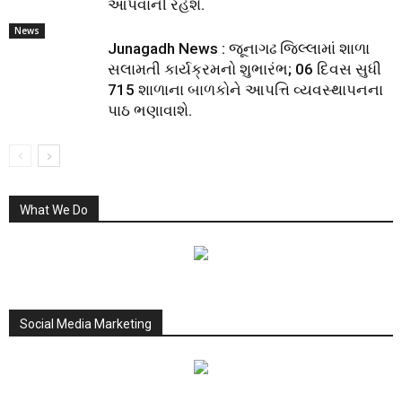
આપવાની રહેશે.
News
Junagadh News : જૂનાગઢ જિલ્લામાં શાળા
સલામતી કાર્યક્રમનો શુભારંભ; 06 દિવસ સુધી
715 શાળાના બાળકોને આપત્તિ વ્યવસ્થાપનના
પાઠ ભણાવાશે.
What We Do
Social Media Marketing