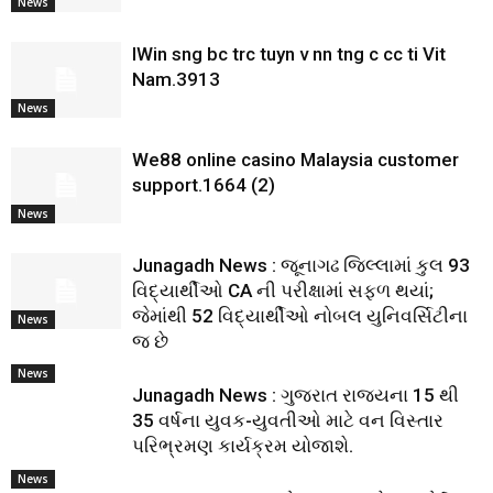
News
IWin sng bc trc tuyn v nn tng c cc ti Vit
Nam.3913
News
We88 online casino Malaysia customer
support.1664 (2)
News
Junagadh News : જૂનાગઢ જિલ્લામાં કુલ 93
વિદ્યાર્થીઓ CA ની પરીક્ષામાં સફળ થયાં;
જેમાંથી 52 વિદ્યાર્થીઓ નોબલ યુનિવર્સિટીના
News
જ છે
News
Junagadh News : ગુજરાત રાજ્યના 15 થી
35 વર્ષના યુવક-યુવતીઓ માટે વન વિસ્તાર
પરિભ્રમણ કાર્યક્રમ યોજાશે.
News