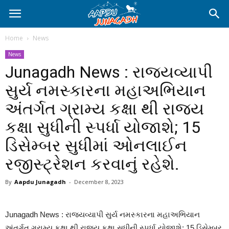
Home
News
News
Junagadh News : રાજ્યવ્યાપી
સુર્ય નમસ્કારના મહાઅભિયાન
અંતર્ગત ગ્રામ્ય કક્ષા થી રાજ્ય
કક્ષા સુધીની સ્પર્ધા યોજાશે; 15
ડિસેમ્બર સુધીમાં ઓનલાઈન
રજીસ્ટ્રેશન કરવાનું રહેશે.
By
Aapdu Junagadh
-
December 8, 2023
Junagadh News : રાજ્યવ્યાપી સુર્ય નમસ્કારના મહાઅભિયાન
અંતર્ગત ગ્રામ્ય કક્ષા થી રાજ્ય કક્ષા સુધીની સ્પર્ધા યોજાશે; 15 ડિસેમ્બર