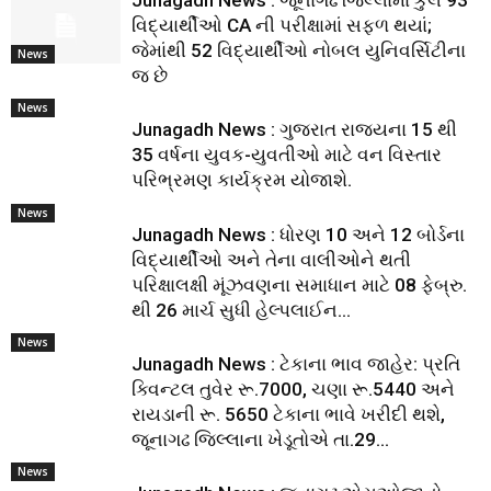
Junagadh News : જૂનાગઢ જિલ્લામાં કુલ 93
વિદ્યાર્થીઓ CA ની પરીક્ષામાં સફળ થયાં;
જેમાંથી 52 વિદ્યાર્થીઓ નોબલ યુનિવર્સિટીના
News
જ છે
News
Junagadh News : ગુજરાત રાજ્યના 15 થી
35 વર્ષના યુવક-યુવતીઓ માટે વન વિસ્તાર
પરિભ્રમણ કાર્યક્રમ યોજાશે.
News
Junagadh News : ધોરણ 10 અને 12 બોર્ડના
વિદ્યાર્થીઓ અને તેના વાલીઓને થતી
પરિક્ષાલક્ષી મૂંઝવણના સમાધાન માટે 08 ફેબ્રુ.
થી 26 માર્ચ સુધી હેલ્પલાઈન...
News
Junagadh News : ટેકાના ભાવ જાહેર: પ્રતિ
ક્વિન્ટલ તુવેર રૂ.7000, ચણા રૂ.5440 અને
રાયડાની રૂ. 5650 ટેકાના ભાવે ખરીદી થશે,
જૂનાગઢ જિલ્લાના ખેડૂતોએ તા.29...
News