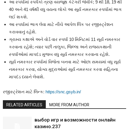
આ સ્પર્ધામાં સ્પર્ધકો ત્રણ વયજૂથ કેટેગરી જેવીકે; 9 થી 18, 19 થી
40 અને 41 વર્ષથી વધુ વયના લોકો આ સૂર્ય નમસ્કાર સ્પર્ધામાં ભાગ
લઈ શકશે.
આ સ્પર્ધામાં ભાગ લેવા માટે નીચે આપેલ લિંક પર રજીસ્ટ્રેશન
કરાવવાનું રહેશે.
ગ્રામ્ય કક્ષાએ અને વોર્ડ વાર સ્પર્ધા 10 મિનિટમાં 11 સૂર્ય નમસ્કાર
કરવાના રહેશે; ત્યાર પછી તાલુકા, જિલ્લા અને રાજ્યકક્ષાની
સ્પર્ધાઓમાં માપદંડ મુજબ વધુ સૂર્ય નમસ્કાર કરવાના રહેશે.
સૂર્ય નમસ્કાર સ્પર્ધામાં વિજેતા બનવા માટે ઓછા સમયમાં વધુ સૂર્ય
નમસ્કાર કરવા, યોગ્ય મુદ્રાઓમાં સૂર્ય નમસ્કાર કરવા સહિતના
માપદંડ ધ્યાને લેવાશે.
રજીસ્ટ્રેશન માટે લિન્ક:
https://snc.gsyb.in/
RELATED ARTICLES
MORE FROM AUTHOR
выбор игр и возможности онлайн
казино.237