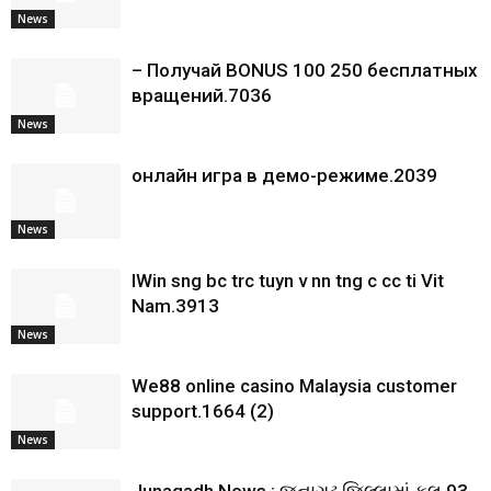
News
– Получай BONUS 100 250 бесплатных
вращений.7036
News
онлайн игра в демо-режиме.2039
News
IWin sng bc trc tuyn v nn tng c cc ti Vit
Nam.3913
News
We88 online casino Malaysia customer
support.1664 (2)
News