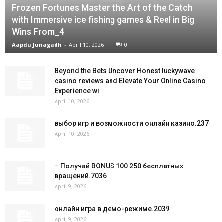
Frozen Fortunes Master the Art of the Catch
with Immersive ice fishing games & Reel in Big
Wins From_4
Aapdu Junagadh
-
April 10, 2026
0
Beyond the Bets Uncover Honest luckywave
casino reviews and Elevate Your Online Casino
Experience wi
April 10, 2026
выбор игр и возможности онлайн казино.237
April 10, 2026
– Получай BONUS 100 250 бесплатных
вращений.7036
April 9, 2026
онлайн игра в демо-режиме.2039
April 9, 2026