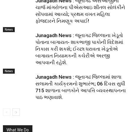
Junagadh News : જૂનાગઢ એસઓજીનો
ચાર્જ માંગરોળના પીએસઆઇ શીતલ સોલંકીને
સોંપવામાં આવ્યો; પ્રથમ વખત મહિલા
ફોજદારને નિમણૂક અપાઈ!
News
Junagadh News : જૂનાગઢ જિલ્લાના ખેડૂતો
પોતાના બાગાયત- શાકભાજી પાકોની વિદેશમાં
નિકાસ કરી શકશે; ઈચ્છા ધરાવતા ખેડૂતોએ
બાગાયત નિયામકની કચેરીએ અરજી
આપવાની રહેશે.
News
Junagadh News : જૂનાગઢ જિલ્લામાં શાળા
સલામતી કાર્યક્રમનો શુભારંભ; 06 દિવસ સુધી
715 શાળાના બાળકોને આપત્તિ વ્યવસ્થાપનના
પાઠ ભણાવાશે.
What We Do