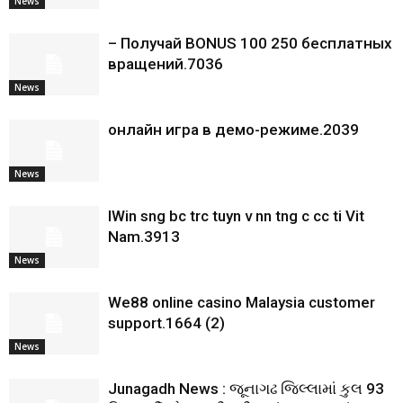
News
– Получай BONUS 100 250 бесплатных
вращений.7036
News
онлайн игра в демо-режиме.2039
News
IWin sng bc trc tuyn v nn tng c cc ti Vit
Nam.3913
News
We88 online casino Malaysia customer
support.1664 (2)
News
Junagadh News : જૂનાગઢ જિલ્લામાં કુલ 93