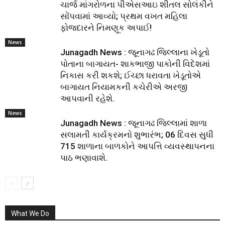
ચાર્જ માંગરોળના પીએસઆઇ શીતલ સોલંકીને
સોંપવામાં આવ્યો; પ્રથમ વખત મહિલા
ફોજદારને નિમણૂક અપાઈ!
News
Junagadh News : જૂનાગઢ જિલ્લાના ખેડૂતો
પોતાના બાગાયત- શાકભાજી પાકોની વિદેશમાં
નિકાસ કરી શકશે; ઈચ્છા ધરાવતા ખેડૂતોએ
બાગાયત નિયામકની કચેરીએ અરજી
આપવાની રહેશે.
News
Junagadh News : જૂનાગઢ જિલ્લામાં શાળા
સલામતી કાર્યક્રમનો શુભારંભ; 06 દિવસ સુધી
715 શાળાના બાળકોને આપત્તિ વ્યવસ્થાપનના
પાઠ ભણાવાશે.
What We Do