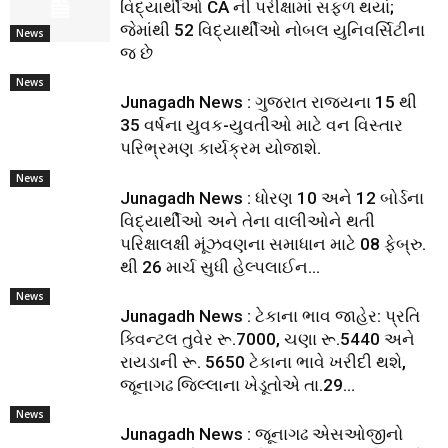
વિદ્યાર્થીઓ CA ની પરીક્ષામાં સફળ થયાં;
જેમાંથી 52 વિદ્યાર્થીઓ નોબલ યુનિવર્સિટીના
News
જ છે
News
Junagadh News : ગુજરાત રાજ્યના 15 થી
35 વર્ષના યુવક-યુવતીઓ માટે વન વિસ્તાર
પરિભ્રમણ કાર્યક્રમ યોજાશે.
News
Junagadh News : ધોરણ 10 અને 12 બોર્ડના
વિદ્યાર્થીઓ અને તેના વાલીઓને થતી
પરિક્ષાલક્ષી મૂંઝવણના સમાધાન માટે 08 ફેબ્રુ.
થી 26 માર્ચ સુધી હેલ્પલાઈન...
News
Junagadh News : ટેકાના ભાવ જાહેર: પ્રતિ
ક્વિન્ટલ તુવેર રૂ.7000, ચણા રૂ.5440 અને
રાયડાની રૂ. 5650 ટેકાના ભાવે ખરીદી થશે,
જૂનાગઢ જિલ્લાના ખેડૂતોએ તા.29...
News
Junagadh News : જૂનાગઢ એસઓજીનો