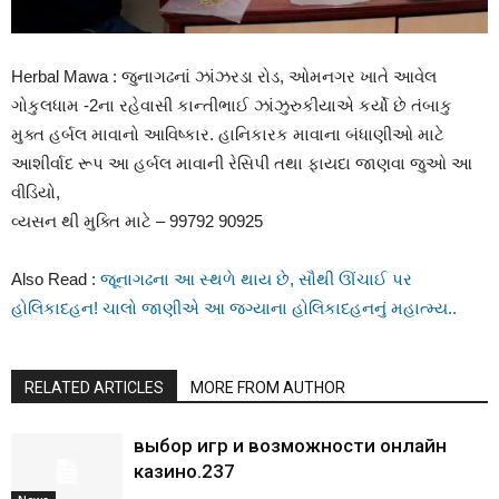
Herbal Mawa : જુનાગઢનાં ઝાંઝરડા રોડ, ઓમનગર ખાતે આવેલ
ગોકુલધામ -2ના રહેવાસી કાન્તીભાઈ ઝાંઝુરુકીયાએ કર્યો છે તંબાકુ
મુક્ત હર્બલ માવાનો આવિષ્કાર. હાનિકારક માવાના બંધાણીઓ માટે
આશીર્વાદ રૂપ આ હર્બલ માવાની રેસિપી તથા ફાયદા જાણવા જુઓ આ
વીડિયો,
વ્યસન થી મુક્તિ માટે – 99792 90925
Also Read :
જૂનાગઢના આ સ્થળે થાય છે, સૌથી ઊંચાઈ પર
હોલિકાદહન! ચાલો જાણીએ આ જગ્યાના હોલિકાદહનનું મહાત્મ્ય..
RELATED ARTICLES
MORE FROM AUTHOR
выбор игр и возможности онлайн
казино.237