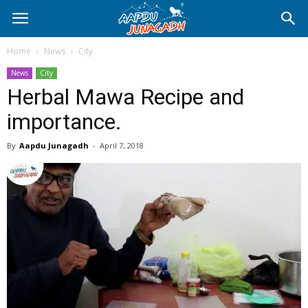
Home
News
City
News
City
Herbal Mawa Recipe and
importance.
By
Aapdu Junagadh
-
April 7, 2018