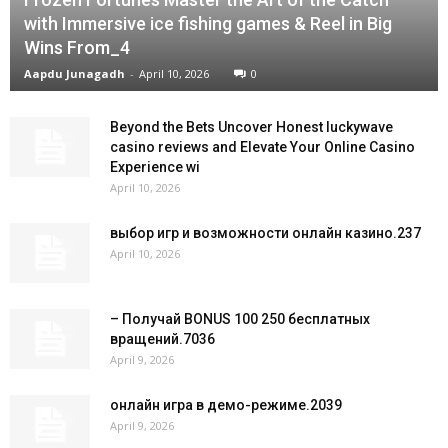
with Immersive ice fishing games & Reel in Big
Wins From_4
Aapdu Junagadh
-
April 10, 2026
0
Beyond the Bets Uncover Honest luckywave
casino reviews and Elevate Your Online Casino
Experience wi
April 10, 2026
выбор игр и возможности онлайн казино.237
April 10, 2026
– Получай BONUS 100 250 бесплатных
вращений.7036
April 9, 2026
онлайн игра в демо-режиме.2039
April 9, 2026