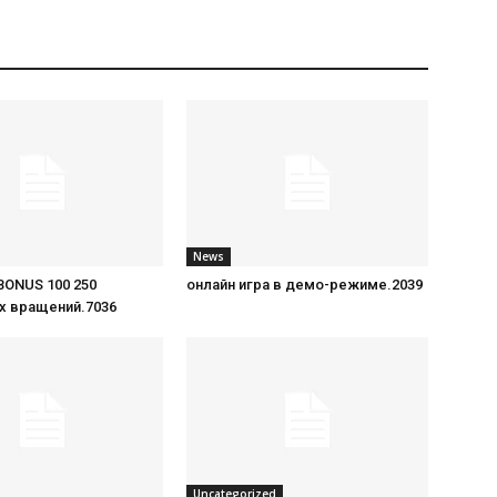
News
BONUS 100 250
онлайн игра в демо-режиме.2039
х вращений.7036
Uncategorized