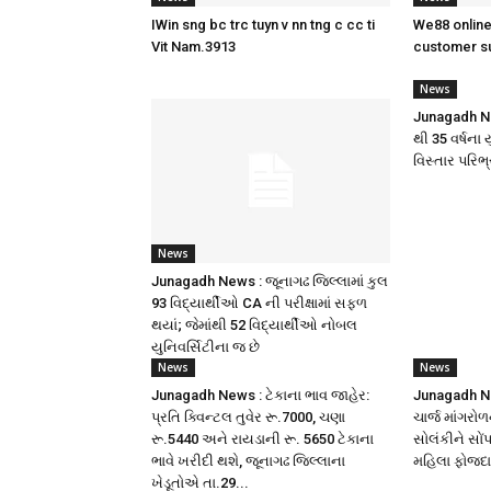
IWin sng bc trc tuyn v nn tng c cc ti
We88 online
Vit Nam.3913
customer su
News
Junagadh Ne
થી 35 વર્ષન
વિસ્તાર પરિભ
News
Junagadh News : જૂનાગઢ જિલ્લામાં કુલ
93 વિદ્યાર્થીઓ CA ની પરીક્ષામાં સફળ
થયાં; જેમાંથી 52 વિદ્યાર્થીઓ નોબલ
યુનિવર્સિટીના જ છે
News
News
Junagadh News : ટેકાના ભાવ જાહેર:
Junagadh 
પ્રતિ ક્વિન્ટલ તુવેર રૂ.7000, ચણા
ચાર્જ માંગ
રૂ.5440 અને રાયડાની રૂ. 5650 ટેકાના
સોલંકીને સોં
ભાવે ખરીદી થશે, જૂનાગઢ જિલ્લાના
મહિલા ફોજદ
ખેડૂતોએ તા.29...