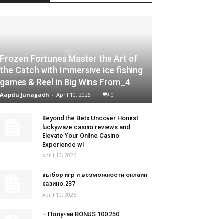
Frozen Fortunes Master the Art of
the Catch with Immersive ice fishing
games & Reel in Big Wins From_4
Aapdu Junagadh
-
April 10, 2026
0
Beyond the Bets Uncover Honest
luckywave casino reviews and
Elevate Your Online Casino
Experience wi
April 10, 2026
выбор игр и возможности онлайн
казино.237
April 10, 2026
– Получай BONUS 100 250