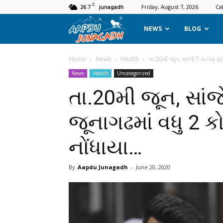
C
26.7
Friday, August 7, 2026
Ca
junagadh
Aapdu
NEWS
BLOG
Junagadh
Home
News
Health
તા.20મી જૂન, સાંજે 7 વાગ્યા સુ
News
Health
Uncategorized
તા.20મી જૂન, સાંજે
જૂનાગઢમાં વધુ 2 ક
નોંધાયા…
By
Aapdu Junagadh
-
June 20, 2020