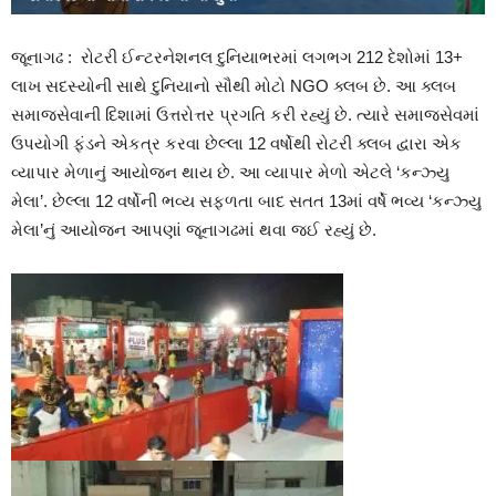
જૂનાગઢ : રોટરી ઈન્ટરનેશનલ દુનિયાભરમાં લગભગ 212 દેશોમાં 13+
લાખ સદસ્યોની સાથે દુનિયાનો સૌથી મોટો NGO ક્લબ છે. આ ક્લબ
સમાજસેવાની દિશામાં ઉત્તરોત્તર પ્રગતિ કરી રહ્યું છે. ત્યારે સમાજસેવમાં
ઉપયોગી ફંડને એકત્ર કરવા છેલ્લા 12 વર્ષોથી રોટરી ક્લબ દ્વારા એક
વ્યાપાર મેળાનું આયોજન થાય છે. આ વ્યાપાર મેળો એટલે ‘કન્ઝ્યુ
મેલા’. છેલ્લા 12 વર્ષોની ભવ્ય સફળતા બાદ સતત 13માં વર્ષે ભવ્ય ‘કન્ઝ્યુ
મેલા’નું આયોજન આપણાં જૂનાગઢમાં થવા જઈ રહ્યું છે.