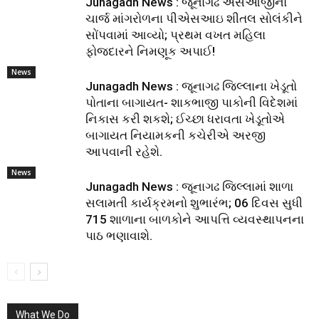
Junagadh News : જૂનાગઢ એસઓજીનો
ચાર્જ માંગરોળના પીએસઆઇ શીતલ સોલંકીને
સોંપવામાં આવ્યો; પ્રથમ વખત મહિલા
ફોજદારને નિમણૂક અપાઈ!
News
Junagadh News : જૂનાગઢ જિલ્લાના ખેડૂતો
પોતાના બાગાયત- શાકભાજી પાકોની વિદેશમાં
નિકાસ કરી શકશે; ઈચ્છા ધરાવતા ખેડૂતોએ
બાગાયત નિયામકની કચેરીએ અરજી
આપવાની રહેશે.
News
Junagadh News : જૂનાગઢ જિલ્લામાં શાળા
સલામતી કાર્યક્રમનો શુભારંભ; 06 દિવસ સુધી
715 શાળાના બાળકોને આપત્તિ વ્યવસ્થાપનના
પાઠ ભણાવાશે.
What We Do