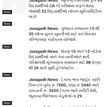
Junagadh News : જૂનાગઢ જિલ્લામાં કુલ 93
વિદ્યાર્થીઓ CA ની પરીક્ષામાં સફળ થયાં;
જેમાંથી 52 વિદ્યાર્થીઓ નોબલ યુનિવર્સિટીના
News
જ છે
News
Junagadh News : ગુજરાત રાજ્યના 15 થી
35 વર્ષના યુવક-યુવતીઓ માટે વન વિસ્તાર
પરિભ્રમણ કાર્યક્રમ યોજાશે.
News
Junagadh News : ધોરણ 10 અને 12 બોર્ડના
વિદ્યાર્થીઓ અને તેના વાલીઓને થતી
પરિક્ષાલક્ષી મૂંઝવણના સમાધાન માટે 08 ફેબ્રુ.
થી 26 માર્ચ સુધી હેલ્પલાઈન...
News
Junagadh News : ટેકાના ભાવ જાહેર: પ્રતિ
ક્વિન્ટલ તુવેર રૂ.7000, ચણા રૂ.5440 અને
રાયડાની રૂ. 5650 ટેકાના ભાવે ખરીદી થશે,
જૂનાગઢ જિલ્લાના ખેડૂતોએ તા.29...
News