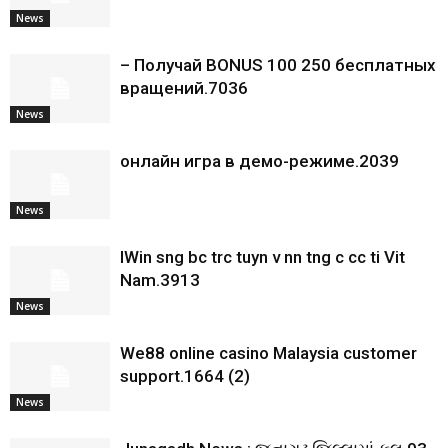
News
– Получай BONUS 100 250 бесплатных
вращений.7036
News
онлайн игра в демо-режиме.2039
News
IWin sng bc trc tuyn v nn tng c cc ti Vit
Nam.3913
News
We88 online casino Malaysia customer
support.1664 (2)
News