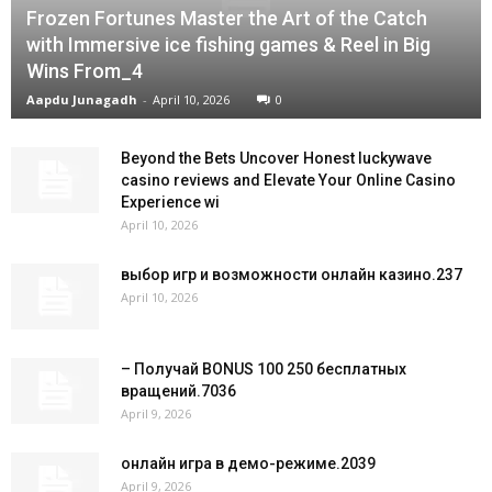
Frozen Fortunes Master the Art of the Catch
with Immersive ice fishing games & Reel in Big
Wins From_4
Aapdu Junagadh
-
April 10, 2026
0
Beyond the Bets Uncover Honest luckywave
casino reviews and Elevate Your Online Casino
Experience wi
April 10, 2026
выбор игр и возможности онлайн казино.237
April 10, 2026
– Получай BONUS 100 250 бесплатных
вращений.7036
April 9, 2026
онлайн игра в демо-режиме.2039
April 9, 2026