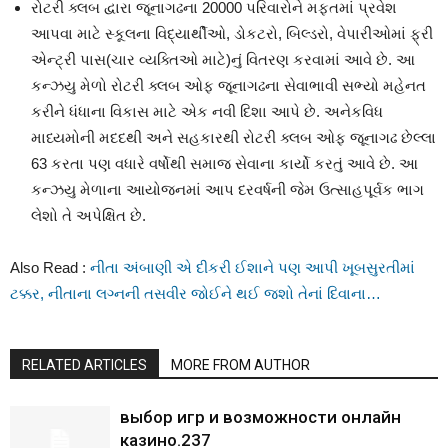
રોટરી ક્લબ દ્વારા જૂનાગઢના 20000 પરિવારોને મફતમાં પ્રવેશ
આપવા માટે સ્કૂલના વિદ્યાર્થીઓ, ડોકટરો, બિલ્ડરો, વેપારીઓમાં ફ્રી
એન્ટ્રી પાસ(ચાર વ્યક્તિઓ માટે)નું વિતરણ કરવામાં આવે છે. આ
કન્ઝયુ મેળો રોટરી ક્લબ ઓફ જૂનાગઢના સેવાભાવી સભ્યો મહેનત
કરીને ધંધાના વિકાસ માટે એક નવી દિશા આપે છે. અનેકવિધ
માધ્યમોની મદદથી અને સહકારથી રોટરી ક્લબ ઓફ જૂનાગઢ છેલ્લા
63 કરતા પણ વધારે વર્ષોથી સમાજ સેવાના કાર્યો કરતું આવે છે. આ
કન્ઝયુ મેળાના આયોજનમાં આપ દરવર્ષની જેમ ઉત્સાહપૂર્વક ભાગ
લેશો તે અપેક્ષિત છે.
Also Read :
નીતા અંબાણી એ દીકરી ઈશાને પણ આપી ખૂબસુરતીમાં
ટક્કર, નીતાના લગ્નની તસવીર જોઈને થઈ જશો તેનાં દિવાના…
RELATED ARTICLES
MORE FROM AUTHOR
выбор игр и возможности онлайн
казино.237