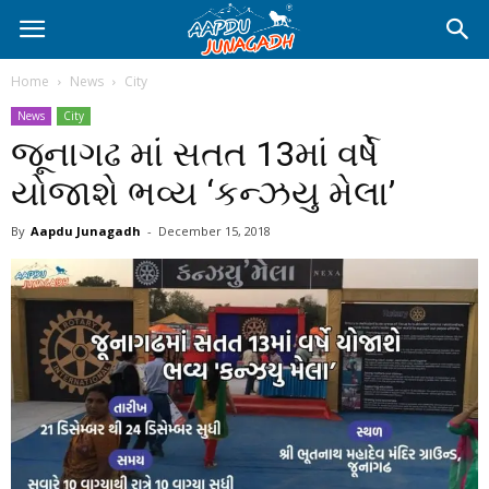
Home
News
City
News
City
જૂનાગઢ માં સતત 13માં વર્ષે
યોજાશે ભવ્ય ‘કન્ઝયુ મેલા’
By
Aapdu Junagadh
-
December 15, 2018