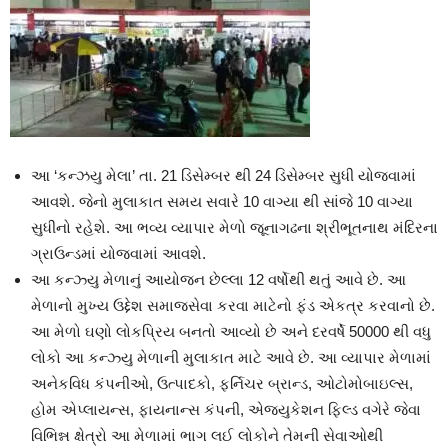
આ ‘કન્ઝયુ મેલા’ તા. 21 ડિસેમ્બર થી 24 ડિસેમ્બર સુધી યોજવામાં
આવશે. જેનો મુલાકાત સમય સવારે 10 વાગ્યા થી સાંજે 10 વાગ્યા
સુધીનો રહેશે. આ ભવ્ય વ્યાપાર મેળો જૂનાગઢના શ્રીભૂતનાથ મંદિરના
ગ્રાઉન્ડમાં યોજવામાં આવશે.
આ કન્ઝ્યુ મેળાનું આયોજન છેલ્લા 12 વર્ષોથી થતું આવે છે. આ
મેળાનો મુખ્ય ઉદ્દેશ સમાજસેવા કરવા માટેનો ફંડ એકત્ર કરવાનો છે.
આ મેળો ઘણો લોકપ્રિય બનતો આવ્યો છે અને દરવર્ષે 50000 થી વધુ
લોકો આ કન્ઝ્યુ મેળાની મુલાકાત માટે આવે છે. આ વ્યાપાર મેળામાં
અનેકવિધ કંપનીઓ, ઉત્પાદકો, ફર્નિચર બ્રાન્ડ, ઓટોમોબાઇલ્સ,
હોમ એપ્લાયન્સ, ફાયનાન્સ કંપની, એજ્યુકેશન ફિલ્ડ વગેરે જેવા
વિભિન્ન ક્ષેત્રો આ મેળામાં ભાગ લઈ લોકોને તેમની સેવાઓથી