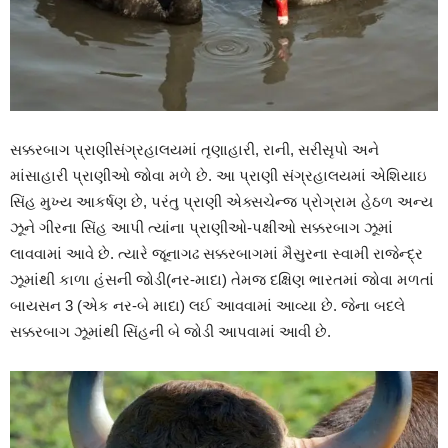
સક્કરબાગ પ્રાણીસંગ્રહાલયમાં તૃણાહારી, રાની, સરીસૃપો અને
માંસાહારી પ્રાણીઓ જોવા મળે છે. આ પ્રાણી સંગ્રહાલયમાં એશિયાઇ
સિંહ મુખ્ય આકર્ષણ છે, પરંતુ પ્રાણી એક્સચેન્જ પ્રોગ્રામ હેઠળ અન્ય
ઝૂને ગીરના સિંહ આપી ત્યાંના પ્રાણીઓ-પક્ષીઓ સક્કરબાગ ઝૂમાં
લાવવામાં આવે છે. ત્યારે જૂનાગઢ સક્કરબાગમાં મૈસુરના સ્વામી રાજેન્દ્ર
ઝૂમાંથી કાળા હંસની જોડી(નર-માદા) તેમજ દક્ષિણ ભારતમાં જોવા મળતાં
બાયસન 3 (એક નર-બે માદા) લઈ આવવામાં આવ્યા છે. જેના બદલે
સક્કરબાગ ઝૂમાંથી સિંહની બે જોડી આપવામાં આવી છે.