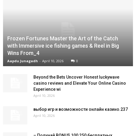
Frozen Fortunes Master the Art of the Catch
with Immersive ice fishing games & Reel in Big
Wins From_4
Aapdu Junagadh
-
April 10, 2026
0
Beyond the Bets Uncover Honest luckywave
casino reviews and Elevate Your Online Casino
Experience wi
April 10, 2026
выбор игр и возможности онлайн казино.237
April 10, 2026
– Получай BONUS 100 250 бесплатных