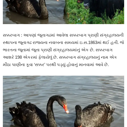
સક્કરબાગ : આપણાં જૂનાગઢમાં આવેલા સક્કરબાગ પ્રાણી સંગ્રહાલયની
સ્થાપના જૂનાગઢ રાજ્યના નવાબના સમયમાં ઇ.સ.1863માં થઈ હતી. જે
ભારતના જૂનામાં જૂના પ્રાણી સંગ્રહાલયમાંનું એક છે. સક્કરબાગ
આશરે 198 એકરમાં ફેલાયેલું છે. સક્કરબાગ સંગ્રહાલયનું નામ એક
મીઠા પાણીના કૂવા ‘સક્કર’ પરથી પડ્યું હોવાનું માનવામાં આવે છે.