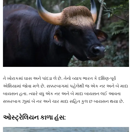
તે ખોરાકમાં ઘાસ અને પાંદડા લે છે. તેનો વ્યાપ ભારત કે દક્ષિણ-પૂર્વ
એશિયામાં જોવા મળે છે. સક્કરબાગમાં પહેલેથી જ એક નર અને બે માદા
બાયસન હતા. ત્યારે વધુ એક નર અને બે માદા બાયસન લઈ આવતા
સક્કરબાગ ઝૂમાં બે નર અને ચાર માદા સહિત કુલ છ બાયસન થયા છે.
ઓસ્ટ્રેલિયન કાળા હંસ: