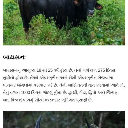
બાયસન:
બાયસનનું આયુષ્ય 18 થી 25 વર્ષ હોય છે. તેનો ગર્ભકાળ 275 દિવસ
સુધીનો હોય છે. તેઓ એવરગ્રીન અને સેમી એવરગ્રીન ભેજવાળા
પાનખર જંગલોમાં વસવાટ કરે છે. તેની ખાસિયતની વાત કરવામાં આવે તો,
તેનું વજન 1000 કિગ્રા જેટલું હોય છે. હાથી, ગેંડા, હિપો અને જિરાફ
બાદ વિશ્વનું પાંચમું સૌથી વજનદાર ભૂમિગત પ્રાણી છે.