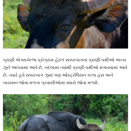
પ્રાણી એક્સચેન્જ પ્રોગ્રામ હેઠળ સક્કરબાગના પ્રાણી-પક્ષીઓ અન્ય
ઝૂને આપવામાં આવે છે, બદલામાં ત્યાંથી પ્રાણી-પક્ષીઓ મંગાવવામાં આવે
છે. ત્યારે હવે સક્કરબાગ ઝૂમાં પણ ઓસ્ટ્રેલિયન કાળા હંસ અને
બાયસન જોવા મળતા પ્રવાસીઓમાં વધારો જોવા મળશે.