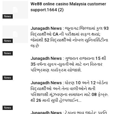
We88 online casino Malaysia customer
support.1664 (2)
News
Junagadh News : જૂનાગઢ જિલ્લામાં કુલ 93
વિદ્યાર્થીઓ CA ની પરીક્ષામાં સફળ થયાં;
જેમાંથી 52 વિદ્યાર્થીઓ નોબલ યુનિવર્સિટીના
News
જ છે
News
Junagadh News : ગુજરાત રાજ્યના 15 થી
35 વર્ષના યુવક-યુવતીઓ માટે વન વિસ્તાર
પરિભ્રમણ કાર્યક્રમ યોજાશે.
News
Junagadh News : ધોરણ 10 અને 12 બોર્ડના
વિદ્યાર્થીઓ અને તેના વાલીઓને થતી
પરિક્ષાલક્ષી મૂંઝવણના સમાધાન માટે 08 ફેબ્રુ.
થી 26 માર્ચ સુધી હેલ્પલાઈન...
News
Junagadh News : ટેકાના ભાવ જાહેર: પ્રતિ