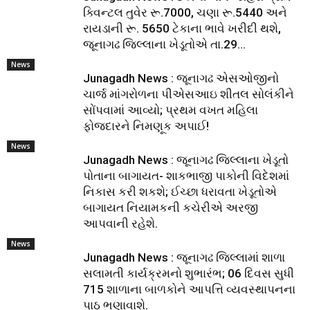
ક્વિન્ટલ તુવેર રૂ.7000, ચણા રૂ.5440 અને
રાયડાની રૂ. 5650 ટેકાના ભાવે ખરીદી થશે,
જૂનાગઢ જિલ્લાના ખેડૂતોએ તા.29...
News
Junagadh News : જૂનાગઢ એસઓજીનો
ચાર્જ માંગરોળના પીએસઆઇ શીતલ સોલંકીને
સોંપવામાં આવ્યો; પ્રથમ વખત મહિલા
ફોજદારને નિમણૂક અપાઈ!
News
Junagadh News : જૂનાગઢ જિલ્લાના ખેડૂતો
પોતાના બાગાયત- શાકભાજી પાકોની વિદેશમાં
નિકાસ કરી શકશે; ઈચ્છા ધરાવતા ખેડૂતોએ
બાગાયત નિયામકની કચેરીએ અરજી
આપવાની રહેશે.
News
Junagadh News : જૂનાગઢ જિલ્લામાં શાળા
સલામતી કાર્યક્રમનો શુભારંભ; 06 દિવસ સુધી
715 શાળાના બાળકોને આપત્તિ વ્યવસ્થાપનના
પાઠ ભણાવાશે.