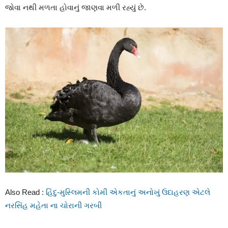
જોવા નથી મળતા હોવાનું જાણવા મળી રહ્યું છે.
Also Read :
હિંદુ-મુસ્લિમની કોમી એકતાનું અનોખું ઉદાહરણ એટલે
નરસિંહ મહેતા ના ચોરાની ગરબી