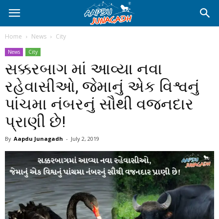
Home
News
City
News
City
સક્કરબાગ માં આવ્યા નવા
રહેવાસીઓ, જેમાનું એક વિશ્વનું
પાંચમા નંબરનું સૌથી વજનદાર
પ્રાણી છે!
By
Aapdu Junagadh
-
July 2, 2019