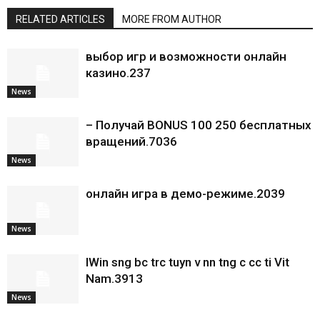
RELATED ARTICLES
MORE FROM AUTHOR
выбор игр и возможности онлайн
казино.237
News
– Получай BONUS 100 250 бесплатных
вращений.7036
News
онлайн игра в демо-режиме.2039
News
IWin sng bc trc tuyn v nn tng c cc ti Vit
Nam.3913
News