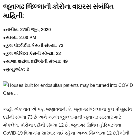
જૂનાગઢ જિલ્લાની કોરોના વાઇરસ સંબંધિત
માહિતી:
●તારીખ: 27મી જૂન, 2020
●સમય: 2:00 PM
●કુલ પોઝીટીવ કેસની સંખ્યા: 73
●કુલ એક્ટિવ કેસની સંખ્યા: 22
●સાજા થયેલા દર્દીઓની સંખ્યા: 49
●મૃત્યુઆંક: 2
અહી એક વાત એ પણ જણાવવાની કે, જૂનાગઢ જિલ્લાના કુલ પોજીટીવ
દર્દીની સંખ્યા 73 છે અને અન્ય જીલ્લામાથી જૂનાગઢ સારવાર માટે
મોકલેલા કોરોના દર્દીની સંખ્યા 12 છે. જૂનાગઢ સિવિલ હોસ્પિટલના
CoViD-19 વિભાગમાં સારવાર લઈ રહેલા અન્ય જિલ્લાના 12 દર્દીઓની