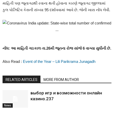
માહિતી પણ જૂનાગઢથી રવાના થતી હોવાના કારણે જૂનાગઢ જીલ્લામાં
કુલ પોઝિટિવ કેસની સંખ્યા 95 દર્શાવવામાં આવે છે. જેની ખાસ નોંધ લેવી.
નોંધ: આ માહિતી ગઇકાલ તા.26મી જૂનના રોજ સાંજે 6 વાગ્યા સુધીની છે.
Also Read :
Event of the Year – Lili Parikrama Junagadh
RELATED ARTICLES
MORE FROM AUTHOR
выбор игр и возможности онлайн
казино.237
News