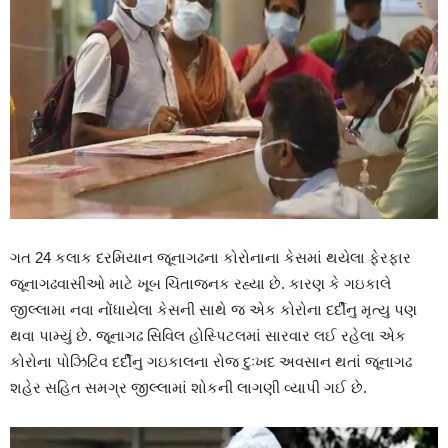
ગત 24 કલાક દરમિયાન જૂનાગઢના કોરોનાના કેસમાં થયેલા ફેરફાર
જૂનાગઢવાસીઓ માટે ખૂબ ચિંતાજનક રહ્યા છે. કારણ કે ગઇકાલે
જીલ્લામા નવા નોંધાયેલા કેસની સાથે જ એક કોરોના દર્દીનુ મૃત્યુ પણ
થવા પામ્યું છે. જૂનાગઢ સિવિલ હોસ્પિટલમાં સારવાર લઈ રહેલા એક
કોરોના પોઝિટિવ દર્દીનુ ગઇકાલના રોજ દુઃખદ અવસાન થતાં જૂનાગઢ
શહેર સહિત સમગ્ર જીલ્લામાં શોકની લાગણી વ્યાપી ગઈ છે.