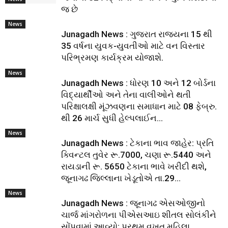
જ છે
News
Junagadh News : ગુજરાત રાજ્યના 15 થી
35 વર્ષના યુવક-યુવતીઓ માટે વન વિસ્તાર
પરિભ્રમણ કાર્યક્રમ યોજાશે.
News
Junagadh News : ધોરણ 10 અને 12 બોર્ડના
વિદ્યાર્થીઓ અને તેના વાલીઓને થતી
પરિક્ષાલક્ષી મૂંઝવણના સમાધાન માટે 08 ફેબ્રુ.
થી 26 માર્ચ સુધી હેલ્પલાઈન...
News
Junagadh News : ટેકાના ભાવ જાહેર: પ્રતિ
ક્વિન્ટલ તુવેર રૂ.7000, ચણા રૂ.5440 અને
રાયડાની રૂ. 5650 ટેકાના ભાવે ખરીદી થશે,
જૂનાગઢ જિલ્લાના ખેડૂતોએ તા.29...
News
Junagadh News : જૂનાગઢ એસઓજીનો
ચાર્જ માંગરોળના પીએસઆઇ શીતલ સોલંકીને
સોંપવામાં આવ્યો; પ્રથમ વખત મહિલા