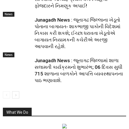
ફોજદારને નિમણૂક અપાઈ!
News
Junagadh News : જૂનાગઢ જિલ્લાના ખેડૂતો
પોતાના બાગાયત- શાકભાજી પાકોની વિદેશમાં
નિકાસ કરી શકશે; ઈચ્છા ધરાવતા ખેડૂતોએ
બાગાયત નિયામકની કચેરીએ અરજી
આપવાની રહેશે.
News
Junagadh News : જૂનાગઢ જિલ્લામાં શાળા
સલામતી કાર્યક્રમનો શુભારંભ; 06 દિવસ સુધી
715 શાળાના બાળકોને આપત્તિ વ્યવસ્થાપનના
પાઠ ભણાવાશે.
What We Do