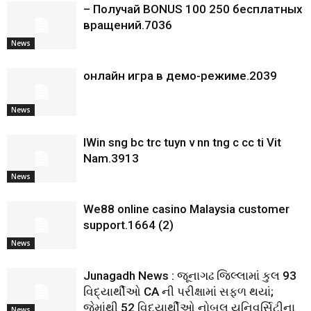
– Получай BONUS 100 250 бесплатных
вращений.7036
News
онлайн игра в демо-режиме.2039
News
IWin sng bc trc tuyn v nn tng c cc ti Vit
Nam.3913
News
We88 online casino Malaysia customer
support.1664 (2)
News
Junagadh News : જૂનાગઢ જિલ્લામાં કુલ 93
વિદ્યાર્થીઓ CA ની પરીક્ષામાં સફળ થયાં;
જેમાંથી 52 વિદ્યાર્થીઓ નોબલ યુનિવર્સિટીના
News