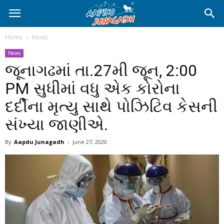
Home
News
News
જૂનાગઢમાં તા.27મી જૂન, 2:00
PM સુધીમાં વધુ એક કોરોના
દર્દીના મૃત્યુ સાથે પોઝિટિવ કેસની
સંખ્યા જાણીએ.
By
Aapdu Junagadh
-
June 27, 2020