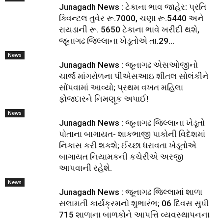
Junagadh News : ટેકાના ભાવ જાહેર: પ્રતિ
ક્વિન્ટલ તુવેર રૂ.7000, ચણા રૂ.5440 અને
રાયડાની રૂ. 5650 ટેકાના ભાવે ખરીદી થશે,
જૂનાગઢ જિલ્લાના ખેડૂતોએ તા.29...
News
Junagadh News : જૂનાગઢ એસઓજીનો
ચાર્જ માંગરોળના પીએસઆઇ શીતલ સોલંકીને
સોંપવામાં આવ્યો; પ્રથમ વખત મહિલા
ફોજદારને નિમણૂક અપાઈ!
News
Junagadh News : જૂનાગઢ જિલ્લાના ખેડૂતો
પોતાના બાગાયત- શાકભાજી પાકોની વિદેશમાં
નિકાસ કરી શકશે; ઈચ્છા ધરાવતા ખેડૂતોએ
બાગાયત નિયામકની કચેરીએ અરજી
આપવાની રહેશે.
News
Junagadh News : જૂનાગઢ જિલ્લામાં શાળા
સલામતી કાર્યક્રમનો શુભારંભ; 06 દિવસ સુધી
715 શાળાના બાળકોને આપત્તિ વ્યવસ્થાપનના