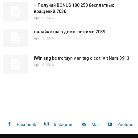
– Получай BONUS 100 250 бесплатных
вращений.7036
April 9, 2026
онлайн игра в демо-режиме.2039
April 9, 2026
IWin sng bc trc tuyn v nn tng c cc ti Vit Nam.3913
April 9, 2026
Facebook
Instagram
Mail
Youtube