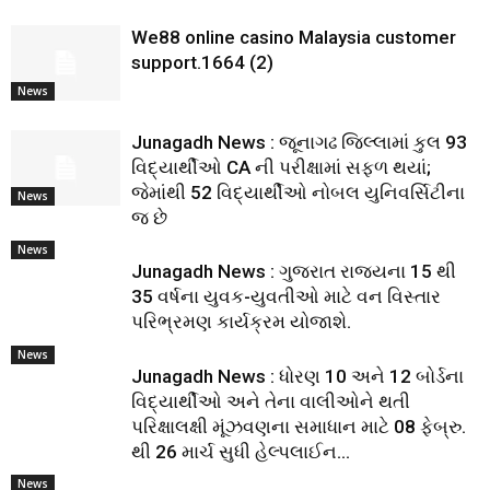
We88 online casino Malaysia customer
support.1664 (2)
News
Junagadh News : જૂનાગઢ જિલ્લામાં કુલ 93
વિદ્યાર્થીઓ CA ની પરીક્ષામાં સફળ થયાં;
જેમાંથી 52 વિદ્યાર્થીઓ નોબલ યુનિવર્સિટીના
News
જ છે
News
Junagadh News : ગુજરાત રાજ્યના 15 થી
35 વર્ષના યુવક-યુવતીઓ માટે વન વિસ્તાર
પરિભ્રમણ કાર્યક્રમ યોજાશે.
News
Junagadh News : ધોરણ 10 અને 12 બોર્ડના
વિદ્યાર્થીઓ અને તેના વાલીઓને થતી
પરિક્ષાલક્ષી મૂંઝવણના સમાધાન માટે 08 ફેબ્રુ.
થી 26 માર્ચ સુધી હેલ્પલાઈન...
News