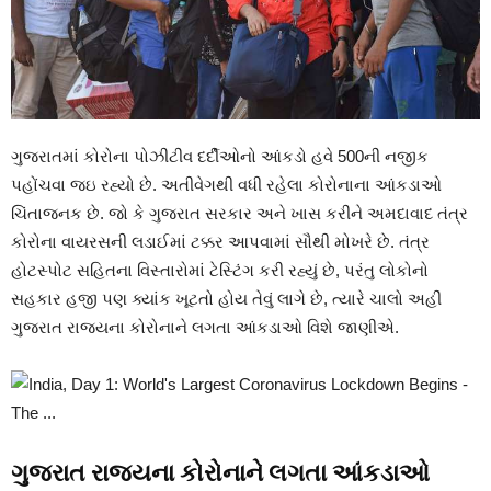
ગુજરાતમાં કોરોના પોઝીટીવ દર્દીઓનો આંકડો હવે 500ની નજીક
પહોંચવા જઇ રહ્યો છે. અતીવેગથી વધી રહેલા કોરોનાના આંકડાઓ
ચિંતાજનક છે. જો કે ગુજરાત સરકાર અને ખાસ કરીને અમદાવાદ તંત્ર
કોરોના વાયરસની લડાઈમાં ટક્કર આપવામાં સૌથી મોખરે છે. તંત્ર
હોટસ્પોટ સહિતના વિસ્તારોમાં ટેસ્ટિંગ કરી રહ્યું છે, પરંતુ લોકોનો
સહકાર હજી પણ ક્યાંક ખૂટતો હોય તેવું લાગે છે, ત્યારે ચાલો અહીં
ગુજરાત રાજ્યના કોરોનાને લગતા આંકડાઓ વિશે જાણીએ.
ગુજરાત રાજ્યના કોરોનાને લગતા આંકડાઓ