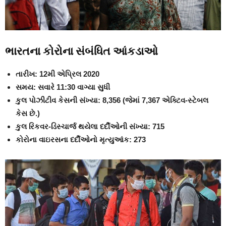
ભારતના કોરોના સંબંધિત આંકડાઓ
તારીખ: 12મી એપ્રિલ 2020
સમય: સવારે 11:30 વાગ્યા સુધી
કુલ પોઝીટીવ કેસની સંખ્યા: 8,356 (જેમાં 7,367 એક્ટિવ-સ્ટેબલ
કેસ છે.)
કુલ રિકવર-ડિસ્ચાર્જ થયેલા દર્દીઓની સંખ્યા: 715
કોરોના વાઇરસના દર્દીઓનો મૃત્યુઆંક: 273