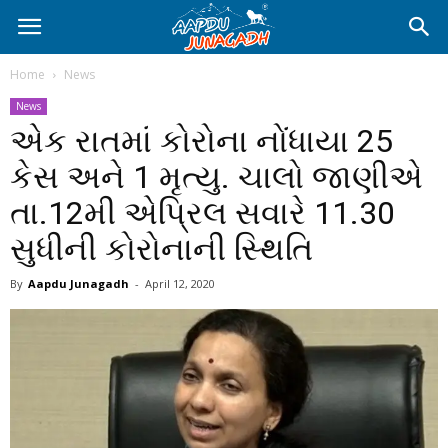
Home
News
News
એક રાતમાં કોરોના નોંધાયા 25
કેસ અને 1 મૃત્યુ. ચાલો જાણીએ
તા.12મી એપ્રિલ સવારે 11.30
સુધીની કોરોનાની સ્થિતિ
By
Aapdu Junagadh
-
April 12, 2020