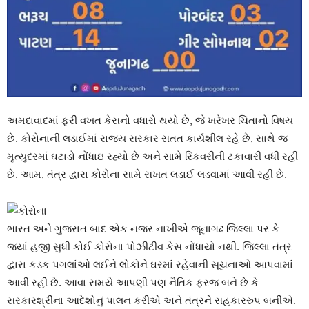
અમદાવાદમાં ફરી વખત કેસનો વધારો થયો છે, જે ખરેખર ચિંતાનો વિષય
છે. કોરોનાની લડાઈમાં રાજ્ય સરકાર સતત કાર્યશીલ રહે છે, સાથે જ
મૃત્યુદરમાં ઘટાડો નોંધાઇ રહ્યો છે અને સામે રિકવરીની ટકાવારી વધી રહી
છે. આમ, તંત્ર દ્વારા કોરોના સામે સખત લડાઈ લડવામાં આવી રહી છે.
ભારત અને ગુજરાત બાદ એક નજર નાખીએ જૂનાગઢ જિલ્લા પર કે
જ્યાં હજી સુધી કોઈ કોરોના પોઝીટીવ કેસ નોંધાયો નથી. જિલ્લા તંત્ર
દ્વારા કડક પગલાંઓ લઈને લોકોને ઘરમાં રહેવાની સૂચનાઓ આપવામાં
આવી રહી છે. આવા સમયે આપણી પણ નૈતિક ફરજ બને છે કે
સરકારશ્રીના આદેશોનું પાલન કરીએ અને તંત્રને સહકારરુપ બનીએ.