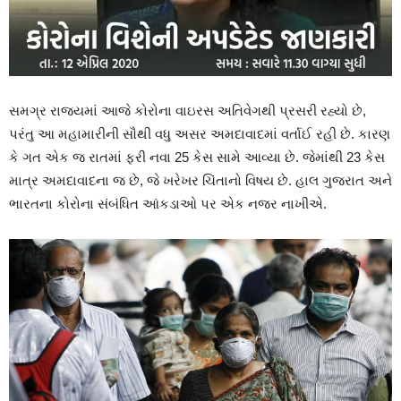
સમગ્ર રાજ્યમાં આજે કોરોના વાઇરસ અતિવેગથી પ્રસરી રહ્યો છે,
પરંતુ આ મહામારીની સૌથી વધુ અસર અમદાવાદમાં વર્તાઈ રહી છે. કારણ
કે ગત એક જ રાતમાં ફરી નવા 25 કેસ સામે આવ્યા છે. જેમાંથી 23 કેસ
માત્ર અમદાવાદના જ છે, જે ખરેખર ચિંતાનો વિષય છે. હાલ ગુજરાત અને
ભારતના કોરોના સંબંધિત આંકડાઓ પર એક નજર નાખીએ.