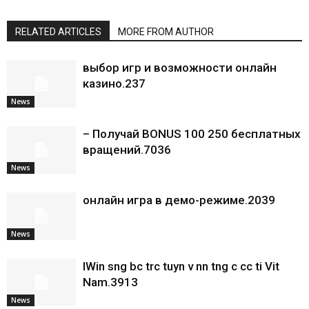
RELATED ARTICLES
MORE FROM AUTHOR
выбор игр и возможности онлайн
казино.237
News
– Получай BONUS 100 250 бесплатных
вращений.7036
News
онлайн игра в демо-режиме.2039
News
IWin sng bc trc tuyn v nn tng c cc ti Vit
Nam.3913
News