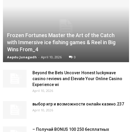
Frozen Fortunes Master the Art of the Catch
with Immersive ice fishing games & Reel in Big
Wins From_4
Aapdu Junagadh
-
April 10, 2026
0
Beyond the Bets Uncover Honest luckywave
casino reviews and Elevate Your Online Casino
Experience wi
April 10, 2026
выбор игр и возможности онлайн казино.237
April 10, 2026
– Получай BONUS 100 250 бесплатных