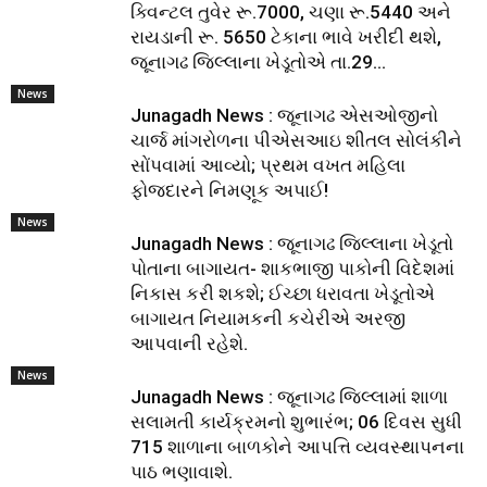
ક્વિન્ટલ તુવેર રૂ.7000, ચણા રૂ.5440 અને
રાયડાની રૂ. 5650 ટેકાના ભાવે ખરીદી થશે,
જૂનાગઢ જિલ્લાના ખેડૂતોએ તા.29...
News
Junagadh News : જૂનાગઢ એસઓજીનો
ચાર્જ માંગરોળના પીએસઆઇ શીતલ સોલંકીને
સોંપવામાં આવ્યો; પ્રથમ વખત મહિલા
ફોજદારને નિમણૂક અપાઈ!
News
Junagadh News : જૂનાગઢ જિલ્લાના ખેડૂતો
પોતાના બાગાયત- શાકભાજી પાકોની વિદેશમાં
નિકાસ કરી શકશે; ઈચ્છા ધરાવતા ખેડૂતોએ
બાગાયત નિયામકની કચેરીએ અરજી
આપવાની રહેશે.
News
Junagadh News : જૂનાગઢ જિલ્લામાં શાળા
સલામતી કાર્યક્રમનો શુભારંભ; 06 દિવસ સુધી
715 શાળાના બાળકોને આપત્તિ વ્યવસ્થાપનના
પાઠ ભણાવાશે.