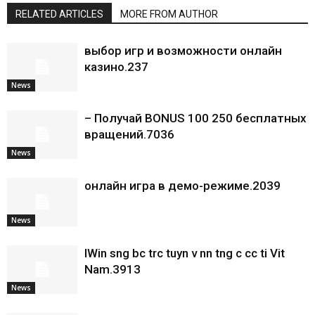
RELATED ARTICLES
MORE FROM AUTHOR
выбор игр и возможности онлайн
казино.237
News
– Получай BONUS 100 250 бесплатных
вращений.7036
News
онлайн игра в демо-режиме.2039
News
IWin sng bc trc tuyn v nn tng c cc ti Vit
Nam.3913
News