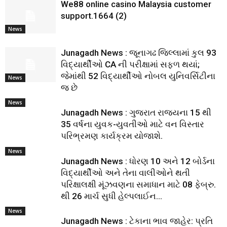
We88 online casino Malaysia customer
support.1664 (2)
News
Junagadh News : જૂનાગઢ જિલ્લામાં કુલ 93
વિદ્યાર્થીઓ CA ની પરીક્ષામાં સફળ થયાં;
જેમાંથી 52 વિદ્યાર્થીઓ નોબલ યુનિવર્સિટીના
News
જ છે
News
Junagadh News : ગુજરાત રાજ્યના 15 થી
35 વર્ષના યુવક-યુવતીઓ માટે વન વિસ્તાર
પરિભ્રમણ કાર્યક્રમ યોજાશે.
News
Junagadh News : ધોરણ 10 અને 12 બોર્ડના
વિદ્યાર્થીઓ અને તેના વાલીઓને થતી
પરિક્ષાલક્ષી મૂંઝવણના સમાધાન માટે 08 ફેબ્રુ.
થી 26 માર્ચ સુધી હેલ્પલાઈન...
News
Junagadh News : ટેકાના ભાવ જાહેર: પ્રતિ