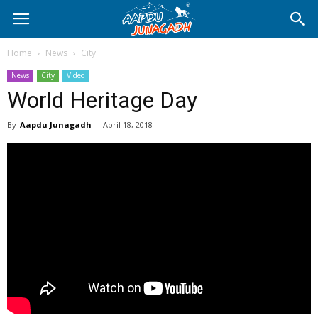
Home
News
City
News
City
Video
World Heritage Day
By
Aapdu Junagadh
-
April 18, 2018