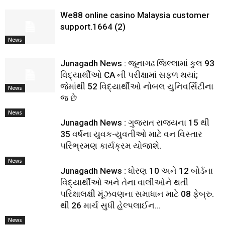
We88 online casino Malaysia customer
support.1664 (2)
News
Junagadh News : જૂનાગઢ જિલ્લામાં કુલ 93
વિદ્યાર્થીઓ CA ની પરીક્ષામાં સફળ થયાં;
જેમાંથી 52 વિદ્યાર્થીઓ નોબલ યુનિવર્સિટીના
News
જ છે
News
Junagadh News : ગુજરાત રાજ્યના 15 થી
35 વર્ષના યુવક-યુવતીઓ માટે વન વિસ્તાર
પરિભ્રમણ કાર્યક્રમ યોજાશે.
News
Junagadh News : ધોરણ 10 અને 12 બોર્ડના
વિદ્યાર્થીઓ અને તેના વાલીઓને થતી
પરિક્ષાલક્ષી મૂંઝવણના સમાધાન માટે 08 ફેબ્રુ.
થી 26 માર્ચ સુધી હેલ્પલાઈન...
News