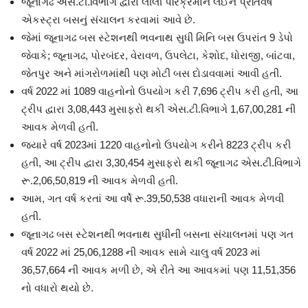
જૂનાગઢ એસ.ટી.વિભાગ દ્વારા લીલી પરિક્રમાને લઈને પ્રતિવર્ષ
એકસ્ટ્રા બસનું સંચાલન કરવામાં આવે છે.
જેમાં જૂનાગઢ બસ સ્ટેશનથી ભવનાથ સુધી મિનિ બસ ઉપરાંત 9 ડેપો
જેવાકે; જૂનાગઢ, પોરબંદર, વેરાવળ, ઉપલેટા, કેશોદ, ધોરાજી, બાંટવા,
જેતપુર અને માંગરોળમાંથી પણ મોટી બસ દોડાવવામાં આવી હતી.
વર્ષ 2022 માં 1089 વાહનોનો ઉપયોગ કરી 7,696 ટ્રીપ કરી હતી, આ
ટ્રીપ દ્વારા 3,08,443 મુસાફરો થકી એસ.ટી.વિભાગે 1,67,00,281 ની
આવક મેળવી હતી.
જ્યારે વર્ષ 2023માં 1220 વાહનોનો ઉપયોગ કરીને 8223 ટ્રીપ કરી
હતી, આ ટ્રીપ દ્વારા 3,30,454 મુસાફરો થકી જૂનાગઢ એસ.ટી.વિભાગે
રૂ.2,06,50,819 ની આવક મેળવી હતી.
આમ, ગત વર્ષ કરતાં આ વર્ષે રૂ.39,50,538 વધારાની આવક મેળવી
હતી.
જૂનાગઢ બસ સ્ટેશનથી ભવનાથ સુધીની બસના સંચાલનમાં પણ ગત
વર્ષ 2022 માં 25,06,1288 ની આવક સામે ચાલુ વર્ષ 2023 માં
36,57,664 ની આવક મળી છે, એ રીતે આ આવકમાં પણ 11,51,356
નો વધારો થયો છે.