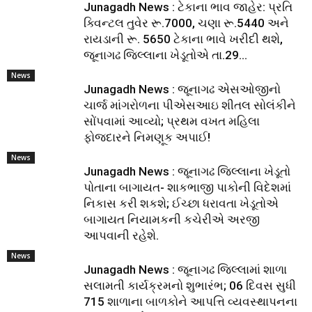
Junagadh News : ટેકાના ભાવ જાહેર: પ્રતિ
ક્વિન્ટલ તુવેર રૂ.7000, ચણા રૂ.5440 અને
રાયડાની રૂ. 5650 ટેકાના ભાવે ખરીદી થશે,
જૂનાગઢ જિલ્લાના ખેડૂતોએ તા.29...
News
Junagadh News : જૂનાગઢ એસઓજીનો
ચાર્જ માંગરોળના પીએસઆઇ શીતલ સોલંકીને
સોંપવામાં આવ્યો; પ્રથમ વખત મહિલા
ફોજદારને નિમણૂક અપાઈ!
News
Junagadh News : જૂનાગઢ જિલ્લાના ખેડૂતો
પોતાના બાગાયત- શાકભાજી પાકોની વિદેશમાં
નિકાસ કરી શકશે; ઈચ્છા ધરાવતા ખેડૂતોએ
બાગાયત નિયામકની કચેરીએ અરજી
આપવાની રહેશે.
News
Junagadh News : જૂનાગઢ જિલ્લામાં શાળા
સલામતી કાર્યક્રમનો શુભારંભ; 06 દિવસ સુધી
715 શાળાના બાળકોને આપત્તિ વ્યવસ્થાપનના