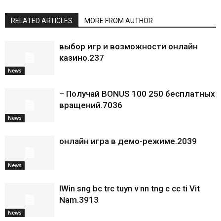
RELATED ARTICLES
MORE FROM AUTHOR
выбор игр и возможности онлайн
казино.237
News
– Получай BONUS 100 250 бесплатных
вращений.7036
News
онлайн игра в демо-режиме.2039
News
IWin sng bc trc tuyn v nn tng c cc ti Vit
Nam.3913
News