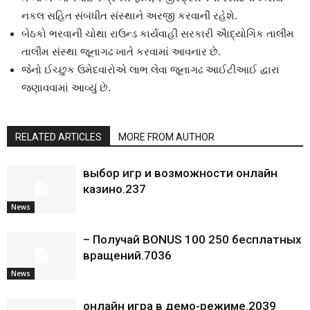
નકલ સહિત સંબંધીત સંસ્થાને અરજી કરવાની રહેશે.
બેઠકો ભરવાની ચોથા રાઉન્ડ કાર્યવાહી સરકારી ઐાદ્યોગિક તાલીમ
તાલીમ સંસ્થા જૂનાગઢ ખાતે કરવામાં આવનાર છે.
જેનો ઈચ્છુક ઉમેદવારોએ લાભ લેવા જૂનાગઢ આઈટીઆઈ દ્વારા
જણાવવામાં આવ્યું છે.
RELATED ARTICLES
MORE FROM AUTHOR
выбор игр и возможности онлайн
казино.237
News
– Получай BONUS 100 250 бесплатных
вращений.7036
News
онлайн игра в демо-режиме.2039