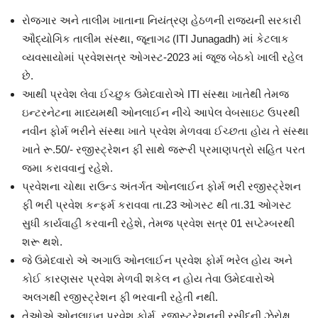
રોજગાર અને તાલીમ ખાતાના નિયંત્રણ હેઠળની રાજ્યની સરકારી
ઔદ્યોગિક તાલીમ સંસ્થા, જૂનાગઢ (ITI Junagadh) માં કેટલાક
વ્યવસાયોમાં પ્રવેશસત્ર ઓગસ્ટ-2023 માં જૂજ બેઠકો ખાલી રહેલ
છે.
આથી પ્રવેશ લેવા ઈચ્છુક ઉમેદવારોએ ITI સંસ્થા ખાતેથી તેમજ
ઇન્ટરનેટના માધ્યમથી ઓનલાઈન નીચે આપેલ વેબસાઇટ ઉપરથી
નવીન ફોર્મ ભરીને સંસ્થા ખાતે પ્રવેશ મેળવવા ઈચ્છતા હોય તે સંસ્થા
ખાતે રૂ.50/- રજીસ્ટ્રેશન ફી સાથે જરૂરી પ્રમાણપત્રો સહિત પરત
જમા કરાવવાનું રહેશે.
પ્રવેશના ચોથા રાઉન્ડ અંતર્ગત ઓનલાઈન ફોર્મ ભરી રજીસ્ટ્રેશન
ફી ભરી પ્રવેશ કન્ફર્મ કરાવવા તા.23 ઓગસ્ટ થી તા.31 ઓગસ્ટ
સુધી કાર્યવાહી કરવાની રહેશે, તેમજ પ્રવેશ સત્ર 01 સપ્ટેમ્બરથી
શરૂ થશે.
જે ઉમેદવારો એ અગાઉ ઓનલાઈન પ્રવેશ ફોર્મ ભરેલ હોય અને
કોઈ કારણસર પ્રવેશ મેળવી શકેલ ન હોય તેવા ઉમેદવારોએ
અલગથી રજીસ્ટ્રેશન ફી ભરવાની રહેતી નથી.
તેઓએ ઓનલાઇન પ્રવેશ ફોર્મ, રજીસ્ટ્રેશનની રસીદની ઝેરોક્ષ