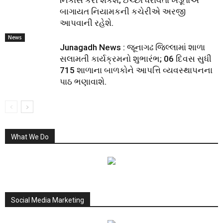
નિકાસ કરી શકશે; ઈચ્છા ધરાવતા ખેડૂતોએ
બાગાયત નિયામકની કચેરીએ અરજી
આપવાની રહેશે.
News
Junagadh News : જૂનાગઢ જિલ્લામાં શાળા
સલામતી કાર્યક્રમનો શુભારંભ; 06 દિવસ સુધી
715 શાળાના બાળકોને આપત્તિ વ્યવસ્થાપનના
પાઠ ભણાવાશે.
What We Do
Social Media Marketing