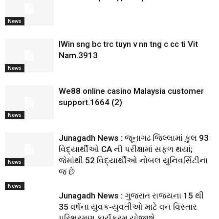
News
IWin sng bc trc tuyn v nn tng c cc ti Vit
Nam.3913
News
We88 online casino Malaysia customer
support.1664 (2)
News
Junagadh News : જૂનાગઢ જિલ્લામાં કુલ 93
વિદ્યાર્થીઓ CA ની પરીક્ષામાં સફળ થયાં;
જેમાંથી 52 વિદ્યાર્થીઓ નોબલ યુનિવર્સિટીના
News
જ છે
News
Junagadh News : ગુજરાત રાજ્યના 15 થી
35 વર્ષના યુવક-યુવતીઓ માટે વન વિસ્તાર
પરિભ્રમણ કાર્યક્રમ યોજાશે.