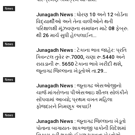
News
Junagadh News : ધોરણ 10 અને 12 બોર્ડના
વિદ્યાર્થીઓ અને તેના વાલીઓને થતી
પરિક્ષાલક્ષી મૂંઝવણના સમાધાન માટે 08 ફેબ્રુ.
થી 26 માર્ચ સુધી હેલ્પલાઈન...
News
Junagadh News : ટેકાના ભાવ જાહેર: પ્રતિ
ક્વિન્ટલ તુવેર રૂ.7000, ચણા રૂ.5440 અને
રાયડાની રૂ. 5650 ટેકાના ભાવે ખરીદી થશે,
જૂનાગઢ જિલ્લાના ખેડૂતોએ તા.29...
News
Junagadh News : જૂનાગઢ એસઓજીનો
ચાર્જ માંગરોળના પીએસઆઇ શીતલ સોલંકીને
સોંપવામાં આવ્યો; પ્રથમ વખત મહિલા
ફોજદારને નિમણૂક અપાઈ!
News
Junagadh News : જૂનાગઢ જિલ્લાના ખેડૂતો
પોતાના બાગાયત- શાકભાજી પાકોની વિદેશમાં