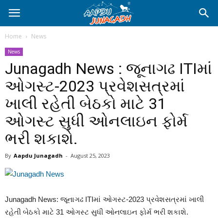
Home
News
News
Junagadh News : જૂનાગઢ ITIમાં
ઓગસ્ટ-2023 પ્રવેશસત્રમાં
ખાલી રહેતી બેઠકો માટે 31
ઓગસ્ટ સુધી ઓનલાઇન ફોર્મ
ભરી શકાશે.
By
Aapdu Junagadh
-
August 25, 2023
Junagadh News: જૂનાગઢ ITIમાં ઓગસ્ટ-2023 પ્રવેશસત્રમાં ખાલી
રહેતી બેઠકો માટે 31 ઓગસ્ટ સુધી ઓનલાઇન ફોર્મ ભરી શકાશે.