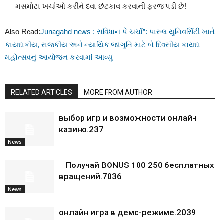
મસમોટા ખર્ચાઓ કરીને દવા છંટકાવ કરવાની ફરજ પડી છે!
Also Read:
Junagahd news : સંવિધાન પે ચર્ચા”: પારુલ યુનિવર્સિટી ખાતે
કાયદાકીય, રાજકીય અને ન્યાયિક જાગૃતિ માટે બે દિવસીય કાયદા
મહોત્સવનું આયોજન કરવામાં આવ્યું
RELATED ARTICLES
MORE FROM AUTHOR
выбор игр и возможности онлайн
казино.237
News
– Получай BONUS 100 250 бесплатных
вращений.7036
News
онлайн игра в демо-режиме.2039