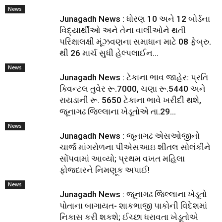
News
Junagadh News : ધોરણ 10 અને 12 બોર્ડના
વિદ્યાર્થીઓ અને તેના વાલીઓને થતી
પરિક્ષાલક્ષી મૂંઝવણના સમાધાન માટે 08 ફેબ્રુ.
થી 26 માર્ચ સુધી હેલ્પલાઈન...
News
Junagadh News : ટેકાના ભાવ જાહેર: પ્રતિ
ક્વિન્ટલ તુવેર રૂ.7000, ચણા રૂ.5440 અને
રાયડાની રૂ. 5650 ટેકાના ભાવે ખરીદી થશે,
જૂનાગઢ જિલ્લાના ખેડૂતોએ તા.29...
News
Junagadh News : જૂનાગઢ એસઓજીનો
ચાર્જ માંગરોળના પીએસઆઇ શીતલ સોલંકીને
સોંપવામાં આવ્યો; પ્રથમ વખત મહિલા
ફોજદારને નિમણૂક અપાઈ!
News
Junagadh News : જૂનાગઢ જિલ્લાના ખેડૂતો
પોતાના બાગાયત- શાકભાજી પાકોની વિદેશમાં
નિકાસ કરી શકશે; ઈચ્છા ધરાવતા ખેડૂતોએ