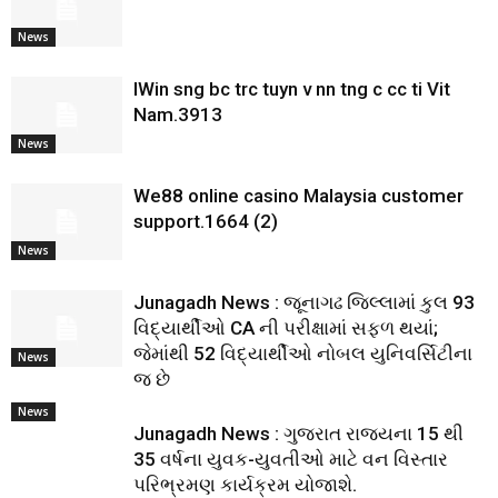
News
IWin sng bc trc tuyn v nn tng c cc ti Vit
Nam.3913
News
We88 online casino Malaysia customer
support.1664 (2)
News
Junagadh News : જૂનાગઢ જિલ્લામાં કુલ 93
વિદ્યાર્થીઓ CA ની પરીક્ષામાં સફળ થયાં;
જેમાંથી 52 વિદ્યાર્થીઓ નોબલ યુનિવર્સિટીના
News
જ છે
News
Junagadh News : ગુજરાત રાજ્યના 15 થી
35 વર્ષના યુવક-યુવતીઓ માટે વન વિસ્તાર
પરિભ્રમણ કાર્યક્રમ યોજાશે.