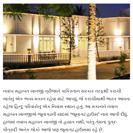
નવાબ મહાબત ખાનજી ત્રીજાને પાકિસ્તાન સરકાર તરફથી કરાચી
ખાતેનું એક ભવ્ય મકાન રહેવા માટે આપ્યું, જે કરાચીમાથી ભારત આવતા
રહેલા હિન્દુ પરિવારોનું એક નિવાસ સ્થાન હતું. આ મકાનને નવાબ
મહાબત ખાનજીએ જૂનાગઢની યાદમાં “જૂનાગઢ હાઉસ” નામ આપી દીધું.
હાલમાં નવાબ મહાબત ખાનજી તો હયાત નથી, પરંતુ તેમના પુત્ર-
પૌત્રાદી અનેક લોકો આજે પણ જૂનાગઢ હાઉસમાં રહે છે.