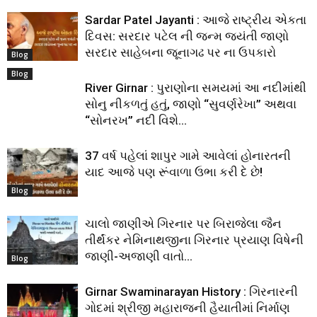
Sardar Patel Jayanti : આજે રાષ્ટ્રીય એકતા
દિવસ: સરદાર પટેલ ની જન્મ જયંતી જાણો
સરદાર સાહેબના જૂનાગઢ પર ના ઉપકારો
Blog
Blog
River Girnar : પુરાણોના સમયમાં આ નદીમાંથી
સોનુ નીકળતું હતું, જાણો “સુવર્ણરેખા” અથવા
“સોનરખ” નદી વિશે…
37 વર્ષ પહેલાં શાપુર ગામે આવેલાં હોનારતની
યાદ આજે પણ રૂંવાળા ઉભા કરી દે છે!
Blog
ચાલો જાણીએ ગિરનાર પર બિરાજેલા જૈન
તીર્થંકર નેમિનાથજીના ગિરનાર પ્રયાણ વિષેની
જાણી-અજાણી વાતો…
Blog
Girnar Swaminarayan History : ગિરનારની
ગોદમાં શ્રીજી મહારાજની હૈયાતીમાં નિર્માણ