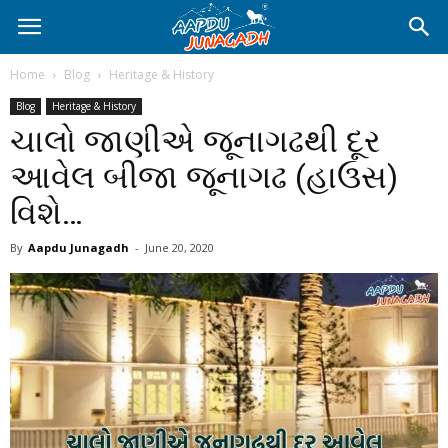
Home
Blog
Heritage & History
Blog
Heritage & History
ચાલો જાણીએ જૂનાગઢથી દૂર
આવેલ બીજા જૂનાગઢ (હાઉસ)
વિશે…
By
Aapdu Junagadh
-
June 20, 2020