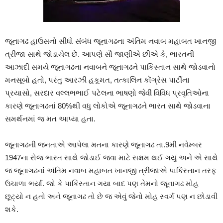
જૂનાગઢ હાઉસનો સીધો સંબંધ જૂનાગઢના અંતિમ નવાબ મહાબત ખાનજી
ત્રીજા સાથે જોડાયેલ છે. આપણે સૌ જાણીએ છીએ કે, ભારતની
આઝાદી સમયે જૂનાગઢના નવાબને જૂનાગઢને પાકિસ્તાન સાથે જોડવાનો
મનસૂબો હતો, પરંતુ આરઝી હકૂમત, તત્કાલિન કોંગ્રેસ પાર્ટીના
પ્રયાસો, સરદાર વલ્લભભાઈ પટેલના ભાષણો જેવી વિવિધ પ્રવૃતિઓના
કારણે જૂનાગઢનાં 80%થી વધુ લોકોએ જૂનાગઢને ભારત સાથે જોડવાના
સમર્થનમાં જ મત આપ્યા હતા.
જૂનાગઢની જનતાએ આપેલા મતના કારણે જૂનાગઢ તા.9મી નવેમ્બર
1947ના રોજ ભારત સાથે જોડાઈ જવા માટે સક્ષમ થઈ ગયું અને એ સાથે
જ જૂનાગઢનાં અંતિમ નવાબ મહાબત ખાનજી ત્રીજાએ પાકિસ્તાન તરફ
ઉચાળા ભર્યા. જો કે પાકિસ્તાન ગયા બાદ પણ તેમનો જૂનાગઢ મોહ
છૂટ્યો ન હતો અને જૂનાગઢ તો છે જ એવું જેનો મોહ સ્વર્ગ પણ ન છોડાવી
શકે.