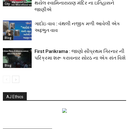
થયેલ સ્વામિનારાયણ મંદિર ના ઇતિહાસને
City
જાણીએ
ગાદોઇ વાવ : વંથલી નજીક મળી આવેલી એક
અદ્દભુત વાવ
Blog
First Parikrama : જાણો સૌપ્રથમ ગિરનાર ની
પરિક્રમા શરૂ કરાવનાર સોરઠ ના એક સંત વિશે
Blog
AJ Ethics