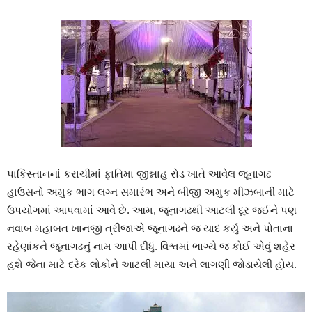
પાકિસ્તાનનાં કરાચીમાં ફાતિમા જીન્નાહ રોડ ખાતે આવેલ જૂનાગઢ
હાઉસનો અમુક ભાગ લગ્ન સમારંભ અને બીજી અમુક મીઝબાની માટે
ઉપયોગમાં આપવામાં આવે છે. આમ, જૂનાગઢથી આટલી દૂર જઈને પણ
નવાબ મહાબત ખાનજી ત્રીજાએ જૂનાગઢને જ યાદ કર્યું અને પોતાના
રહેણાંકને જૂનાગઢનું નામ આપી દીધું. વિશ્વમાં ભાગ્યે જ કોઈ એવું શહેર
હશે જેના માટે દરેક લોકોને આટલી માયા અને લાગણી જોડાયેલી હોય.