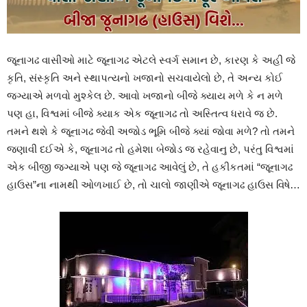
જૂનાગઢ વાસીઓ માટે જૂનાગઢ એટલે સ્વર્ગ સમાન છે, કારણ કે અહી જે
કૃતિ, સંસ્કૃતિ અને સ્થાપત્યનો ખજાનો સચવાયેલો છે, તે અન્ય કોઈ
જ્ગ્યાએ મળવો મુશ્કેલ છે. આવો ખજાનો બીજે ક્યાય મળે કે ન મળે
પણ હા, વિશ્વમાં બીજે ક્યાક એક જૂનાગઢ તો અસ્તિત્વ ધરાવે જ છે.
તમને થશે કે જૂનાગઢ જેવી અજોડ ભૂમિ બીજે ક્યાં જોવા મળે? તો તમને
જણાવી દઈએ કે, જૂનાગઢ તો હમેશા બેજોડ જ રહેવાનુ છે, પરંતુ વિશ્વમાં
એક બીજી જગ્યાએ પણ જે જૂનાગઢ આવેલું છે, તે હકીકતમાં “જૂનાગઢ
હાઉસ”ના નામથી ઓળખાઈ છે, તો ચાલો જાણીએ જૂનાગઢ હાઉસ વિષે…