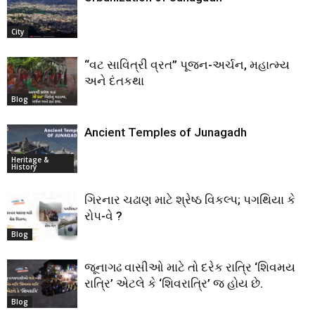
City
“વટ સાવિત્રી વ્રત” પૂજન-અર્ચન, મહાત્મ્ય
અને દંતકથા
Blog
Ancient Temples of Junagadh
Heritage &
History
ગિરનાર ચઢાણ માટે શ્રેષ્ઠ વિકલ્પ; પગથિયા કે
રોપ-વે ?
Blog
જૂનાગઢ વાસીઓ માટે તો દરેક રાત્રિ ‘શિવમય
રાત્રિ’ એટલે કે ‘શિવરાત્રિ’ જ હોય છે.
Blog