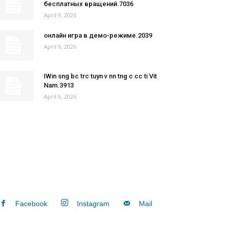
бесплатных вращений.7036
April 9, 2026
онлайн игра в демо-режиме.2039
April 9, 2026
IWin sng bc trc tuyn v nn tng c cc ti Vit
Nam.3913
April 9, 2026
Facebook
Instagram
Mail