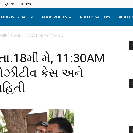
Call @ +91 95108 12000
TOURIST PLACE
FOOD PLACES
PHOTO GALLERY
VIDEO
ુધીની કોરોનાના પોઝીટીવ કેસ અને રિકવર...
તા.18મી મે, 11:30AM
પોઝીટીવ કેસ અને
ાહિતી