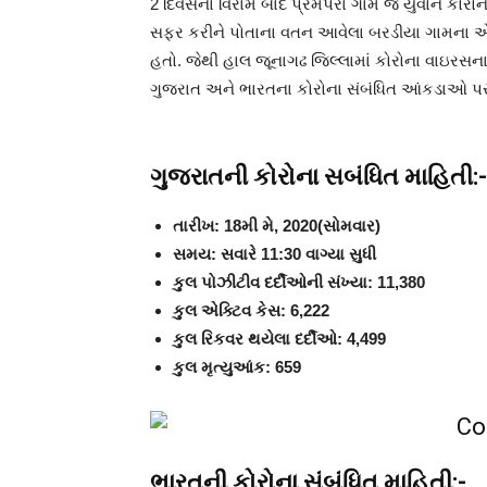
2 દિવસના વિરામ બાદ પ્રેમપરા ગામે જે યુવાન કોરો
સફર કરીને પોતાના વતન આવેલા બરડીયા ગામના એક
હતો. જેથી હાલ જૂનાગઢ જિલ્લામાં કોરોના વાઇરસના
ગુજરાત અને ભારતના કોરોના સંબંધિત આંકડાઓ 
ગુજરાતની કોરોના સબંધિત માહિતી:-
તારીખ: 18મી મે, 2020(સોમવાર)
સમય: સવારે 11:30 વાગ્યા સુધી
કુલ પોઝીટીવ દર્દીઓની સંખ્યા: 11,380
કુલ એક્ટિવ કેસ: 6,222
કુલ રિકવર થયેલા દર્દીઓ: 4,499
કુલ મૃત્યુઆંક: 659
ભારતની કોરોના સંબંધિત માહિતી:-