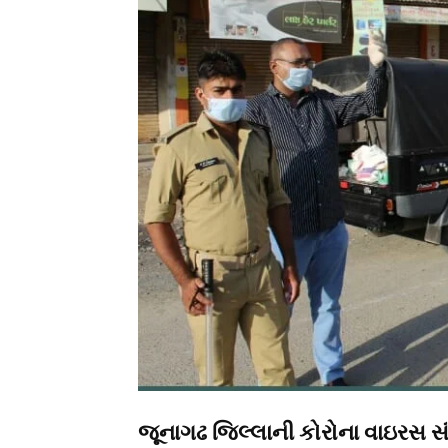
જૂનાગઢ જિલ્લાની કોરોના વાઇરસ સં