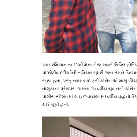
આ દરમિયાન તા.11મી મેના રોજ સવારે સિવિલ હોસ્પિટ
પોઝીટીવ દર્દીઓની તબિયત સુધરી જતા તેમને ડિસ્ચ
રહ્યા હતા, પરંતુ ત્યાર બાદ ફરી કોરોનાએ માથું ઊં
તાલુકાના પ્રેમપરા ગામના 15 વર્ષીય યુવાનનો કોરો
પોલીસ સ્ટેશનમાં લાઇ જવાયેલા 60 વર્ષીય વૃદ્ધનો 
થઈ ચૂકી હતી.