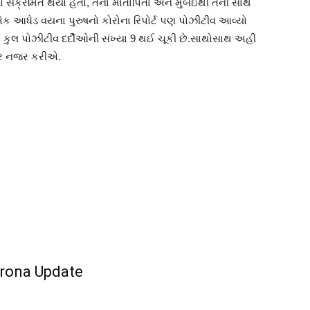
ના સંક્રમિત થયો હતો, તેના માતાપિતા અને મુંબઇથી તેની સાથે
 આધેડ વયના પુરુષનો કોરોના રિપોર્ટ પણ પોઝીટીવ આવ્યો
 કુલ પોઝીટીવ દર્દીઓની સંખ્યા 9 થઈ ચૂકી છે.સાથોસાથ અહીં
પર નજર કરીએ.