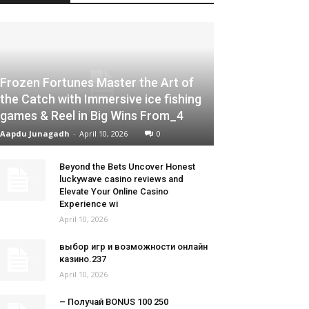
Frozen Fortunes Master the Art of
the Catch with Immersive ice fishing
games & Reel in Big Wins From_4
Aapdu Junagadh
-
April 10, 2026
0
Beyond the Bets Uncover Honest
luckywave casino reviews and
Elevate Your Online Casino
Experience wi
April 10, 2026
выбор игр и возможности онлайн
казино.237
April 10, 2026
– Получай BONUS 100 250