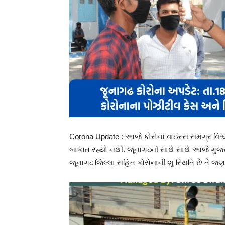
Corona Update : આજે કોરોના વાઇરસ સમગ્ર વિશ્વ
બાકાત રહ્યો નથી. જૂનાગઢની સાથે સાથે આજે ગુજર
જૂનાગઢ જિલ્લા સહિત કોરોનાની શુ સ્થિતિ છે તે જ