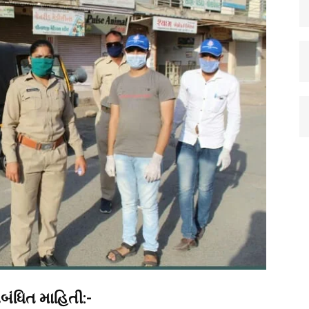
બંધિત માહિતી:-