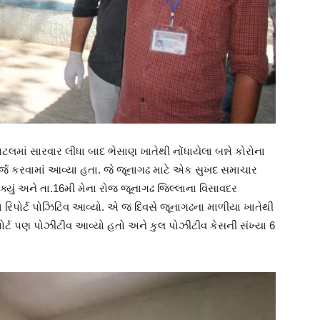
લમાં સારવાર લીધા બાદ ભેસાણ ખાતેથી નોંધાયેલા બન્ને કોરોના
ાર્જ કરવામાં આવ્યા હતા. જે જૂનાગઢ માટે એક સુખદ સમાચાર
ચક્યું અને તા.16મી મેના રોજ જૂનાગઢ જિલ્લાના વિસાવદર
ના રિપોર્ટ પોઝિટિવ આવ્યો. એ જ દિવસે જૂનાગઢના માળીયા ખાતેથી
રિપોર્ટ પણ પોઝીટીવ આવ્યો હતો અને કુલ પોઝીટીવ કેસની સંખ્યા 6