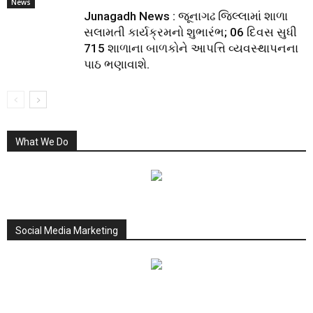
News
Junagadh News : જૂનાગઢ જિલ્લામાં શાળા
સલામતી કાર્યક્રમનો શુભારંભ; 06 દિવસ સુધી
715 શાળાના બાળકોને આપત્તિ વ્યવસ્થાપનના
પાઠ ભણાવાશે.
What We Do
Social Media Marketing