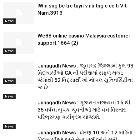
IWin sng bc trc tuyn v nn tng c cc ti Vit
Nam.3913
News
We88 online casino Malaysia customer
support.1664 (2)
News
Junagadh News : જૂનાગઢ જિલ્લામાં કુલ 93
વિદ્યાર્થીઓ CA ની પરીક્ષામાં સફળ થયાં;
જેમાંથી 52 વિદ્યાર્થીઓ નોબલ યુનિવર્સિટીના
News
જ છે
News
Junagadh News : ગુજરાત રાજ્યના 15 થી
35 વર્ષના યુવક-યુવતીઓ માટે વન વિસ્તાર
પરિભ્રમણ કાર્યક્રમ યોજાશે.
News
Junagadh News : ધોરણ 10 અને 12 બોર્ડના
વિદ્યાર્થીઓ અને તેના વાલીઓને થતી