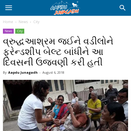
Home
News
City
News
City
વ્રુદ્ધઆશ્રમ જઈને વડીલોને
ફ્રેન્ડશીપ બેલ્ટ બાંધીને આ
દિવસની ઉજવણી કરી હતી
By
Aapdu Junagadh
-
August 6, 2018