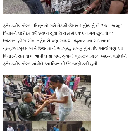
ફ્રેન્ડશીપ બેલ્ટ : મિત્ર તો ગમે તેટલી ઉંમરનો હોય હેં ને ? આ જ મૂળ
વિચારને લઈ દર વર્ષે ‘સ્વપ્ન યુવા વિકાસ મંડળ’ લગભગ યુવાનો જ
ઉજવતા હોય એવા તહેવારો પણ આપણા જુનાગઢના અપનાઘર
વ્રુદ્ધઆશ્રમ ખાતે ઉજવવાનો આગ્રહ રાખતું હોય છે. આજે પણ આ
વિચારને સહયોગ આપી ઘણા બધા યુવાનો વ્રુદ્ધઆશ્રમ જઈને વડીલોને
ફ્રેન્ડશીપ બેલ્ટ બાંધીને આ દિવસની ઉજવણી કરી હતી.