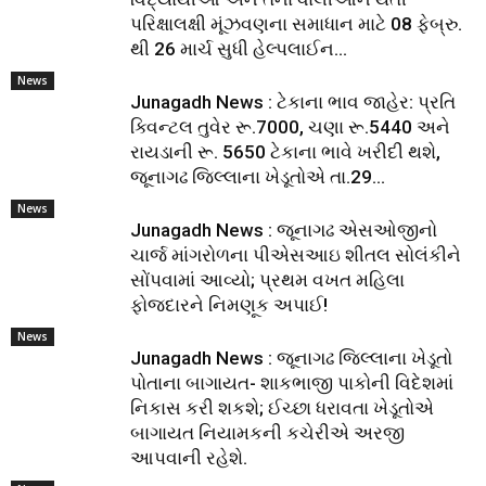
પરિક્ષાલક્ષી મૂંઝવણના સમાધાન માટે 08 ફેબ્રુ.
થી 26 માર્ચ સુધી હેલ્પલાઈન...
News
Junagadh News : ટેકાના ભાવ જાહેર: પ્રતિ
ક્વિન્ટલ તુવેર રૂ.7000, ચણા રૂ.5440 અને
રાયડાની રૂ. 5650 ટેકાના ભાવે ખરીદી થશે,
જૂનાગઢ જિલ્લાના ખેડૂતોએ તા.29...
News
Junagadh News : જૂનાગઢ એસઓજીનો
ચાર્જ માંગરોળના પીએસઆઇ શીતલ સોલંકીને
સોંપવામાં આવ્યો; પ્રથમ વખત મહિલા
ફોજદારને નિમણૂક અપાઈ!
News
Junagadh News : જૂનાગઢ જિલ્લાના ખેડૂતો
પોતાના બાગાયત- શાકભાજી પાકોની વિદેશમાં
નિકાસ કરી શકશે; ઈચ્છા ધરાવતા ખેડૂતોએ
બાગાયત નિયામકની કચેરીએ અરજી
આપવાની રહેશે.