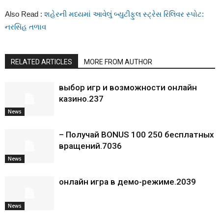
Also Read :
શહેરની મધ્યમાં આવેલું બ્યુટીફુલ સ્ટ્રેસ રિલિવર સ્પોટ:
નરસિંહ તળાવ
RELATED ARTICLES
MORE FROM AUTHOR
выбор игр и возможности онлайн
казино.237
News
– Получай BONUS 100 250 бесплатных
вращений.7036
News
онлайн игра в демо-режиме.2039
News