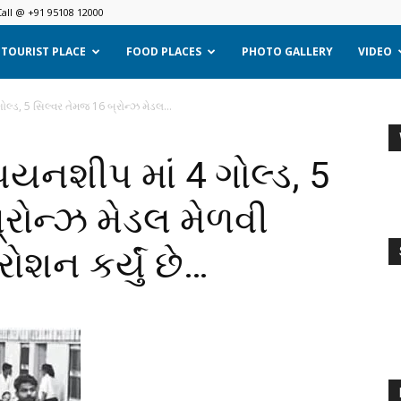
Call @ +91 95108 12000
TOURIST PLACE
FOOD PLACES
PHOTO GALLERY
VIDEO
ગોલ્ડ, 5 સિલ્વર તેમજ 16 બ્રોન્ઝ મેડલ...
પિયનશીપ માં 4 ગોલ્ડ, 5
્રોન્ઝ મેડલ મેળવી
ોશન કર્યું છે…