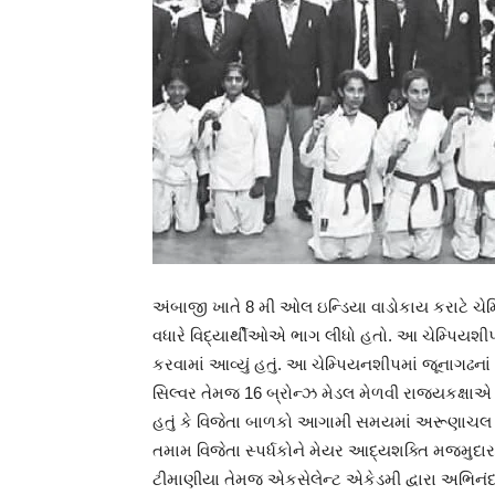
અંબાજી ખાતે 8 મી ઓલ ઇન્ડિયા વાડોકાય કરાટે ચેમ્
વધારે વિદ્યાર્થીઓએ ભાગ લીધો હતો. આ ચેમ્પિયશ
કરવામાં આવ્યું હતું. આ ચેમ્પિયનશીપમાં જૂનાગઢનાં
સિલ્વર તેમજ 16 બ્રોન્ઝ મેડલ મેળવી રાજ્યકક્ષાએ 
હતું કે વિજેતા બાળકો આગામી સમયમાં અરૂણાચલ પ્
તમામ વિજેતા સ્પર્ધકોને મેયર આદ્યશક્તિ મજમુદ
ટીમાણીયા તેમજ એકસેલેન્ટ એકેડમી દ્વારા અભિનંદ