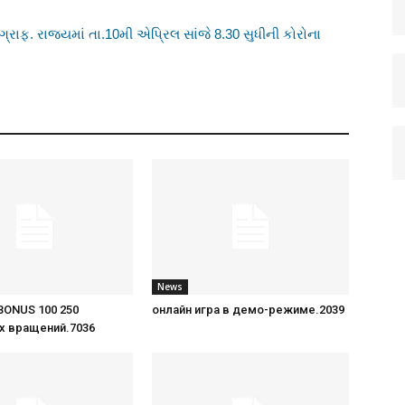
ો ગ્રાફ. રાજ્યમાં તા.10મી એપ્રિલ સાંજે 8.30 સુધીની કોરોના
News
BONUS 100 250
онлайн игра в демо-режиме.2039
х вращений.7036