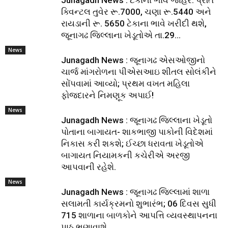
Junagadh News : ટેકાના ભાવ જાહેર: પ્રતિ
ક્વિન્ટલ તુવેર રૂ.7000, ચણા રૂ.5440 અને
રાયડાની રૂ. 5650 ટેકાના ભાવે ખરીદી થશે,
જૂનાગઢ જિલ્લાના ખેડૂતોએ તા.29...
News
Junagadh News : જૂનાગઢ એસઓજીનો
ચાર્જ માંગરોળના પીએસઆઇ શીતલ સોલંકીને
સોંપવામાં આવ્યો; પ્રથમ વખત મહિલા
ફોજદારને નિમણૂક અપાઈ!
News
Junagadh News : જૂનાગઢ જિલ્લાના ખેડૂતો
પોતાના બાગાયત- શાકભાજી પાકોની વિદેશમાં
નિકાસ કરી શકશે; ઈચ્છા ધરાવતા ખેડૂતોએ
બાગાયત નિયામકની કચેરીએ અરજી
આપવાની રહેશે.
News
Junagadh News : જૂનાગઢ જિલ્લામાં શાળા
સલામતી કાર્યક્રમનો શુભારંભ; 06 દિવસ સુધી
715 શાળાના બાળકોને આપત્તિ વ્યવસ્થાપનના
પાઠ ભણાવાશે.