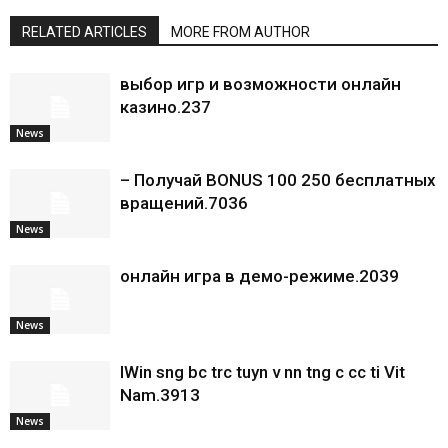
RELATED ARTICLES
MORE FROM AUTHOR
выбор игр и возможности онлайн
казино.237
News
– Получай BONUS 100 250 бесплатных
вращений.7036
News
онлайн игра в демо-режиме.2039
News
IWin sng bc trc tuyn v nn tng c cc ti Vit
Nam.3913
News