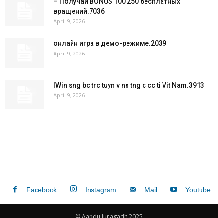
– Получай BONUS 100 250 бесплатных
вращений.7036
April 9, 2026
онлайн игра в демо-режиме.2039
April 9, 2026
IWin sng bc trc tuyn v nn tng c cc ti Vit Nam.3913
April 9, 2026
Facebook
Instagram
Mail
Youtube
© Aapdu Junagadh 2025