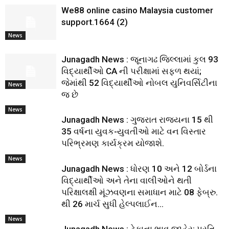
We88 online casino Malaysia customer
support.1664 (2)
News
Junagadh News : જૂનાગઢ જિલ્લામાં કુલ 93
વિદ્યાર્થીઓ CA ની પરીક્ષામાં સફળ થયાં;
જેમાંથી 52 વિદ્યાર્થીઓ નોબલ યુનિવર્સિટીના
News
જ છે
News
Junagadh News : ગુજરાત રાજ્યના 15 થી
35 વર્ષના યુવક-યુવતીઓ માટે વન વિસ્તાર
પરિભ્રમણ કાર્યક્રમ યોજાશે.
News
Junagadh News : ધોરણ 10 અને 12 બોર્ડના
વિદ્યાર્થીઓ અને તેના વાલીઓને થતી
પરિક્ષાલક્ષી મૂંઝવણના સમાધાન માટે 08 ફેબ્રુ.
થી 26 માર્ચ સુધી હેલ્પલાઈન...
News