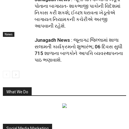
પોતાના બાગાયત- શાકભાજી પાકોની વિદેશમાં
નિકાસ કરી શકશે; ઈચ્છા ધરાવતા ખેડૂતોએ
બાગાયત નિયામકની કચેરીએ અરજી
આપવાની રહેશે.
News
Junagadh News : જૂનાગઢ જિલ્લામાં શાળા
સલામતી કાર્યક્રમનો શુભારંભ; 06 દિવસ સુધી
715 શાળાના બાળકોને આપત્તિ વ્યવસ્થાપનના
પાઠ ભણાવાશે.
What We Do
Social Media Marketing