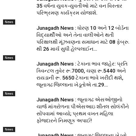
35 વર્ષના યુવક-યુવતીઓ માટે વન વિસ્તાર
પરિભ્રમણ કાર્યક્રમ યોજાશે.
News
Junagadh News : ધોરણ 10 અને 12 બોર્ડના
વિદ્યાર્થીઓ અને તેના વાલીઓને થતી
પરિક્ષાલક્ષી મૂંઝવણના સમાધાન માટે 08 ફેબ્રુ.
થી 26 માર્ચ સુધી હેલ્પલાઈન...
News
Junagadh News : ટેકાના ભાવ જાહેર: પ્રતિ
ક્વિન્ટલ તુવેર રૂ.7000, ચણા રૂ.5440 અને
રાયડાની રૂ. 5650 ટેકાના ભાવે ખરીદી થશે,
જૂનાગઢ જિલ્લાના ખેડૂતોએ તા.29...
News
Junagadh News : જૂનાગઢ એસઓજીનો
ચાર્જ માંગરોળના પીએસઆઇ શીતલ સોલંકીને
સોંપવામાં આવ્યો; પ્રથમ વખત મહિલા
ફોજદારને નિમણૂક અપાઈ!
News
Junagadh News : જૂનાગઢ જિલ્લાના ખેડૂતો