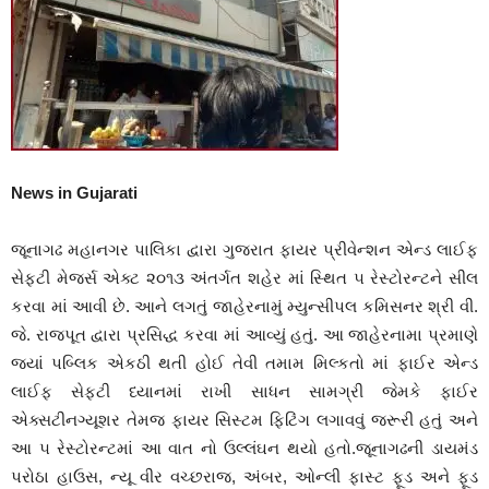
News in Gujarati
જૂનાગઢ મહાનગર પાલિકા દ્વારા ગુજરાત ફાયર પ્રીવેન્શન એન્ડ લાઈફ
સેફટી મેજર્સ એક્ટ ૨૦૧૩ અંતર્ગત શહેર માં સ્થિત ૫ રેસ્ટોરન્ટને સીલ
કરવા માં આવી છે. આને લગતું જાહેરનામું મ્યુન્સીપલ કમિસનર શ્રી વી.
જે. રાજપૂત દ્વારા પ્રસિદ્ધ કરવા માં આવ્યું હતું. આ જાહેરનામા પ્રમાણે
જ્યાં પબ્લિક એકઠી થતી હોઈ તેવી તમામ મિલ્કતો માં ફાઈર એન્ડ
લાઈફ સેફટી ધ્યાનમાં રાખી સાધન સામગ્રી જેમકે ફાઈર
એક્સટીનગ્યૂશર તેમજ ફાયર સિસ્ટમ ફિટિંગ લગાવવું જરૂરી હતું અને
આ ૫ રેસ્ટોરન્ટમાં આ વાત નો ઉલ્લંઘન થયો હતો.જૂનાગઢની ડાયમંડ
પરોઠા હાઉસ, ન્યૂ વીર વચ્છરાજ, અંબર, ઓન્લી ફાસ્ટ ફૂડ અને ફૂડ