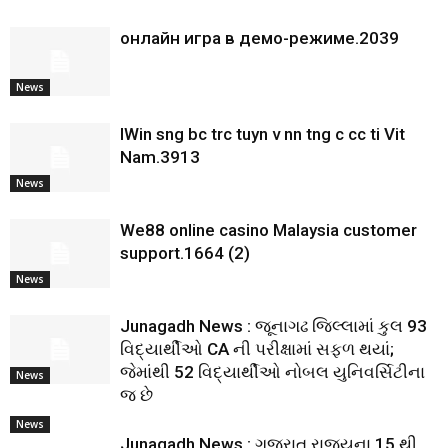
онлайн игра в демо-режиме.2039
News
IWin sng bc trc tuyn v nn tng c cc ti Vit
Nam.3913
News
We88 online casino Malaysia customer
support.1664 (2)
News
Junagadh News : જૂનાગઢ જિલ્લામાં કુલ 93
વિદ્યાર્થીઓ CA ની પરીક્ષામાં સફળ થયાં;
જેમાંથી 52 વિદ્યાર્થીઓ નોબલ યુનિવર્સિટીના
News
જ છે
News
Junagadh News : ગુજરાત રાજ્યના 15 થી