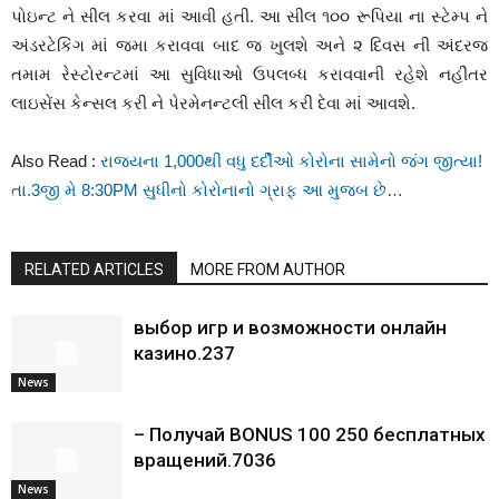
પોઇન્ટ ને સીલ કરવા માં આવી હતી. આ સીલ ૧૦૦ રૂપિયા ના સ્ટેમ્પ ને
અંડરટેકિંગ માં જમા કરાવવા બાદ જ ખુલશે અને ૨ દિવસ ની અંદરજ
તમામ રેસ્ટોરન્ટમાં આ સુવિધાઓ ઉપલબ્ધ કરાવવાની રહેશે નહીંતર
લાઇસેંસ કેન્સલ કરી ને પેરમેનન્ટલી સીલ કરી દેવા માં આવશે.
Also Read :
રાજ્યના 1,000થી વધુ દર્દીઓ કોરોના સામેનો જંગ જીત્યા!
તા.3જી મે 8:30PM સુધીનો કોરોનાનો ગ્રાફ આ મુજબ છે…
RELATED ARTICLES
MORE FROM AUTHOR
выбор игр и возможности онлайн
казино.237
News
– Получай BONUS 100 250 бесплатных
вращений.7036
News