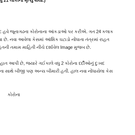
ુ 21 લોકોના મૃત્યુ થયા.)
ાદ હવે જૂનાગઢના કોરોનાના આંકડાઓ પર કરીએ. ગત 24 કલાક
ા છે. નવા આવેલા કેસમાં આંશિક ઘટાડો નોંધાતા તંત્રમાં રાહત
હિતની તમામ માહિતી નીચે દર્શાવેલ Image મુજબ છે.
ાત આપી છે, જ્યારે ગઈકાલે વધુ 2 કોરોના દર્દીઓનું દુઃખદ
રોના સાથે બીજી પણ અન્ય બીમારી હતી. હાલ નવા નોંધાયેલા કેસ