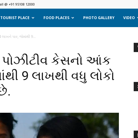
all @ +91 95108 12000
TOURIST PLACE
FOOD PLACES
PHOTO GALLERY
VIDEO
 લાખને પાર, જેમાંથી 9...
ુલ પોઝીટીવ કેસનો આંક
ાંથી 9 લાખથી વધુ લોકો
ે.