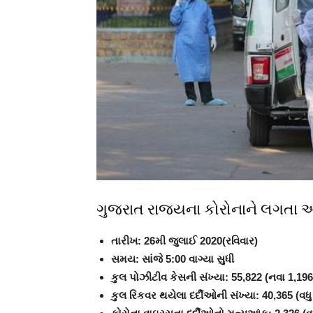
ગુજરાત રાજ્યના કોરોનાને લગતા
તારીખ: 26મી જુલાઈ 2020(રવિવાર)
સમય: સાંજે 5:00 વાગ્યા સુધી
કુલ પોઝીટીવ કેસની સંખ્યા: 55,822 (નવા 1,196
કુલ રિકવર થયેલા દર્દીઓની સંખ્યા: 40,365 (વધ