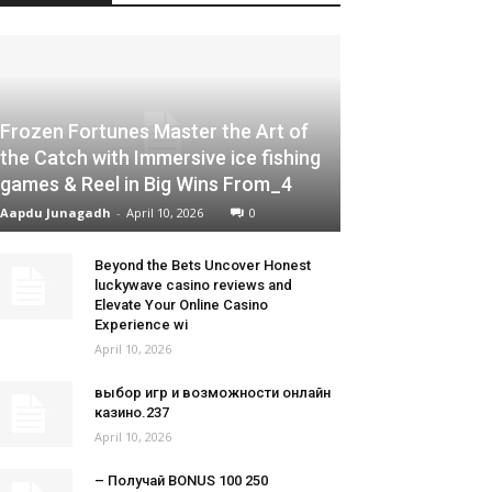
Frozen Fortunes Master the Art of
the Catch with Immersive ice fishing
games & Reel in Big Wins From_4
Aapdu Junagadh
-
April 10, 2026
0
Beyond the Bets Uncover Honest
luckywave casino reviews and
Elevate Your Online Casino
Experience wi
April 10, 2026
выбор игр и возможности онлайн
казино.237
April 10, 2026
– Получай BONUS 100 250