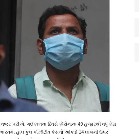
 નજર કરીએ. ગઈકાલના દિવસે કોરોનાના 49 હજારથી વધુ કેસ
થે ભારતમાં હાલ કુલ પોઝીટીવ કેસનો આંકડો 14 લાખની ઉપર