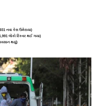
,931 નવા કેસ ઉમેરાયા)
 31,991 લોકો રિકવર થઈ ગયા)
 અવસાન થયું)