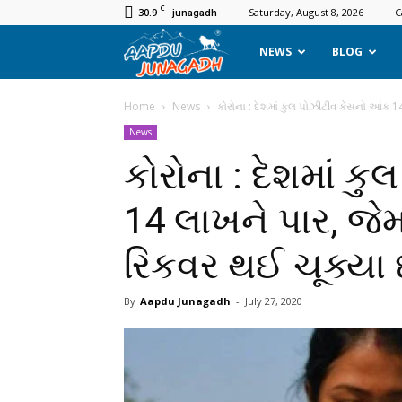
C
30.9
Saturday, August 8, 2026
C
junagadh
Aapdu
NEWS
BLOG
Junagadh
Home
News
કોરોના : દેશમાં કુલ પોઝીટીવ કેસનો આંક 14
News
કોરોના : દેશમાં ક
14 લાખને પાર, જેમ
રિકવર થઈ ચૂક્યા છ
By
Aapdu Junagadh
-
July 27, 2020