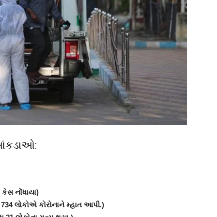
 આંકડાઓ:
 કેસ નોંધાયા)
ુ 734 લોકોએ કોરોનાને મ્હાત આપી.)