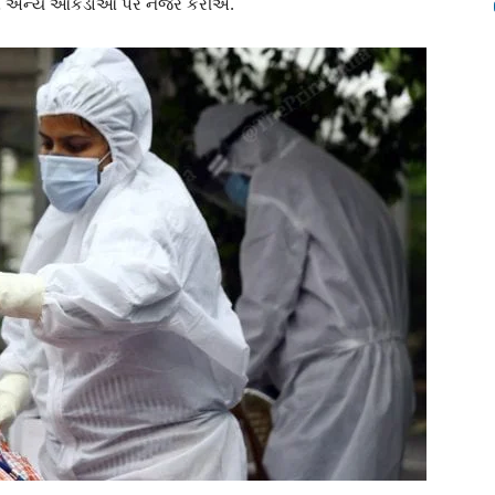
ંધિત અન્ય આંકડાઓ પર નજર કરીએ.