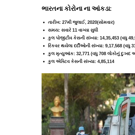
ભારતના કોરોના ના આંકડા:
તારીખ: 27મી જુલાઈ, 2020(સોમવાર)
સમય: સવારે 11 વાગ્યા સુધી
કુલ પોજીટીવ કેસની સંખ્યા: 14,35,453 (વધુ 49
રિકવર થયેલા દર્દીઓની સંખ્યા: 9,17,568 (વધુ
કુલ મૃત્યુઆંક: 32,771 (વધુ 708 લોકોનું દુઃખદ
કુલ એક્ટિવ કેસની સંખ્યા: 4,85,114