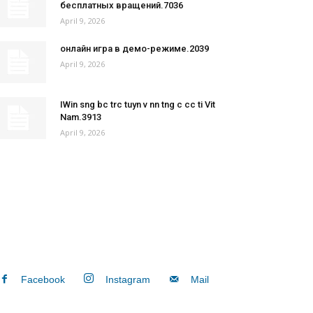
бесплатных вращений.7036
April 9, 2026
онлайн игра в демо-режиме.2039
April 9, 2026
IWin sng bc trc tuyn v nn tng c cc ti Vit
Nam.3913
April 9, 2026
Facebook
Instagram
Mail