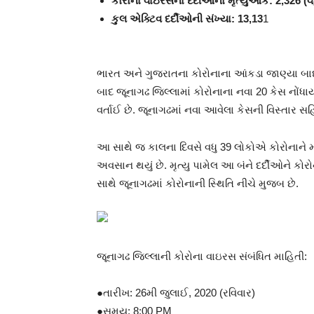
કોરોના વાઇરસના દર્દીઓનો મૃત્યુઆંક: 2,326 (વધ
કુલ એક્ટિવ દર્દીઓની સંખ્યા: 13,13
1
ભારત અને ગુજરાતના કોરોનાના આંકડા જાણ્યા બ
બાદ જૂનાગઢ જિલ્લામાં કોરોનાના નવા 20 કેસ નોંધાય
વર્તાઈ છે. જૂનાગઢમાં નવા આવેલા કેસની વિસ્તાર સ
આ સાથે જ કાલના દિવસે વધુ 39 લોકોએ કોરોનાને મ્હ
અવસાન થયું છે. મૃત્યુ પામેલ આ બંને દર્દીઓને કો
સાથે જૂનાગઢમાં કોરોનાની સ્થિતિ નીચે મુજબ છે.
જૂનાગઢ જિલ્લાની કોરોના વાઇરસ સંબંધિત માહિતી:
●તારીખ: 26મી જુલાઈ, 2020 (રવિવાર)
●સમય: 8:00 PM