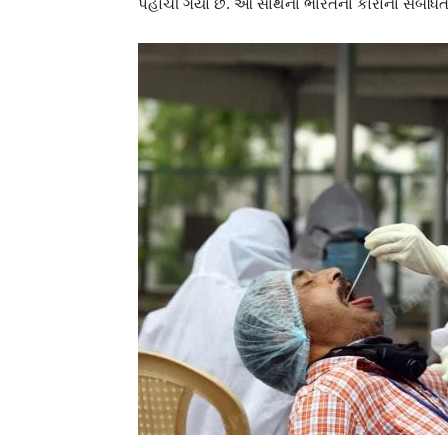
પહોંચી ગયો છે. આ સાથેના ભારતના કોરોના સંબ