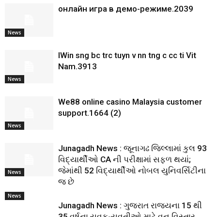
онлайн игра в демо-режиме.2039
News
IWin sng bc trc tuyn v nn tng c cc ti Vit
Nam.3913
News
We88 online casino Malaysia customer
support.1664 (2)
News
Junagadh News : જૂનાગઢ જિલ્લામાં કુલ 93
વિદ્યાર્થીઓ CA ની પરીક્ષામાં સફળ થયાં;
જેમાંથી 52 વિદ્યાર્થીઓ નોબલ યુનિવર્સિટીના
News
જ છે
News
Junagadh News : ગુજરાત રાજ્યના 15 થી
35 વર્ષના યુવક-યુવતીઓ માટે વન વિસ્તાર