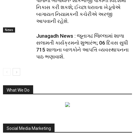
પોતાના બાગાયત- શાકભાજી પાકોની વિદેશમાં
નિકાસ કરી શકશે; ઈચ્છા ધરાવતા ખેડૂતોએ
બાગાયત નિયામકની કચેરીએ અરજી
આપવાની રહેશે.
News
Junagadh News : જૂનાગઢ જિલ્લામાં શાળા
સલામતી કાર્યક્રમનો શુભારંભ; 06 દિવસ સુધી
715 શાળાના બાળકોને આપત્તિ વ્યવસ્થાપનના
પાઠ ભણાવાશે.
What We Do
Social Media Marketing