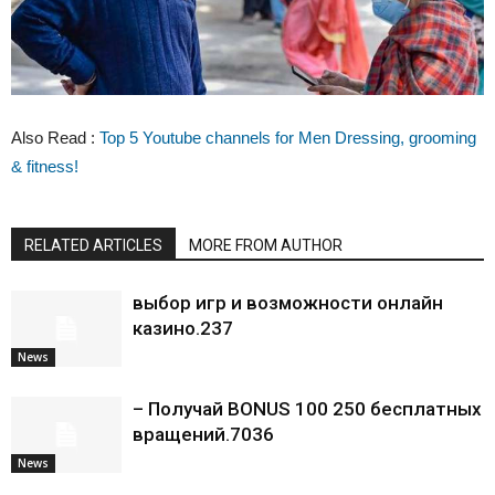
Also Read :
Top 5 Youtube channels for Men Dressing, grooming
& fitness!
RELATED ARTICLES
MORE FROM AUTHOR
выбор игр и возможности онлайн
казино.237
News
– Получай BONUS 100 250 бесплатных
вращений.7036
News