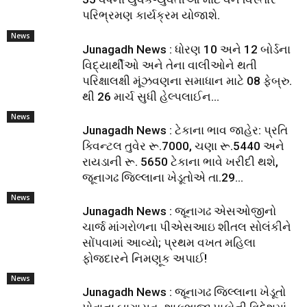
પરિભ્રમણ કાર્યક્રમ યોજાશે.
News
Junagadh News : ધોરણ 10 અને 12 બોર્ડના
વિદ્યાર્થીઓ અને તેના વાલીઓને થતી
પરિક્ષાલક્ષી મૂંઝવણના સમાધાન માટે 08 ફેબ્રુ.
થી 26 માર્ચ સુધી હેલ્પલાઈન...
News
Junagadh News : ટેકાના ભાવ જાહેર: પ્રતિ
ક્વિન્ટલ તુવેર રૂ.7000, ચણા રૂ.5440 અને
રાયડાની રૂ. 5650 ટેકાના ભાવે ખરીદી થશે,
જૂનાગઢ જિલ્લાના ખેડૂતોએ તા.29...
News
Junagadh News : જૂનાગઢ એસઓજીનો
ચાર્જ માંગરોળના પીએસઆઇ શીતલ સોલંકીને
સોંપવામાં આવ્યો; પ્રથમ વખત મહિલા
ફોજદારને નિમણૂક અપાઈ!
News
Junagadh News : જૂનાગઢ જિલ્લાના ખેડૂતો