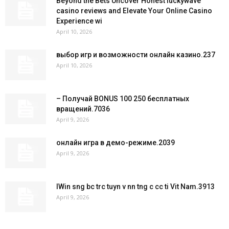
Beyond the Bets Uncover Honest luckywave
casino reviews and Elevate Your Online Casino
Experience wi
April 10, 2026
выбор игр и возможности онлайн казино.237
April 10, 2026
– Получай BONUS 100 250 бесплатных
вращений.7036
April 9, 2026
онлайн игра в демо-режиме.2039
April 9, 2026
IWin sng bc trc tuyn v nn tng c cc ti Vit Nam.3913
April 9, 2026