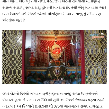
માતાજીની કોઈ પ્રતિમા નથી, પરંતુ ઉપરકોટની રાંગમાંથી માતાજીનું
સ્વરૂપ સ્વયંભૂ પ્રગટ થયું હોવાની માન્યતા છે. તેથી એવું માનવામાં આવે
છે કે ઉપરકોટનો કિલ્લો જેટલો પૌરાણિક છે, આ માતાજીનું મંદિર પણ
એટલુંજ જૂનું છે.
ઉપરકોટનો કિલ્લો ભગવાન શ્રીકૃષ્ણના નાનાજી રાજા ઉગ્રસેનએ
બંધાવ્યો હતો. તે પછી ઇ.સ.700 વર્ષ સુધી આ કિલ્લો ઉજ્જડ પડ્યો રહ્યો.
ત્યારબાદ આ કિલ્લાને ઇ.સ.940 થી 975માં જૂનાગઢનાં રાજા રા’ગ્રહાર