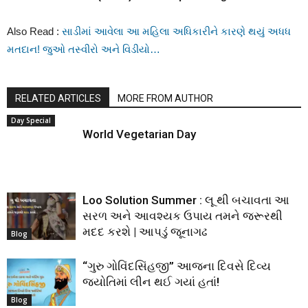
Also Read :
સાડીમાં આવેલા આ મહિલા અધિકારીને કારણે થયું અધધ
મતદાન! જુઓ તસ્વીરો અને વિડીયો…
RELATED ARTICLES
MORE FROM AUTHOR
Day Special
World Vegetarian Day
Loo Solution Summer : લૂ થી બચાવતા આ
સરળ અને આવશ્યક ઉપાય તમને જરૂરથી
મદદ કરશે | આપડું જૂનાગઢ
Blog
“ગુરુ ગોવિંદસિંહજી” આજના દિવસે દિવ્ય
જ્યોતિમાં લીન થઈ ગયાં હતાં!
Blog