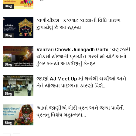
Blog
કાળીચૌદશ : કકળાટ કાઢવાની વિધિ પાછળ
છુપાયેલું છે આ રહસ્ય
Blog
Vanzari Chowk Junagadh Garbi : વણઝારી
ચોકમાં યોજાતી પ્રાચીન ગરબીમાં ચોટીલાનો
ડુંગર બન્યો આકર્ષણનું કેન્દ્ર
Blog
જાણો AJ Meet Up માં થયેલી ચર્ચાઓ અને
તેને યોજવા પાછળના કારણો વિશે…
Blog
આવો જાણીએ ગૌરી વ્રત અને જયા પાર્વતી
વ્રતનું વિશેષ મહાત્મય…
Blog