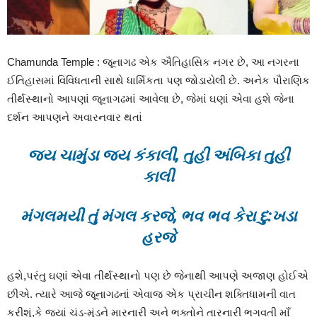
Chamunda Temple : જૂનાગઢ એક ઐતિહાસિક નગર છે, આ નગરના
ઈતિહાસમાં વિવિધતાની સાથે ધાર્મિકતા પણ જોડાયેલી છે. અનેક પૌરાણિક
તીર્થસ્થાનો આપણાં જૂનાગઢમાં આવેલા છે, જેમાં ઘણાં એવા હશે જેના
દર્શન આપણને અવારનવાર થતાં
જય ચામુંડા જય કંકાલી, તુહી અંબિકા તુહી
કાલી
મંગલમયી તું મંગલ કરજે, ભવ ભવ કેરા દુ:ખડા
હરજે
હશે,પરંતુ ઘણાં એવા તીર્થસ્થાનો પણ છે જેનાથી આપણે અજાણ હોઈએ
છીએ. ત્યારે આજે જૂનાગઢનાં એવાજ એક પ્રાચીન શક્તિધામની વાત
કરીશું,કે જ્યાં ચંડ-મુંડને મારનારી અને ભક્તોને તારનારી ભગવતી માઁ