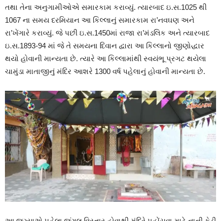
તથા તેના અનુગામીઓએ સમારકામ કરાવ્યું. ત્યારબાદ ઇ.સ.1025 થી
1067 ના સમય દરમિયાન આ કિલ્લાનું સમારકામ રા’નવઘણ અને
રા’ખેંગારે કરાવ્યું. જે પછી ઇ.સ.1450માં રાજા રા’મંડલિક અને ત્યારબાદ
ઇ.સ.1893-94 માં જે તે સમયના દિવાન દ્વારા આ કિલ્લાનો જીણોદ્ધાર
થયો હોવાની માન્યતા છે. ત્યારે આ કિલ્લામાંથી સ્વયંભૂ પ્રગટ થયેલા
ચામુંડા માતાજીનું મંદિર આશરે 1300 વર્ષ પહેલાનું હોવાની માન્યતા છે.
આ જગ્યાએ પહેલા જંગલ વિસ્તાર હોવાથી મંદિરે પહોંચવા માટે નાની કેડી