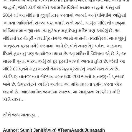
જ હતી, જેથી કોઈ લોકોને આ મંદિર વિશેનો ખ્યાલ ન હતો. પરંતુ વર્ષ
2014 માં આ મંદિરનો જીણોદ્ધાર કરવામાં આવ્યો અને ધીમેધીમે અહિયાં
આવતા ભાવિકોની સંખ્યા પણ વધારો થતો ગયો. ચામુંડા મંદિરની બાજુમાં
ખોડિયાર માતાજી તથા ચામુંડેશ્વર મહાદેવનું મંદિર પણ આવેલું છે. આ
મંદિરમાં દર ચૈત્રી નવરાત્રિ તેમજ આસો માસની નવરાત્રિમાં માતાજીનું
અનુષ્ઠાન-પૂજા વગેરે કરવામાં આવે છે. બંને નવરાત્રિ પર્વના આઠમના
દિવસે હવનનું પણ આયોજન થાય છે. આ મંદિરની વિશેષતા એ છે કે, દર
માસની પૂનમ ભરવા અહિયાં દૂર દૂરથી ભક્તો આવતા હોય છે. જેથી આ
મંદિરે દર પૂનમે મહાઆરતી તેમજ મહાપ્રસાદનું આયોજન થાય છે.
કોઈપણ નાતજાતના ભેદભાવ વગર 600-700 ભક્તો માતાજીનો પ્રસાદ
જમે છે. ઉપરકોટને અડીને આવેલા આ શક્તિધામના દર્શન કરવા એક
લ્હાવો છે. આધ્યશક્તિ જગદંબા સ્વરૂપા માં ચામુંડાના ચરણોમાં કોટિ
કોટિ વંદન…
સૌને જય માતાજી…
Author: Sumit Jani(શિવાય) #TeamAapduJunagadh