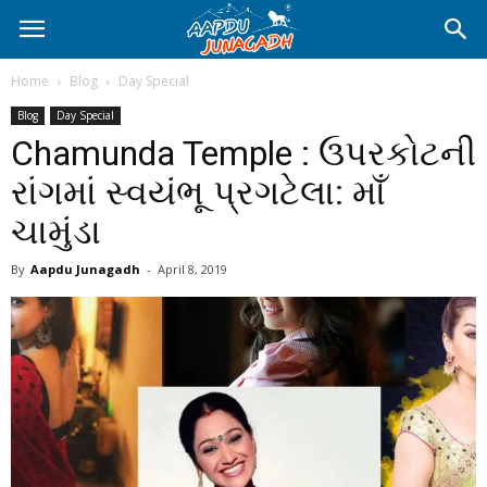
Home
Blog
Day Special
Blog
Day Special
Chamunda Temple : ઉપરકોટની
રાંગમાં સ્વયંભૂ પ્રગટેલા: માઁ
ચામુંડા
By
Aapdu Junagadh
-
April 8, 2019