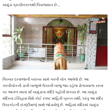
ચામુંડા પ્રાચીનકાળથી બિરાજમાન છે…
ગિરનાર દરવાજાની બરાબર સામે ગરબી ચોક આવેલો છે. આ
ગરબીચોકની ડાબી બાજુએ ઉપરની બાજુ જઇ રહેલા ઢોળાવવાળા રસ્તા
પર આગળ વધતાં માઁ ચામુંડાના મંદિરે પહોંચી શકાય છે. આ ચામુંડા
મંદિરના ઈતિહાસ વિશે કોઈ સ્પષ્ટ માહિતી પ્રાપ્ત નથી, પરંતુ આ મંદિર
ઉપરકોટની રાંગ(દીવાલ) સાથે જોડાયેલું છે. અહિયાં મંદિરમાં ચામુંડા