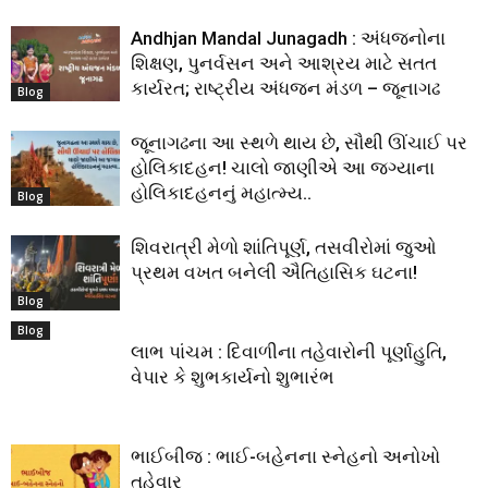
Andhjan Mandal Junagadh : અંધજનોના
શિક્ષણ, પુનર્વસન અને આશ્રય માટે સતત
કાર્યરત; રાષ્ટ્રીય અંધજન મંડળ – જૂનાગઢ
Blog
જૂનાગઢના આ સ્થળે થાય છે, સૌથી ઊંચાઈ પર
હોલિકાદહન! ચાલો જાણીએ આ જગ્યાના
હોલિકાદહનનું મહાત્મ્ય..
Blog
શિવરાત્રી મેળો શાંતિપૂર્ણ, તસવીરોમાં જુઓ
પ્રથમ વખત બનેલી ઐતિહાસિક ઘટના!
Blog
Blog
લાભ પાંચમ : દિવાળીના તહેવારોની પૂર્ણાહુતિ,
વેપાર કે શુભકાર્યનો શુભારંભ
ભાઈબીજ : ભાઈ-બહેનના સ્નેહનો અનોખો
તહેવાર