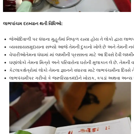
લાભપાંચમ
દરમ્યાન
થતી
વિધિઓ
:
જેઓદિવાળી પર ધંધાના મુહૂર્તમાં નિષ્ફળ રહ્યા હોય તે લોકો દ્વારા લા
વ્યવસાયસમુદાયના સભ્યો આજે તેમની દુકાનો ખોલે છે અને તેમની નવી
વેપારીઓતેમના ધંધામાં માં લક્ષ્મીની પ્રસન્નતા માટે આ દિવસે દેવી લક્ષ્મીને
ઘણાંલોકો તેમના મિત્રો અને પરિવારોના ઘરોની મુલાકાત લે છે. તેમની વચ્
કેટલાકક્ષેત્રોમાં લોકો તેમના જ્ઞાનને વધારવા માટે લાભપંચમીના દિવસે ત
લાભપંચમીપર ગરીબો કે જરૂરિયાતમંદોને ખોરાક, કપડાં અથવા અન્ય