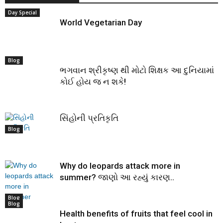
Day Special
World Vegetarian Day
Blog
ભગવાન શ્રીકૃષ્ણ થી મોટો શિક્ષક આ દુનિયામાં
કોઈ હોય જ ન શકે!
સિંહોની પ્રતિકૃતિ
Blog
Why do leopards attack more in
summer? જાણો આ રહ્યું કારણ..
Blog
Blog
Health benefits of fruits that feel cool in