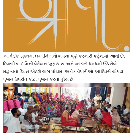
આ વૈદિક સૂક્તમાં લક્ષ્મીને મનોકામના પૂર્ણ કરનારી કહેવામાં આવી છે.
દિવાળી બાદ મિની વેકેશન પૂર્ણ થાય અને બજારો ધમધમી ઉઠે તેવો
મહત્વનો દિવસ એટલે લાભ પાંચમ. અનેક વેપારીઓ આ દિવસે ચોપડા
પૂજન ઉપરાંત કાંટા પૂજન કરતા હોય છે.