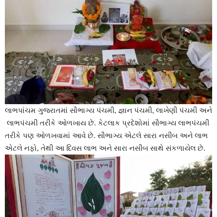
લાભપાંચમ ગુજરાતમાં સૌભાગ્ય પંચમી, જ્ઞાન પંચમી, લાખેણી પંચમી અને
લાભપંચમી તરીકે ઓળખાય છે. કેટલાક પ્રદેશોમાં સૌભાગ્ય લાભપંચમી
તરીકે પણ ઓળખવામાં આવે છે. સૌભાગ્ય એટલે સારા નસીબ અને લાભ
એટલે નફો, તેથી આ દિવસ લાભ અને સારા નસીબ સાથે સંકળાયેલ છે.