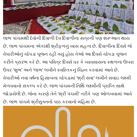
લાભ પાંચમથી દેવોની દિવાળી દેવ દિવાળીના સત્રની પણ શરૂઆત થાય
છે. લાભ પાંચમના એકાંક્ષી શ્રીફળનું ખાસ મહત્વ છે. દિવાળીના દિવસે જે
વેપારીઓનું ચોપડા પૂજન રહી ગયું હોય તેઓ આ દિવસે ચોપડા પૂજન
કરીને પ્રારંભ કરે છે. આ પવિત્ર દિવસે ઘર કે વ્યવસાયના સ્થળના ઉંબરા
ઉપર ‘શુભ’ અને ‘લાભ’ લખીને સ્વસ્તિકનું ચિહ્ન કરવામાં આવે છે.
વેપારીઓ નવા વર્ષના હિસાબના ચોપડામાં ‘શ્રી સવા’ લખીને સવાઇ લક્ષ્મી
મેળવવાનો સંકલ્પ કરે છે. લાભ પાંચમની તિથિ લક્ષ્મીની પ્રાપ્તિ સાથે
જોડાયેલી છે. જેના કારણે તેને ‘શ્રી પંચમી’ તરીકે પણ ઓળખવામાં આવે
છે. લાભ પાંચમે શ્રીસુક્તનો પાઠ કરવાનો મહિમા છે.