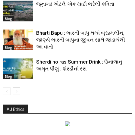
જૂનાગઢ એટલે એક યાદો ભરેલી કવિતા
Blog
Bharti Bapu : ભારતી બાપુ થયાં બ્રહ્મલીન,
જાણ્યે ભારતી બાપુના જીવન સાથે જોડાયેલી
આ વાતો
Blog
Sherdi no ras Summer Drink : ઉનાળાનું
અમૃત પીણું : શેરડીનો રસ
Blog
AJ Ethics