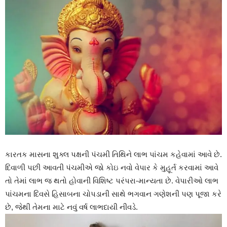
કારતક માસના શુક્લ પક્ષની પંચમી તિથિને લાભ પાંચમ કહેવામાં આવે છે.
દિવાળી પછી આવતી પંચમીએ જો કોઇ નવો વેપાર કે મુહૂર્ત કરવામાં આવે
તો તેમાં લાભ જ થતો હોવાની વિશિષ્ટ પરંપરા-માન્યતા છે. વેપારીઓ લાભ
પાંચમના દિવસે હિસાબના ચોપડાની સાથે ભગવાન ગણેશની પણ પૂજા કરે
છે, જેથી તેમના માટે નવું વર્ષ લાભદાયી નીવડે.