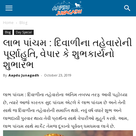
Home
Blog
Blog
Day Special
લાભ પાંચમ : દિવાળીના તહેવારોની
પૂર્ણાહુતિ, વેપાર કે શુભકાર્યનો
શુભારંભ
By
Aapdu Junagadh
-
October 23, 2019
લાભ પાંચમ : દિવાળીના તહેવારોના અંતિમ તબક્કા તરફ આવી પહોંચ્યા
છે, ત્યારે આજે કારતક સુદ પાંચમ એટલે કે લાભ પાંચમ છે અને તેની
સાથે જ દિવાળીના તહેવારોની સમાપ્તિ થશે. નવું વર્ષ વધારે શુભ અને
લાભદાયી પુરવાર થાય તેવી પ્રાર્થના સાથે વેપારીઓ મુહૂર્ત કરશે. આમ,
લાભ પાંચમ સાથે માર્કેટ તેમજ દૂકાનો પૂર્વવત્ ધમધમવા લાગે છે.