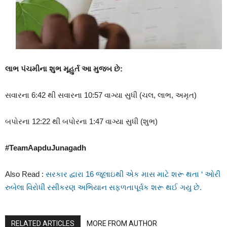
લાભ પંચમીના શુભ મૂહુર્ત આ મુજબ છે:
સવારના 6:42 થી સવારના 10:57 વાગ્યા સુધી (ચલ, લાભ, અમૃત)
બપોરના 12:22 થી બપોરના 1:47 વાગ્યા સુધી (શુભ)
#TeamAapduJunagadh
Also Read :
સરકાર દ્વારા 16 જૂલાઇથી એક માસ માટે શરૂ થતા ‘ ઓરી
રુબેલા વિરોધી રસીકરણ અભિયાન સફળતાપૂર્વક શરૂ થઈ ગયુ છે.
RELATED ARTICLES
MORE FROM AUTHOR