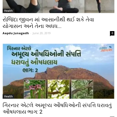
Health
રોજિંદા જીવન માં આસાનીથી થઈ શકે તેવા
યોગાસન અને તેના અધધ...
Aapdu Junagadh
-
June 20, 2019
0
Health
ગિરનાર એટલે અમૂલ્ય ઔષધિઓની સંપત્તિ ધરાવતું
ઔષધલાય ભાગ: 2