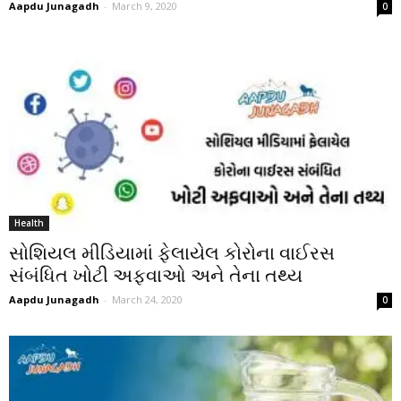
Aapdu Junagadh
-
March 9, 2020
0
Health
સોશિયલ મીડિયામાં ફેલાયેલ કોરોના વાઈરસ
સંબંધિત ખોટી અફવાઓ અને તેના તથ્ય
Aapdu Junagadh
-
March 24, 2020
0