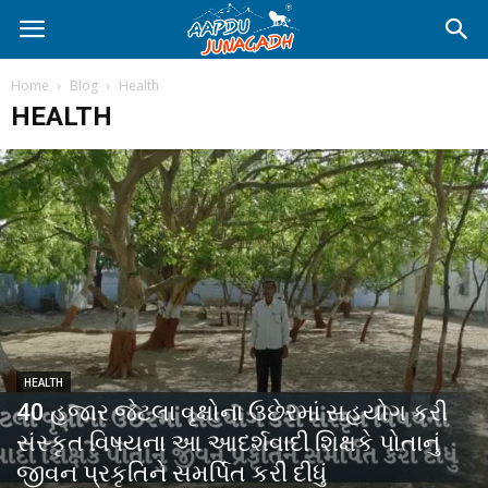
Home
Blog
Health
HEALTH
HEALTH
40 હજાર જેટલા વૃક્ષોના ઉછેરમાં સહયોગ કરી
સંસ્કૃત વિષયના આ આદર્શવાદી શિક્ષકે પોતાનું
જીવન પ્રકૃતિને સમર્પિત કરી દીધું