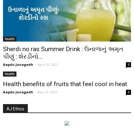
Health
Sherdi no ras Summer Drink : ઉનાળાનું અમૃત
પીણું : શેરડીનો...
Aapdu Junagadh
-
April 10, 2021
0
Health
Health benefits of fruits that feel cool in heat
Aapdu Junagadh
-
May 23, 2023
0
AJ Ethics