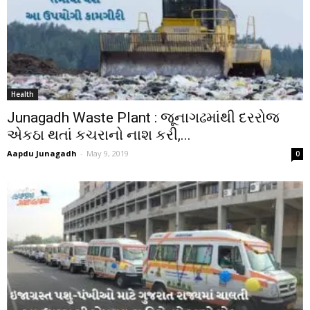
Health
Junagadh Waste Plant : જૂનાગઢમાંથી દરરોજ
એકઠા થતાં કચરાનો નાશ કરી,...
Aapdu Junagadh
-
May 9, 2019
0