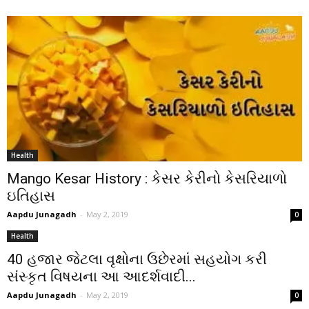
Health
Mango Kesar History : કેસર કેરીનો કેસરિયાળો
ઇતિહાસ
Aapdu Junagadh
-
May 2, 2019
0
Health
40 હજાર જેટલા વૃક્ષોના ઉછેરમાં સહયોગ કરી
સંસ્કૃત વિષયના આ આદર્શવાદી...
Aapdu Junagadh
-
May 2, 2019
0