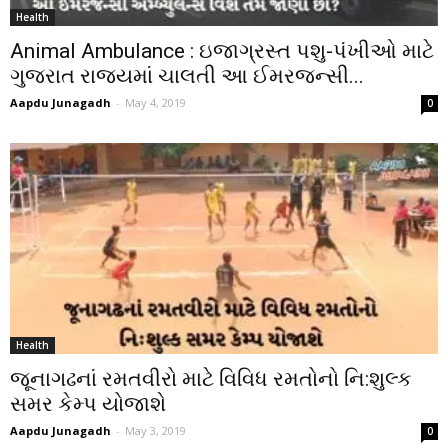
Health
Animal Ambulance : ઇજાગ્રસ્ત પશુ-પંખીઓ માટે
ગુજરાત રાજ્યમાં ચાલતી આ ઈમરજન્સી...
Aapdu Junagadh
-
May 4, 2019
0
Health
જૂનાગઢનાં રમતવીરો માટે વિવિધ રમતોનો નિ:શુલ્ક
સમર કેમ્પ યોજાશે
Aapdu Junagadh
-
May 3, 2019
0