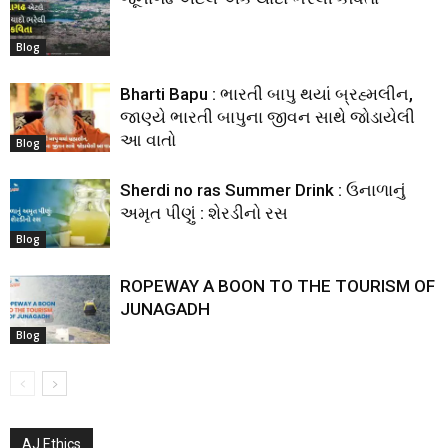
Blog
Bharti Bapu : ભારતી બાપુ થયાં બ્રહ્મલીન,
જાણ્યે ભારતી બાપુના જીવન સાથે જોડાયેલી
આ વાતો
Blog
Sherdi no ras Summer Drink : ઉનાળાનું
અમૃત પીણું : શેરડીનો રસ
Blog
ROPEWAY A BOON TO THE TOURISM OF
JUNAGADH
Blog
AJ Ethics