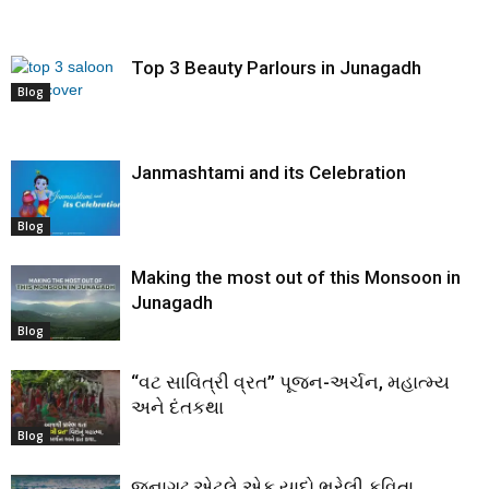
Top 3 Beauty Parlours in Junagadh
Blog
Janmashtami and its Celebration
Blog
Making the most out of this Monsoon in
Junagadh
Blog
“વટ સાવિત્રી વ્રત” પૂજન-અર્ચન, મહાત્મ્ય
અને દંતકથા
Blog
જૂનાગઢ એટલે એક યાદો ભરેલી કવિતા