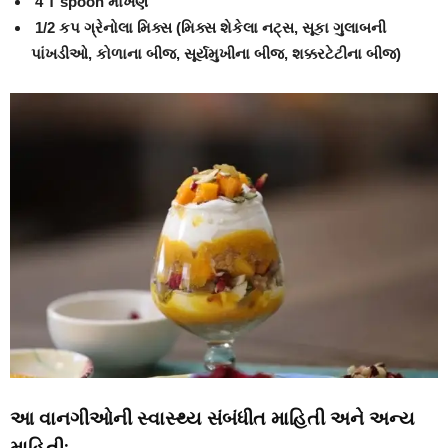
4 T spoon માખણ
1/2 કપ ગ્રેનોલા મિક્સ (મિક્સ શેકેલા નટ્સ, સૂકા ગુલાબની
પાંખડીઓ, કોળાના બીજ, સૂર્યમુખીના બીજ, શક્કરટેટીના બીજ)
આ વાનગીઓની સ્વાસ્થ્ય સંબંધીત માહિતી અને અન્ય
માહિતી: