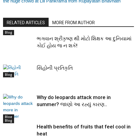
the huge crowd at Lili Parikrama from Rupayatan Bhavnath
RELATED ARTICLES
MORE FROM AUTHOR
Blog
ભગવાન શ્રીકૃષ્ણ થી મોટો શિક્ષક આ દુનિયામાં
કોઈ હોય જ ન શકે!
સિંહોની પ્રતિકૃતિ
Blog
Why do leopards attack more in
summer? જાણો આ રહ્યું કારણ..
Blog
Blog
Health benefits of fruits that feel cool in
heat