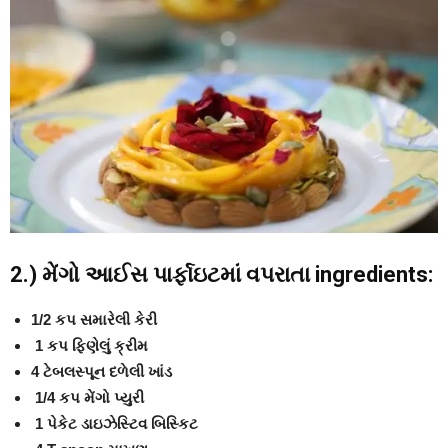
2.) મેંગો આઈસ પાર્ફાઇટ
માં
વપરાતા
ingredients:
1/2 કપ સમારેલી કેરી
1 કપ ફિણેલું ક્રીમ
4 ટેબલસ્પૂન દળેલી ખાંડ
1/4 કપ મેંગો પ્યુરી
1 પેકેટ ડાઇઝેસ્ટિવ બિસ્કિટ