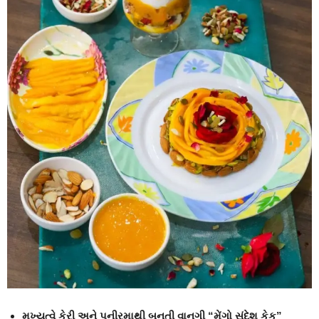
મુખ્યત્વે કેરી અને પનીરમાથી બનતી વાનગી “મેંગો સંદેશ કેક”