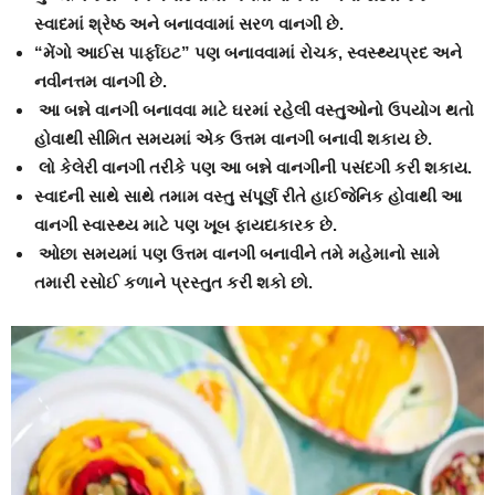
સ્વાદમાં શ્રેષ્ઠ અને બનાવવામાં સરળ વાનગી છે.
“મેંગો આઈસ પાર્ફાઇટ” પણ બનાવવામાં રોચક, સ્વસ્થ્યપ્રદ અને
નવીનત્તમ વાનગી છે.
આ બન્ને વાનગી બનાવવા માટે ઘરમાં રહેલી વસ્તુઓનો ઉપયોગ થતો
હોવાથી સીમિત સમયમાં એક ઉત્તમ વાનગી બનાવી શકાય છે.
લો કેલેરી વાનગી તરીકે પણ આ બન્ને વાનગીની પસંદગી કરી શકાય.
સ્વાદની સાથે સાથે તમામ વસ્તુ સંપૂર્ણ રીતે હાઈજેનિક હોવાથી આ
વાનગી સ્વાસ્થ્ય માટે પણ ખૂબ ફાયદાકારક છે.
ઓછા સમયમાં પણ ઉત્તમ વાનગી બનાવીને તમે મહેમાનો સામે
તમારી રસોઈ કળાને પ્રસ્તુત કરી શકો છો.