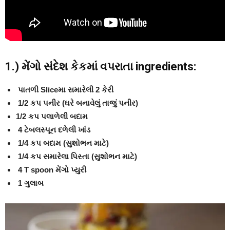
1.) મેંગો સંદેશ કેકમાં વપરાતા ingredients:
પાતળી Sliceમા સમારેલી 2 કેરી
1/2 કપ પનીર (ઘરે બનાવેલું તાજું પનીર)
1/2 કપ પલાળેલી બદામ
4 ટેબલસ્પૂન દળેલી ખાંડ
1/4 કપ બદામ (સુશોભન માટે)
1/4 કપ સમારેલા પિસ્તા (સુશોભન માટે)
4 T spoon મેંગો પ્યુરી
1 ગુલાબ