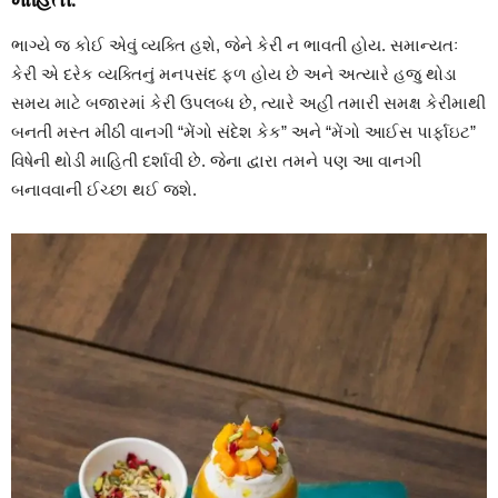
ભાગ્યે જ કોઈ એવું વ્યક્તિ હશે, જેને કેરી ન ભાવતી હોય. સમાન્યતઃ
કેરી એ દરેક વ્યક્તિનું મનપસંદ ફળ હોય છે અને અત્યારે હજુ થોડા
સમય માટે બજારમાં કેરી ઉપલબ્ધ છે, ત્યારે અહી તમારી સમક્ષ કેરીમાથી
બનતી મસ્ત મીઠી વાનગી “મેંગો સંદેશ કેક” અને “મેંગો આઈસ પાર્ફાઇટ”
વિષેની થોડી માહિતી દર્શાવી છે. જેના દ્વારા તમને પણ આ વાનગી
બનાવવાની ઈચ્છા થઈ જશે.