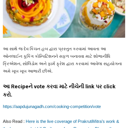
આ સાથે જ દેવ કિચન હબ દ્વારા પ્રસ્તુત કરવામાં આવતા આ
ઓનલાઈન કૂકિંગ કોમ્પિટિશનને સફળ બનાવવા માટે શોભાનીધિ
ક્રિએશન, સોલિડોમ અને ફાર્મ ફ્રેશ દ્વારા કરવામાં આવેલા સહયોગના
અમે ખૂબ ખૂબ આભારી છીએ.
આ Recipeને vote કરવા માટે નીચેની link પર click
કરો.
https://aapdujunagadh.com/cooking-competition/vote
Also Read :
Here is the live coverage of PrakrutiMitra’s work &