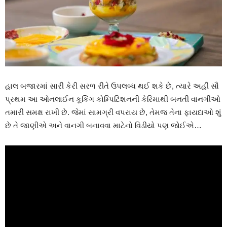
હાલ બજારમાં સારી કેરી સરળ રીતે ઉપલબ્ધ થઈ શકે છે, ત્યારે અહી સૌ
પ્રથમ આ ઓનલાઈન કૂકિંગ કોમ્પિટિશનની કેરિમાથી બનતી વાનગીઓ
તમારી સમક્ષ રાખી છે. જેમાં સામગ્રી વપરાય છે, તેમજ તેના ફાયદાઓ શું
છે તે જાણીએ અને વાનગી બનાવવા માટેનો વિડીયો પણ જોઈએ…