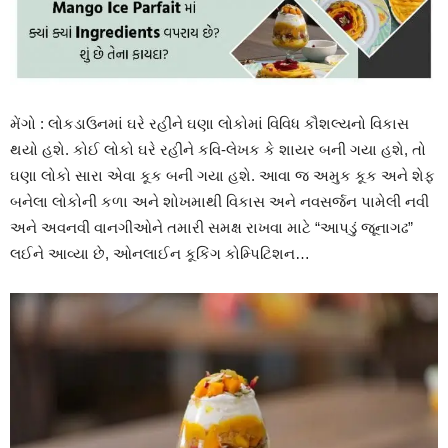
મેંગો : લોકડાઉનમાં ઘરે રહીને ઘણા લોકોમાં વિવિધ કૌશલ્યનો વિકાસ
થયો હશે. કોઈ લોકો ઘરે રહીને કવિ-લેખક કે શાયર બની ગયા હશે, તો
ઘણા લોકો સારા એવા કૂક બની ગયા હશે. આવા જ અમુક કૂક અને શેફ
બનેલા લોકોની કળા અને શોખમાથી વિકાસ અને નવસર્જન પામેલી નવી
અને અવનવી વાનગીઓને તમારી સમક્ષ રાખવા માટે “આપડું જૂનાગઢ”
લઈને આવ્યા છે, ઓનલાઈન કૂકિંગ કોમ્પિટિશન…