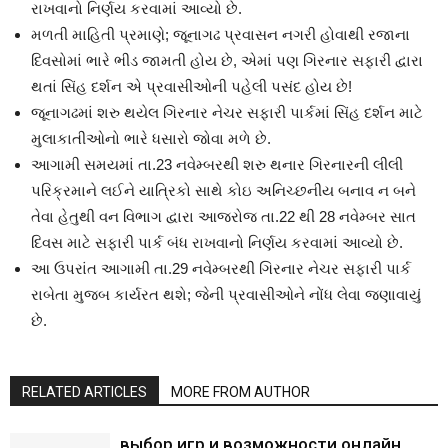
રાખવાનો નિર્ણય કરવામાં આવ્યો છે.
મળતી માહિતી પ્રમાણે; જૂનાગઢ પ્રવાસન નગરી હોવાથી રજાના
દિવસોમાં ભારે ભીડ જામતી હોય છે, એમાં પણ ગિરનાર સફારી દ્વારા
થતાં સિંહ દર્શન એ પ્રવાસીઓની પહેલી પસંદ હોય છે!
જૂનાગઢમાં શરુ થયેલ ગિરનાર નેચર સફારી પાર્કમાં સિંહ દર્શન માટે
મુલાકાતીઓનો ભારે ધસારો જોવા મળે છે.
આગામી સમયમાં તા.23 નવેમ્બરથી શરુ થનાર ગિરનારની લીલી
પરિક્રમાને લઈને યાત્રિકો સાથે કોઇ અનિચ્છનીય બનાવ ન બને
તેવા હેતુથી વન વિભાગ દ્વારા આજરોજ તા.22 થી 28 નવેમ્બર સાત
દિવસ માટે સફારી પાર્ક બંધ રાખવાનો નિર્ણય કરવામાં આવ્યો છે.
આ ઉપરાંત આગામી તા.29 નવેમ્બરથી ગિરનાર નેચર સફારી પાર્ક
રાબેતા મુજબ કાર્યરત થશે; જેની પ્રવાસીઓને નોંધ લેવા જણાવાયું
છે.
RELATED ARTICLES
MORE FROM AUTHOR
выбор игр и возможности онлайн