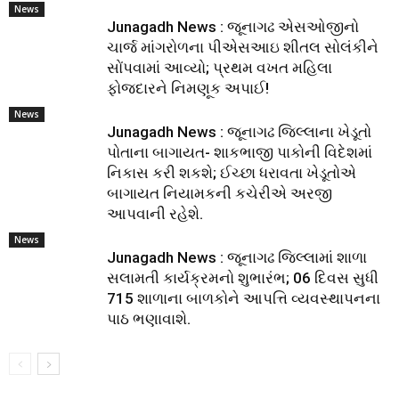
News
Junagadh News : જૂનાગઢ એસઓજીનો
ચાર્જ માંગરોળના પીએસઆઇ શીતલ સોલંકીને
સોંપવામાં આવ્યો; પ્રથમ વખત મહિલા
ફોજદારને નિમણૂક અપાઈ!
News
Junagadh News : જૂનાગઢ જિલ્લાના ખેડૂતો
પોતાના બાગાયત- શાકભાજી પાકોની વિદેશમાં
નિકાસ કરી શકશે; ઈચ્છા ધરાવતા ખેડૂતોએ
બાગાયત નિયામકની કચેરીએ અરજી
આપવાની રહેશે.
News
Junagadh News : જૂનાગઢ જિલ્લામાં શાળા
સલામતી કાર્યક્રમનો શુભારંભ; 06 દિવસ સુધી
715 શાળાના બાળકોને આપત્તિ વ્યવસ્થાપનના
પાઠ ભણાવાશે.