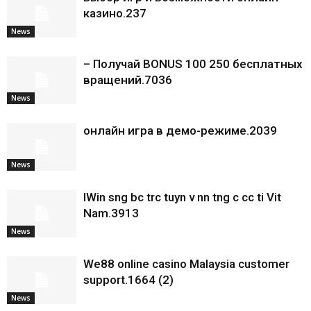
казино.237
News
– Получай BONUS 100 250 бесплатных
вращений.7036
News
онлайн игра в демо-режиме.2039
News
IWin sng bc trc tuyn v nn tng c cc ti Vit
Nam.3913
News
We88 online casino Malaysia customer
support.1664 (2)
News