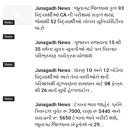
Junagadh News : જૂનાગઢ જિલ્લામાં કુલ 93
વિદ્યાર્થીઓ CA ની પરીક્ષામાં સફળ થયાં;
જેમાંથી 52 વિદ્યાર્થીઓ નોબલ યુનિવર્સિટીના
News
જ છે
News
Junagadh News : ગુજરાત રાજ્યના 15 થી
35 વર્ષના યુવક-યુવતીઓ માટે વન વિસ્તાર
પરિભ્રમણ કાર્યક્રમ યોજાશે.
News
Junagadh News : ધોરણ 10 અને 12 બોર્ડના
વિદ્યાર્થીઓ અને તેના વાલીઓને થતી
પરિક્ષાલક્ષી મૂંઝવણના સમાધાન માટે 08 ફેબ્રુ.
થી 26 માર્ચ સુધી હેલ્પલાઈન...
News
Junagadh News : ટેકાના ભાવ જાહેર: પ્રતિ
ક્વિન્ટલ તુવેર રૂ.7000, ચણા રૂ.5440 અને
રાયડાની રૂ. 5650 ટેકાના ભાવે ખરીદી થશે,
જૂનાગઢ જિલ્લાના ખેડૂતોએ તા.29...