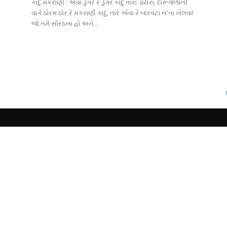
કાદુ મકરાણી : એવા ડુંગરે રે ડુંગરે કાદુ તારા ડાયરા, દારૂગોળાની
વાગે ઠોરમ ઠોર રે મકરાણી કાદુ, તારે એવા રે બારવટા ન'તા ખેલવા!
જો તમે સોરઠના હો અને...