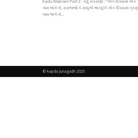
Kadu Makrani Part 2 : કાદુ મકરાણી : “એક દિવસમાં એક
ગામ ભાંગે તો, સમજજો કે સાધુએ ભાંગ્યું’ને એક દિવસમાં ત્રણ
ગામ ભાંગે તો...
© Aapdu Junagadh 2025