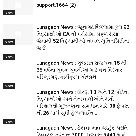
support.1664 (2)
News
Junagadh News : જૂનાગઢ જિલ્લામાં કુલ 93
વિદ્યાર્થીઓ CA ની પરીક્ષામાં સફળ થયાં;
જેમાંથી 52 વિદ્યાર્થીઓ નોબલ યુનિવર્સિટીના
News
જ છે
News
Junagadh News : ગુજરાત રાજ્યના 15 થી
35 વર્ષના યુવક-યુવતીઓ માટે વન વિસ્તાર
પરિભ્રમણ કાર્યક્રમ યોજાશે.
News
Junagadh News : ધોરણ 10 અને 12 બોર્ડના
વિદ્યાર્થીઓ અને તેના વાલીઓને થતી
પરિક્ષાલક્ષી મૂંઝવણના સમાધાન માટે 08 ફેબ્રુ.
થી 26 માર્ચ સુધી હેલ્પલાઈન...
News
Junagadh News : ટેકાના ભાવ જાહેર: પ્રતિ
ક્વિન્ટલ તુવેર રૂ.7000, ચણા રૂ.5440 અને