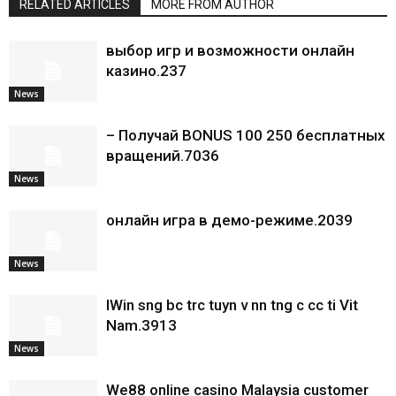
RELATED ARTICLES
MORE FROM AUTHOR
выбор игр и возможности онлайн
казино.237
News
– Получай BONUS 100 250 бесплатных
вращений.7036
News
онлайн игра в демо-режиме.2039
News
IWin sng bc trc tuyn v nn tng c cc ti Vit
Nam.3913
News
We88 online casino Malaysia customer