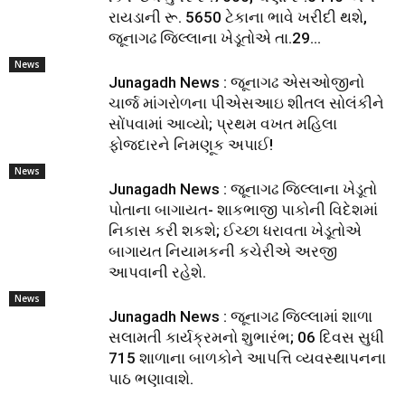
રાયડાની રૂ. 5650 ટેકાના ભાવે ખરીદી થશે,
જૂનાગઢ જિલ્લાના ખેડૂતોએ તા.29...
News
Junagadh News : જૂનાગઢ એસઓજીનો
ચાર્જ માંગરોળના પીએસઆઇ શીતલ સોલંકીને
સોંપવામાં આવ્યો; પ્રથમ વખત મહિલા
ફોજદારને નિમણૂક અપાઈ!
News
Junagadh News : જૂનાગઢ જિલ્લાના ખેડૂતો
પોતાના બાગાયત- શાકભાજી પાકોની વિદેશમાં
નિકાસ કરી શકશે; ઈચ્છા ધરાવતા ખેડૂતોએ
બાગાયત નિયામકની કચેરીએ અરજી
આપવાની રહેશે.
News
Junagadh News : જૂનાગઢ જિલ્લામાં શાળા
સલામતી કાર્યક્રમનો શુભારંભ; 06 દિવસ સુધી
715 શાળાના બાળકોને આપત્તિ વ્યવસ્થાપનના
પાઠ ભણાવાશે.