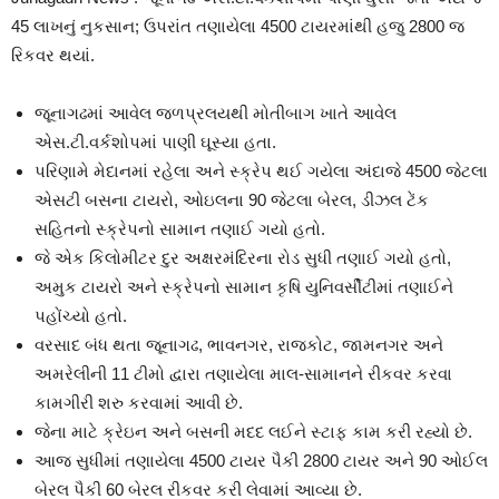
45 લાખનું નુકસાન; ઉપરાંત તણાયેલા 4500 ટાયરમાંથી હજુ 2800 જ
રિકવર થયાં.
જૂનાગઢમાં આવેલ જળપ્રલયથી મોતીબાગ ખાતે આવેલ
એસ.ટી.વર્કશોપમાં પાણી ઘૂસ્યા હતા.
પરિણામે મેદાનમાં રહેલા અને સ્ક્રેપ થઈ ગયેલા અંદાજે 4500 જેટલા
એસટી બસના ટાયરો, ઓઇલના 90 જેટલા બેરલ, ડીઝલ ટેંક
સહિતનો સ્ક્રેપનો સામાન તણાઈ ગયો હતો.
જે એક કિલોમીટર દુર અક્ષરમંદિરના રોડ સુધી તણાઈ ગયો હતો,
અમુક ટાયરો અને સ્ક્રેપનો સામાન કૃષિ યુનિવર્સીટીમાં તણાઈને
પહોંચ્યો હતો.
વરસાદ બંધ થતા જૂનાગઢ, ભાવનગર, રાજકોટ, જામનગર અને
અમરેલીની 11 ટીમો દ્વારા તણાયેલા માલ-સામાનને રીકવર કરવા
કામગીરી શરુ કરવામાં આવી છે.
જેના માટે ક્રેઇન અને બસની મદદ લઈને સ્ટાફ કામ કરી રહ્યો છે.
આજ સુધીમાં તણાયેલા 4500 ટાયર પૈકી 2800 ટાયર અને 90 ઓઈલ
બેરલ પૈકી 60 બેરલ રીકવર કરી લેવામાં આવ્યા છે.