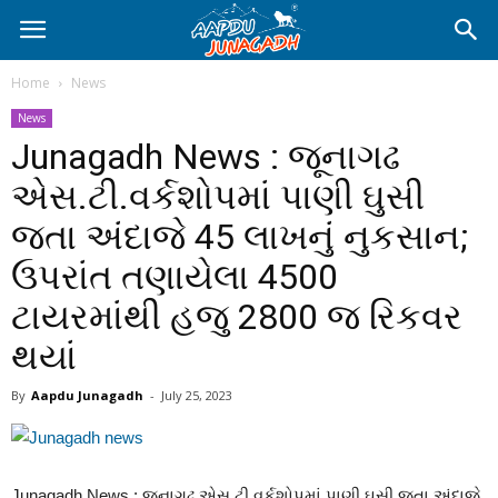
Home
News
News
Junagadh News : જૂનાગઢ
એસ.ટી.વર્કશોપમાં પાણી ઘુસી
જતા અંદાજે 45 લાખનું નુકસાન;
ઉપરાંત તણાયેલા 4500
ટાયરમાંથી હજુ 2800 જ રિકવર
થયાં
By
Aapdu Junagadh
-
July 25, 2023
Junagadh News : જૂનાગઢ એસ.ટી.વર્કશોપમાં પાણી ઘુસી જતા અંદાજે