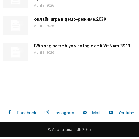
April 9, 2026
онлайн игра в демо-режиме.2039
April 9, 2026
IWin sng bc trc tuyn v nn tng c cc ti Vit Nam.3913
April 9, 2026
Facebook
Instagram
Mail
Youtube
© Aapdu Junagadh 2025