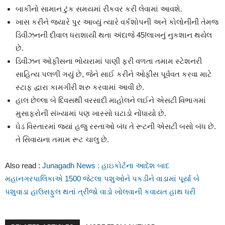
બાકીનો સામાન ટુંક સમયમાં રીકવર કરી લેવામાં આવશે.
ખાસ કરીને જ્યારે પુર આવ્યું ત્યારે વર્કશોપની અને કોલોનીની તેમજ
ડિવીઝનની દીવાલ ધરાશાયી થતા અંદાજે 45!લાખનું નુકશાન થયેલ
છે.
ડિવીઝન ઓફીસના ભોયરામાં પાણી ફરી વળતા તમામ સ્ટેશનરી
સાહિત્ય પલળી ગયું છે, જેને સાઈ કરીને ઓફીસ પૂર્વવત કરવા માટે
સ્ટાફ દ્વારા કામગીરી શરુ કરવામાં આવી છે.
હાલ છેલ્લા બે દિવસથી વરસાદી માહોલને લઈને એસટી વિભાગમાં
મુસાફરોની સંખ્યામાં પણ ખાસ્સો ઘટાડો નોંધાયો છે.
ઘેડ વિસ્તારમાં જ્યાં હજુ રસ્તાઓ બંધ તે રૂટની એસટી બસો બંધ છે.
તે સિવાયના તમામ રૂટ ચાલુ છે.
Also read :
Junagadh News : હાઇકોર્ટના આદેશ બાદ
મહાનગરપાલિકાએ 1500 જેટલા પશુઓને પકડીને વાડામાં પૂર્યા બે
પશુવાડા હાઉસફુલ થતાં ત્રીજો વાડો ખોલવાની કવાયત હાથ ધરી