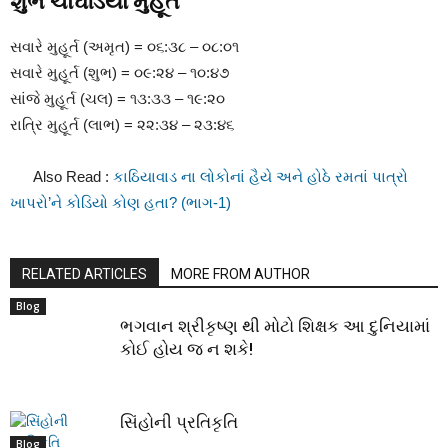
શુભ
ચોઘડિયા
મુહૂર્ત
સવારે
મુહૂર્ત
(
અમૃત
) =
૦૬
:
૩૮
–
૦૮
:
૦૧
સવારે
મુહૂર્ત
(
શુભ
) =
૦૯
:
૨૪
–
૧૦
:
૪૭
સાંજે
મુહૂર્ત
(
ચલ
) =
૧૩
:
૩૩
–
૧૯
:
૨૦
રાત્રિ
મુહૂર્ત
(
લાભ
) =
૨૨
:
૩૪
–
૨૩
:
૪૬
Also Read :
કાઠિયાવાડ ના લોકોનાં હૈયે અને હોઠે રમતાં પાત્રો
ખાપરો’ને કોડિયો કોણ હતા? (ભાગ-1)
RELATED ARTICLES
MORE FROM AUTHOR
Blog
ભગવાન શ્રીકૃષ્ણ થી મોટો શિક્ષક આ દુનિયામાં
કોઈ હોય જ ન શકે!
સિંહોની પ્રતિકૃતિ
Blog