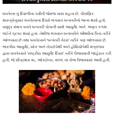
ધનતેરસ નું
દિવાળીના
પર્વોની
જેમજ
ખાસ
મહત્વ
છે
.
પૌરાણિક
શાસ્ત્રોનુસાર
ધનતેરસના
દિવસે
ભગવાન
ધન્વંતરીનો
જન્મ
થયો
હતો
.
સમુદ્ર
મંથન
વખતે
ધન્વતરી
પોતાની
સાથે
આયુર્વેદ
અને
અમૃત
કળશ
લઈને
પ્રગટ
થયાં
હતાં
.
તેથીજ
ભગવાન
ધન્વંતરીને
ઔષધીના
પિતા
તરીકે
ઓળખાય
છે
તથા
ધનતેરસને
‘
ધન્વંતરી
તેરસ
’
તરીકે
પણ
ઓળખાય
છે
.
ભારતીય
આયુર્વેદ
,
યોગ
અને
નેચરોપેથી
અને
હોમિયોપેથી
મંત્રાલય
દ્વારા
ધનતેરસને
‘
રાષ્ટ્રીય
આયુર્વેદ
દિવસ
’
તરીકે
ઉજવવાની
જાહેરાત
કરી
હતી
,
જે
સૌપ્રથમ
૨૮
,
ઓક્ટોબર
,
૨૦૧૬
ના
રોજ
ઉજવવામાં
આવી
હતી
.