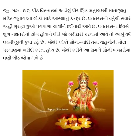
જૂનાગઢના
દાણાપીઠ
વિસ્તારમાં
આવેલું
પૌરાણિક
મહાલક્ષ્મી
માતાજીનું
મંદિર
જૂનાગઢના
લોકો
માટે
આસ્થાનું
કેન્દ્ર
છે
.
ધનતેરસની
વહેલી
સવારે
અહીં
શ્રદ્ધાળુઓ
પગપાળા
ચાલીને
દર્શનાર્થે
આવે
છે
.
ધનતેરસના
દિવસે
શુભ
નક્ષત્રોનો
યોગ
હોવાને
લીધે
જો
ખરીદારી
કરવામાં
આવે
તો
આખું
વર્ષ
લક્ષ્મીજીની
કૃપા
રહે
છે
,
જેથી
લોકો
સોના
–
ચાંદી
તથા
વાહનોની
મોટા
પ્રમાણમાં
ખરીદી
કરતાં
હોય
છે
.
જેથી
કરીને
આ
સમયે
સોની
બજારોમાં
ઘણી
ભીડ
જોવાં
મળે
છે
.