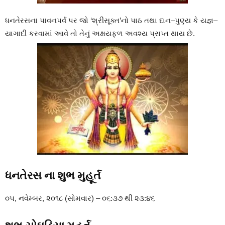
ધનતેરસના
પાવનપર્વ
પર
જો
‘
શ્રીસૂક્ત
’
નો
પાઠ
તથા
દાન
–
પુણ્ય
કે
યજ્ઞ
–
યાગાદી
કરવામાં
આવે
તો
તેનું
અક્ષયફળ
અવશ્ય
પ્રાપ્ત
થાય
છે
.
ધનતેરસ
ના
શુભ
મુહૂર્ત
૦૫
,
નવેમ્બર
,
૨૦૧૮
(
સોમવાર
) –
૦૬
:
૩૭
થી
૨૩
:
૪૬