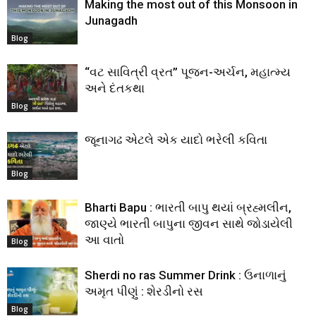
Making the most out of this Monsoon in
Junagadh
Blog
“વટ સાવિત્રી વ્રત” પૂજન-અર્ચન, મહાત્મ્ય
અને દંતકથા
Blog
જૂનાગઢ એટલે એક યાદો ભરેલી કવિતા
Blog
Bharti Bapu : ભારતી બાપુ થયાં બ્રહ્મલીન,
જાણ્યે ભારતી બાપુના જીવન સાથે જોડાયેલી
આ વાતો
Blog
Sherdi no ras Summer Drink : ઉનાળાનું
અમૃત પીણું : શેરડીનો રસ
Blog