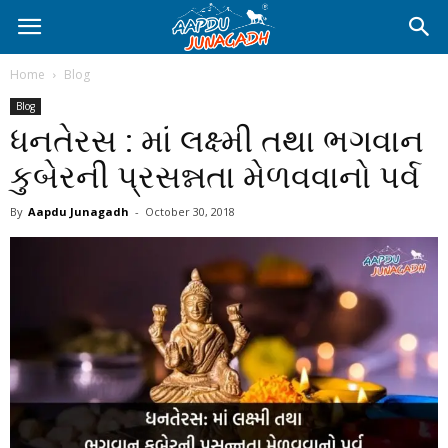
Home
Blog
Blog
ધનતેરસ : માં લક્ષ્મી તથા ભગવાન
કુબેરની પ્રસન્નતા મેળવવાનો પર્વ
By
Aapdu Junagadh
-
October 30, 2018