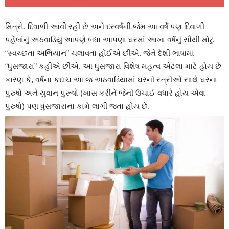
મિત્રો, દિવાળી આવી રહી છે અને દરવર્ષની જેમ આ વર્ષે પણ દિવાળી
પહેલાંનું અઠવાડિયું આપણે બધા આપણા ઘરમાં આખા વર્ષનું સૌથી મોટું
“સ્વચ્છતા અભિયાન” ચલાવતા હોઈએ છીએ. જેને દેશી ભાષામાં
“ધુસજારા” કહીએ છીએ. આ ધુસજારા વિશેષ મહત્વ એટલા માટે હોય છે
કારણ કે, વર્ષના કદાચ આ જ અઠવાડિયામાં ઘરની સ્ત્રીઓ સાથે ઘરના
પુરુષો અને યુવાન પુરૂષો (ખાસ કરીનેં જેની ઉંચાઈ વધારે હોય એવા
પુરુષો) પણ ધુસજારાના કામે લાગી જતા હોય છે.