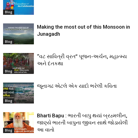
Blog
Making the most out of this Monsoon in
Junagadh
Blog
“વટ સાવિત્રી વ્રત” પૂજન-અર્ચન, મહાત્મ્ય
અને દંતકથા
Blog
જૂનાગઢ એટલે એક યાદો ભરેલી કવિતા
Blog
Bharti Bapu : ભારતી બાપુ થયાં બ્રહ્મલીન,
જાણ્યે ભારતી બાપુના જીવન સાથે જોડાયેલી
આ વાતો
Blog