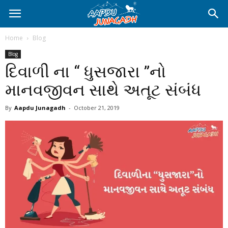
Home
Blog
Blog
દિવાળી ના “ ધુસજારા ”નો
માનવજીવન સાથે અતૂટ સંબંધ
By
Aapdu Junagadh
-
October 21, 2019