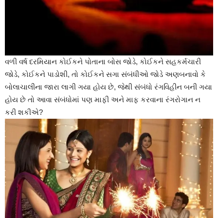
વળી વર્ષ દરમિયાન કોઈકને પોતાના બોસ જોડે, કોઈકને સહકર્મચારી
જોડે, કોઈકને પાડોશી, તો કોઈકને સગા સંબંધીઓ જોડે અણબનાવો કે
બોલાચાલીના જારા લાગી ગયા હોય છે, જેથી સંબંધો રંગવિહીન બની ગયા
હોય છે તો આવા સંબંધોમાં પણ માફી અને માફ કરવાના રંગરોગાન ન
કરી શકીએ?