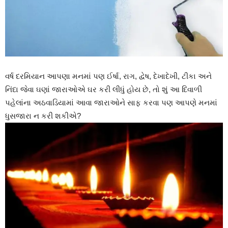
વર્ષ દરમિયાન આપણા મનમાં પણ ઈર્ષા, રાગ, દ્વેષ, દેખાદેખી, ટીકા અને
નિંદા જેવા ઘણાં જારાઓએ ઘર કરી લીધું હોય છે, તો શું આ દિવાળી
પહેલાંના અઠવાડિયામાં આવા જારાઓને સાફ કરવા પણ આપણે મનમાં
ધુસજારા ન કરી શકીએ?