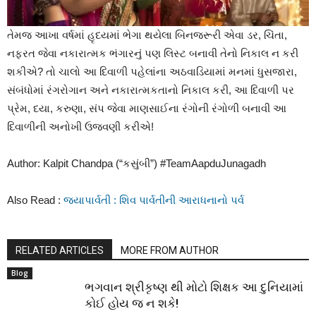
તેમજ આખા વર્ષમાં હૃદયમાં ભેગા થયેલા બિનજરૂરી એવા ડર, ચિંતા,
નફરત જેવા નકારાત્મક ભંગારનું પણ લિસ્ટ બનાવી તેનો નિકાલ ન કરી
શકીએ? તો ચાલો આ દિવાળી પહેલાંના અઠવાડિયામાં મનમાં ધુસજારા,
સંબંધોમાં રંગરોગાન અને નકારાત્મકતાનો નિકાલ કરી, આ દિવાળી પર
પ્રેમ, દયા, કરુણા, સંપ જેવા માણસાઈના રંગોની રંગોળી બનાવી આ
દિવાળીની અનોખી ઉજવણી કરીએ!
Author: Kalpit Chandpa (“કસુંબી”) #TeamAapduJunagadh
Also Read :
જયાપાર્વતી : શિવ પાર્વતીની આરાધનાનો પર્વ
RELATED ARTICLES
MORE FROM AUTHOR
Blog
ભગવાન શ્રીકૃષ્ણ થી મોટો શિક્ષક આ દુનિયામાં
કોઈ હોય જ ન શકે!