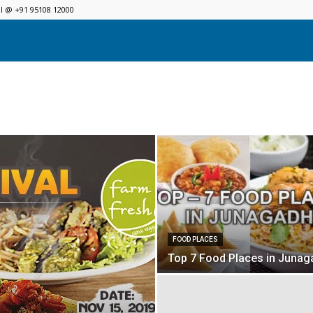
ll @ +91 95108 12000
FOOD PLACES
Top 7 Food Places in Junag