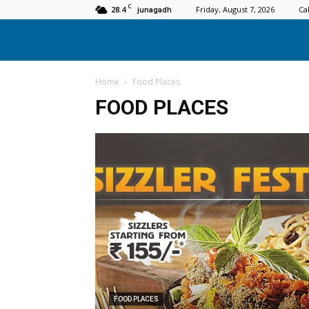
C
28.4
Friday, August 7, 2026
Ca
junagadh
Home
Food Places
FOOD PLACES
FOOD PLACES