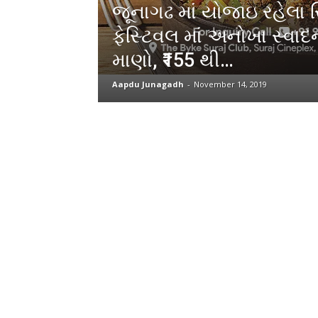
જૂનાગઢ માં યોજાઇ રહેલા
ફેસ્ટિવલ માં અનોખા સ્વા
માણો, ₹155 થી…
Aapdu Junagadh
-
November 14, 2019