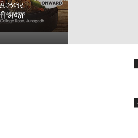
 સિઝલર
દની મજા