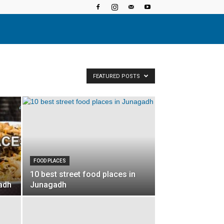
FEATURED POSTS
FOOD PLACES
10 best street food places in
adh
Junagadh