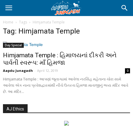
Home
Tags
Himjamata Temple
Tag: Himjamata Temple
Day Special
Himjamata Temple : હિમાલયનાં દીકરી અને
પાર્વતી સ્વરૂપ: માઁ હિમજા
Aapdu Junagadh
-
April 12, 2019
0
Himjamata Temple : આપણાં જૂનાગઢમાં આવેલા નરસિંહ મહેતાના ચોરા સામે
આવેલા એક નાના પ્રવેશદ્વારમાંથી નીચે ઉતરતા હિમજા માતાજીનું ભવ્ય મંદિર આવે
છે. આ મંદિર...
AJ Ethics