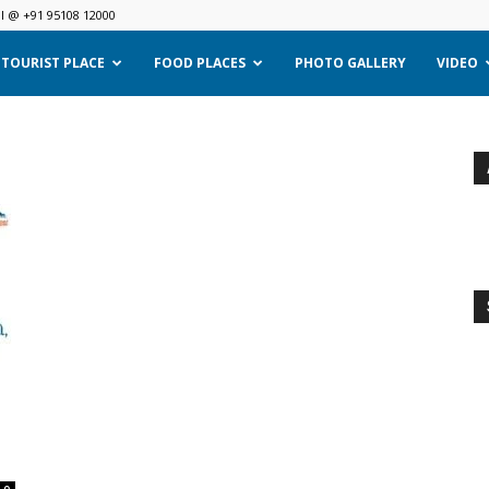
ll @ +91 95108 12000
TOURIST PLACE
FOOD PLACES
PHOTO GALLERY
VIDEO