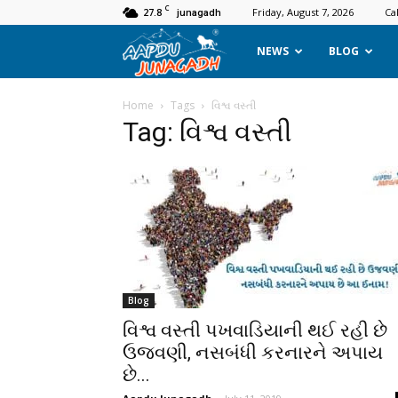
C
27.8
Friday, August 7, 2026
Ca
junagadh
Aapdu
NEWS
BLOG
Junagadh
Home
Tags
વિશ્વ વસ્તી
Tag: વિશ્વ વસ્તી
Blog
વિશ્વ વસ્તી પખવાડિયાની થઈ રહી છે
ઉજવણી, નસબંધી કરનારને અપાય
છે...