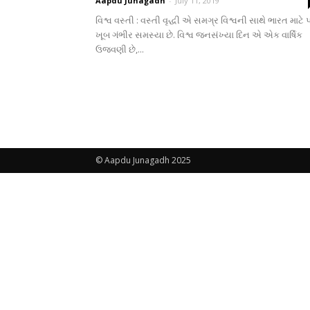
Aapdu Junagadh
-
July 11, 2019
વિશ્વ વસ્તી : વસ્તી વૃદ્ધી એ સમગ્ર વિશ્વની સાથે ભારત માટે
ખૂબ ગંભીર સમસ્યા છે. વિશ્વ જનસંખ્યા દિન એ એક વાર્ષિક
ઉજવણી છે,...
© Aapdu Junagadh 2025