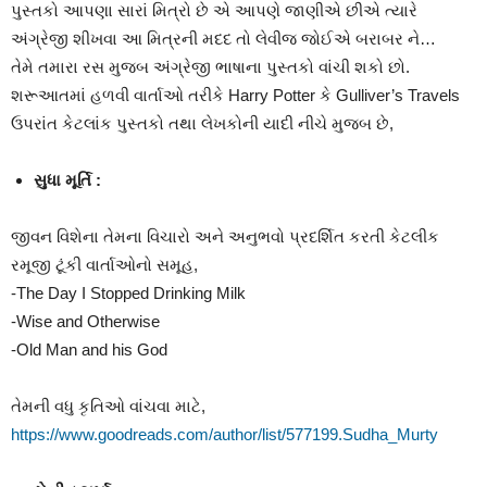
પુસ્તકો આપણા સારાં મિત્રો છે એ આપણે જાણીએ છીએ ત્યારે
અંગ્રેજી શીખવા આ મિત્રની મદદ તો લેવીજ જોઈએ બરાબર ને…
તેમે તમારા રસ મુજબ અંગ્રેજી ભાષાના પુસ્તકો વાંચી શકો છો.
શરૂઆતમાં હળવી વાર્તાઓ તરીકે Harry Potter કે Gulliver’s Travels
ઉપરાંત કેટલાંક પુસ્તકો તથા લેખકોની યાદી નીચે મુજબ છે,
સુધા મૂર્તિ :
જીવન વિશેના તેમના વિચારો અને અનુભવો પ્રદર્શિત કરતી કેટલીક
રમૂજી ટૂંકી વાર્તાઓનો સમૂહ,
-The Day I Stopped Drinking Milk
-Wise and Otherwise
-Old Man and his God
તેમની વધુ કૃતિઓ વાંચવા માટે,
https://www.goodreads.com/author/list/577199.Sudha_Murty