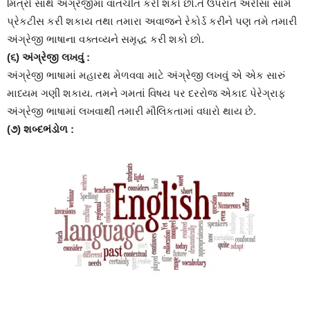
મિત્રો સાથે અંગ્રેજીમા વાતચીત કરી શકો છો.તે ઉપરાંત અરીસા સામે
પ્રેકટીસ કરી શકાય તથા તમારા અવાજને રેકોર્ડ કરીને પણ તમે તમારી
અંગ્રેજી ભાષાના વક્તવ્યને સમૃદ્ધ કરી શકો છો.
(૬) અંગ્રેજી લખવું :
અંગ્રેજી ભાષામાં મહારથ મેળવવા માટે અંગ્રેજી લખવું એ એક સારું
માધ્યમ ગણી શકાય. તમને ગમતાં વિષય પર દરરોજ એકાદ પેરેગ્રાફ
અંગ્રેજી ભાષામાં લખવાથી તમારી મૌલિકતામાં વધારો થાય છે.
(૭) શબ્દભંડોળ :