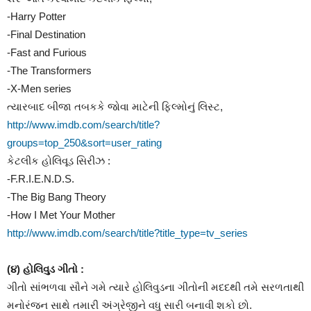
-Harry Potter
-Final Destination
-Fast and Furious
-The Transformers
-X-Men series
ત્યારબાદ બીજા તબકકે જોવા માટેની ફિલ્મોનું લિસ્ટ,
http://www.imdb.com/search/title?
groups=top_250&sort=user_rating
કેટલીક હોલિવૂડ સિરીઝ :
-F.R.I.E.N.D.S.
-The Big Bang Theory
-How I Met Your Mother
http://www.imdb.com/search/title?title_type=tv_series
(૪) હોલિવુડ ગીતો :
ગીતો સાંભળવા સૌને ગમે ત્યારે હોલિવુડના ગીતોની મદદથી તમે સરળતાથી
મનોરંજન સાથે તમારી અંગ્રેજીને વધુ સારી બનાવી શકો છો.