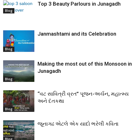
Top 3 Beauty Parlours in Junagadh
Blog
Janmashtami and its Celebration
Blog
Making the most out of this Monsoon in
Junagadh
Blog
“વટ સાવિત્રી વ્રત” પૂજન-અર્ચન, મહાત્મ્ય
અને દંતકથા
Blog
જૂનાગઢ એટલે એક યાદો ભરેલી કવિતા
Blog