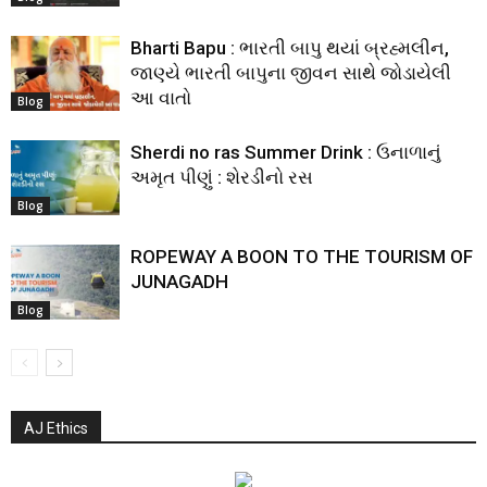
Bharti Bapu : ભારતી બાપુ થયાં બ્રહ્મલીન,
જાણ્યે ભારતી બાપુના જીવન સાથે જોડાયેલી
આ વાતો
Blog
Sherdi no ras Summer Drink : ઉનાળાનું
અમૃત પીણું : શેરડીનો રસ
Blog
ROPEWAY A BOON TO THE TOURISM OF
JUNAGADH
Blog
AJ Ethics