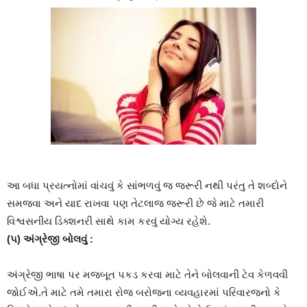
આ બધા પ્રયત્નોમાં વાંચવું કે સાંભળવું જ જરૂરી નથી પરંતુ તે શબ્દોને
સમજવા અને યાદ રાખવા પણ તેટલાજ જરૂરી છે જે માટે તમારી
વિશ્વસનીય ડિક્શનરી સાથે કામ કરવું યોગ્ય રહેશે.
(૫) અંગ્રેજી બોલવું :
અંગ્રેજી ભાષા પર મજબૂત પકડ કરવા માટે તેને બોલવાની ટેવ કેળવવી
જોઈએ.તે માટે તમે તમારા રોજ બરોજના વ્યવહારમાં પરિવારજનો કે