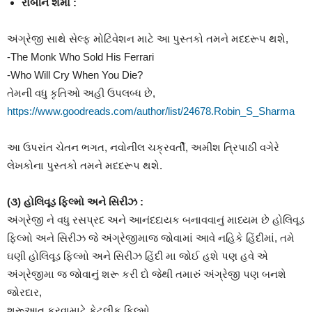
રોબીન શર્મા :
અંગ્રેજી સાથે સેલ્ફ મોટિવેશન માટે આ પુસ્તકો તમને મદદરૂપ થશે,
-The Monk Who Sold His Ferrari
-Who Will Cry When You Die?
તેમની વધુ કૃતિઓ અહી ઉપલબ્ધ છે,
https://www.goodreads.com/author/list/24678.Robin_S_Sharma
આ ઉપરાંત ચેતન ભગત, નવોનીલ ચક્રવર્તી, અમીશ ત્રિપાઠી વગેરે
લેખકોના પુસ્તકો તમને મદદરૂપ થશે.
(૩) હોલિવૂડ ફિલ્મો અને સિરીઝ :
અંગ્રેજી ને વધુ રસપ્રદ અને આનંદદાયક બનાવવાનું માધ્યમ છે હોલિવૂડ
ફિલ્મો અને સિરીઝ જે અંગ્રેજીમાજ જોવામાં આવે નહિકે હિંદીમાં, તમે
ઘણી હોલિવૂડ ફિલ્મો અને સિરીઝ હિંદી મા જોઈ હશે પણ હવે એ
અંગ્રેજીમા જ જોવાનું શરૂ કરી દો જેથી તમારું અંગ્રેજી પણ બનશે
જોરદાર,
શરૂઆત કરવામાટે કેટલીક ફિલ્મો,