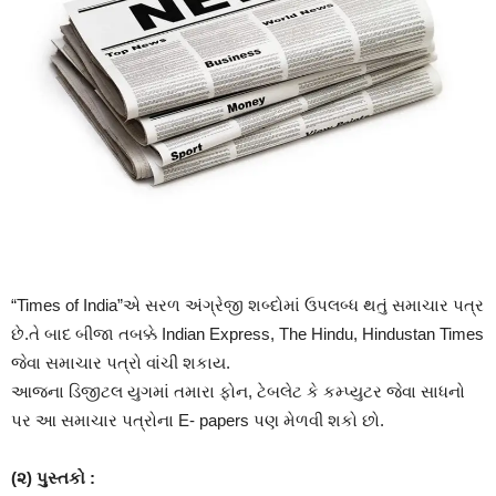
“Times of India”એ સરળ અંગ્રેજી શબ્દોમાં ઉપલબ્ધ થતું સમાચાર પત્ર
છે.તે બાદ બીજા તબક્કે Indian Express, The Hindu, Hindustan Times
જેવા સમાચાર પત્રો વાંચી શકાય.
આજના ડિજીટલ યુગમાં તમારા ફોન, ટેબલેટ કે કમ્પ્યુટર જેવા સાધનો
પર આ સમાચાર પત્રોના E- papers પણ મેળવી શકો છો.
(૨) પુસ્તકો :