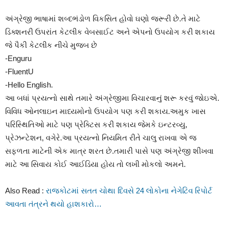
અંગ્રેજી ભાષામાં શબ્દભંડોળ વિકસિત હોવો ઘણો જરૂરી છે.તે માટે
ડિક્શનરી ઉપરાંત કેટલીક વેબસાઈટ અને એપનો ઉપયોગ કરી શકાય
જે પૈકી કેટલીક નીચે મુજબ છે
-Enguru
-FluentU
-Hello English.
આ બધાં પ્રયત્નો સાથે તમારે અંગ્રેજીમા વિચારવાનું શરૂ કરવું જોઇએ.
વિવિધ ઓનલાઇન માધ્યમોનો ઉપયોગ પણ કરી શકાય.અમુક ખાસ
પરિસ્થિતિઓ માટે પણ પ્રેક્ટિસ કરી શકાય જેમકે ઇન્ટરવ્યુ,
પ્રેઝન્ટેશન, વગેરે.આ પ્રયત્નો નિયમિત રીતે ચાલુ રાખવા એ જ
સફળતા માટેની એક માત્ર શરત છે.તમારી પાસે પણ અંગ્રેજી શીખવા
માટે આ સિવાય કોઈ આઈડિયા હોય તો લખી મોકલો અમને.
Also Read :
રાજકોટમાં સતત ચોથા દિવસે 24 લોકોના નેગેટિવ રિપોર્ટ
આવતા તંત્રને થયો હાશકારો…