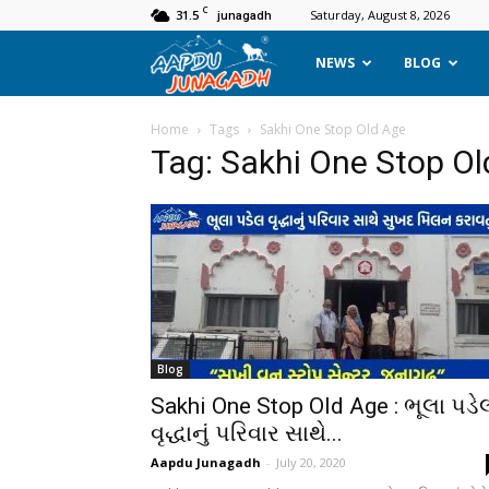
C
31.5
Saturday, August 8, 2026
junagadh
Aapdu
NEWS
BLOG
Junagadh
Home
Tags
Sakhi One Stop Old Age
Tag: Sakhi One Stop O
Blog
Sakhi One Stop Old Age : ભૂલા પડે
વૃદ્ધાનું પરિવાર સાથે...
Aapdu Junagadh
-
July 20, 2020