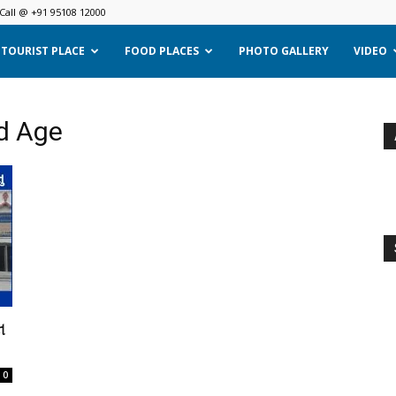
Call @ +91 95108 12000
TOURIST PLACE
FOOD PLACES
PHOTO GALLERY
VIDEO
ld Age
લ
0