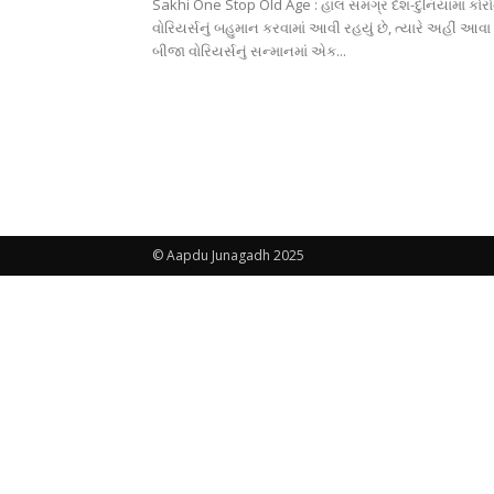
Sakhi One Stop Old Age : હાલ સમગ્ર દેશ-દુનિયામાં કોર
વોરિયર્સનું બહુમાન કરવામાં આવી રહયું છે, ત્યારે અહીં આવ
બીજા વોરિયર્સનું સન્માનમાં એક...
© Aapdu Junagadh 2025