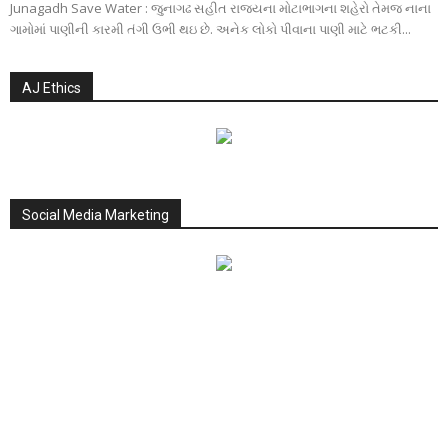
Junagadh Save Water : જુનાગઢ સહીત રાજ્યના મોટાભાગના શહેરો તેમજ નાના
ગામોમાં પાણીની કારમી તંગી ઉભી થઇ છે. અનેક લોકો પીવાના પાણી માટે ભટકી...
AJ Ethics
Social Media Marketing