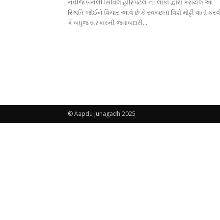
નવીજ બનેલી સિવિલ હોસ્પિટલ ની લોકો દ્વારા કરાયેલ આ
સ્થિતિ જોઈને વિચાર આવે છે કે સ્વચ્છતા વિશે મોટ્ટી વાતો કરવ
કે બધુજ સરકારની જવાબદારી...
© Aapdu Junagadh 2025