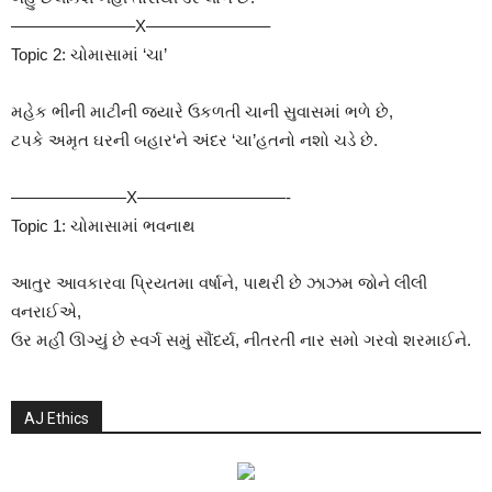
———————–X———————–
Topic 2: ચોમાસામાં ‘ચા’
મહેક ભીની માટીની જ્યારે ઉકળતી ચાની સુવાસમાં ભળે છે,
ટપકે અમૃત ઘરની બહાર‘ને અંદર ‘ચા’હતનો નશો ચડે છે.
———————X—————————-
Topic 1: ચોમાસામાં ભવનાથ
આતુર આવકારવા પ્રિયતમા વર્ષાને, પાથરી છે ઝાઝમ જોને લીલી
વનરાઈએ,
ઉર મહીં ઊગ્યું છે સ્વર્ગ સમું સૌંદર્ય, નીતરતી નાર સમો ગરવો શરમાઈને.
AJ Ethics