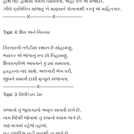
હાથ લઈ હાથમાં ગમતી વ્યક્તિનો, અહા પળ એ મજેદાર,
ઝીલે પ્રતિબિંબ સાંજનું ‘ને માણસને પોતાનાથી કરતું એ માહિતગાર.
—————-X—————X——————
Topic 4: શિવ અને ગિરનાર
ગિરનારની તળેટીમાં સ્થાન છે સોહામણું,
ભયંકર એ ભોળાનું રુપ છો બિહામણું,
શિવરાત્રીએ આવતાને કુંડમાં સમાવતા,
હરહરના નાદ સાથે, અલગારી ભેખ ધરી,
જીવને સમાવી દાસી મૃત્યુને સજાવતા.
———————–X———————–
Topic 3: વિલીંગ્ડન ડેમ
ખજાનો તું જૂનાગઢનો અમૃત સાચવી રાખે છે,
નામ વિદેશી જોવામાં તું રાધાનો શ્યામ લાગે છે,
પણ માપમાં રહેજે વ્હાલાં,
બહુ છલકિશ નહીં તારાથી ડર લાગે છે.