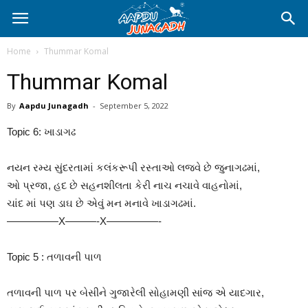
Home
Thummar Komal
Thummar Komal
By
Aapdu Junagadh
-
September 5, 2022
Topic 6: ખાડાગઢ
નયન રમ્ય સુંદરતામાં કલંકરૂપી રસ્તાઓ લજવે છે જુનાગઢમાં,
ઓ પ્રજા, હદ છે સહનશીલતા કેરી નાચ નચાવે વાહનોમાં,
ચાંદ માં પણ ડાઘ છે એવું મન મનાવે ખાડાગઢમાં.
—————X———-X—————-
Topic 5 : તળાવની પાળ
તળાવની પાળ પર બેસીને ગુજારેલી સોહામણી સાંજ એ યાદગાર,