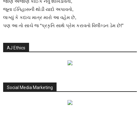
જાણે અજાણે કાંઈક નવું શીખડાવતો,
જૂના ઈતિહાસની થોડી યાદો અપાવતો,
લાગ્યું કે કદાચ માત્ર મારો આ વહેમ છે,
પણ આ તો સાચે જ “પ્રકૃતિ સાથે પ્રેમ કરાવતો વિલીંગ્ડન ડેમ છે!”
AJ Ethics
Social Media Marketing