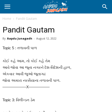
Home
Pandit Gautam
Pandit Gautam
By
Aapdu Junagadh
-
August 12, 2022
Topic 5 : તળાવની પાળ
કોઈ કહે આમ, તો કોઈ કહે તેમ
આવે જોવા આ જૂના નગરને દેશ-વિદેશની હાળ,
એકવાર આવી જુઓ જૂનાગઢ
જોવા અમારા નરસૈયાના તળાવની પાળ.
——————-X—————–
Topic 3: વિલીંગ્ડન ડેમ