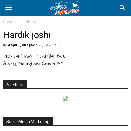
Home
Hardik joshi
Hardik joshi
By
Aapdu Junagadh
-
July 22, 2022
કોઇએ મને કહ્યુ, “ચા તો ધીમુ ઝેર છે”
મે કહ્યુ; “આપણે ક્યા ઉતાવળ છે.”
AJ Ethics
Social Media Marketing